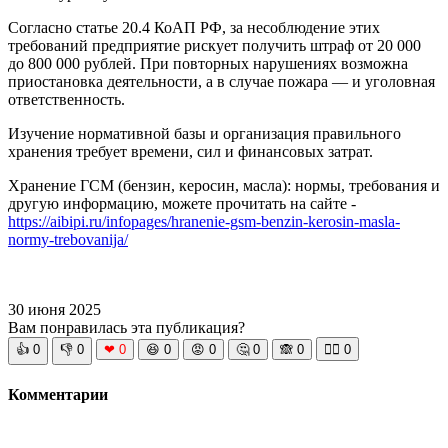
Согласно статье 20.4 КоАП РФ, за несоблюдение этих
требований предприятие рискует получить штраф от 20 000
до 800 000 рублей. При повторных нарушениях возможна
приостановка деятельности, а в случае пожара — и уголовная
ответственность.
Изучение нормативной базы и организация правильного
хранения требует времени, сил и финансовых затрат.
Хранение ГСМ (бензин, керосин, масла): нормы, требования и
другую информацию, можете прочитать на сайте -
https://aibipi.ru/infopages/hranenie-gsm-benzin-kerosin-masla-
normy-trebovanija/
30 июня 2025
Вам понравилась эта публикация?
👍
0
👎
0
❤
0
😆
0
😡
0
🤔
0
🙈
0
🧘‍♀️
0
Комментарии