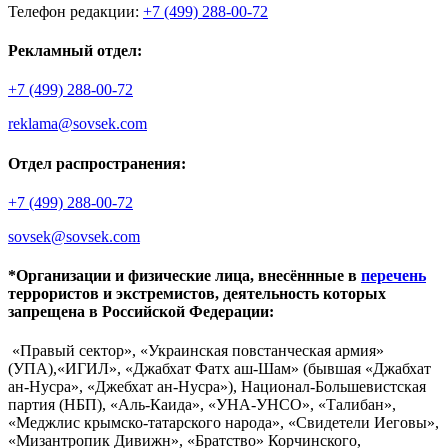
Телефон редакции:
+7 (499) 288-00-72
Рекламный отдел:
+7 (499) 288-00-72
reklama@sovsek.com
Отдел распространения:
+7 (499) 288-00-72
sovsek@sovsek.com
*Организации и физические лица, внесённные в
перечень
террористов и экстремистов, деятельность которых
запрещена в Российской Федерации:
«Правый сектор», «Украинская повстанческая армия»
(УПА),«ИГИЛ», «Джабхат Фатх аш-Шам» (бывшая «Джабхат
ан-Нусра», «Джебхат ан-Нусра»), Национал-Большевистская
партия (НБП), «Аль-Каида», «УНА-УНСО», «Талибан»,
«Меджлис крымско-татарского народа», «Свидетели Иеговы»,
«Мизантропик Дивижн», «Братство» Корчинского,