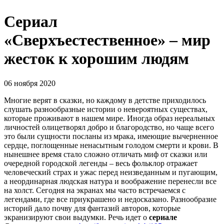
Сериал
«Сверхъестественное» – мир
жесток к хорошим людям
06 ноября 2020
Многие верят в сказки, но каждому в детстве приходилось
слушать разнообразные истории о невероятных существах,
которые проживают в нашем мире. Иногда образ нереальных
личностей олицетворял добро и благородство, но чаще всего
это были сущности посланы из мрака, имеющие вычерненное
сердце, поглощенные ненасытным голодом смерти и крови. В
нынешнее время стало сложно отличать миф от сказки или
очередной городской легенды – весь фольклор отражает
человеческий страх и ужас перед неизведанным и пугающим,
а неординарная людская натура и воображение перенесли все
на холст. Сегодня на экранах мы часто встречаемся с
легендами, где все приукрашено и недосказано. Разнообразие
историй дало почву для фантазий авторов, которые
экранизируют свои выдумки. Речь идет о
сериале