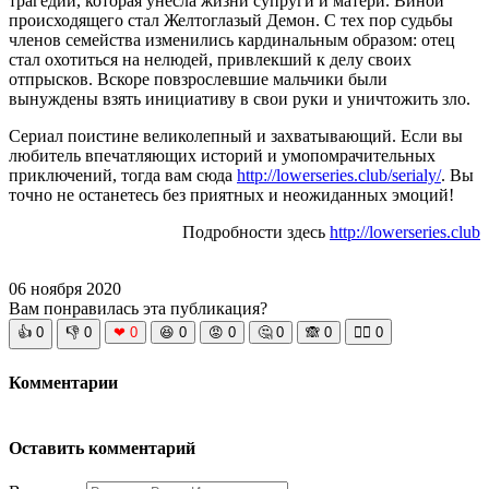
трагедии, которая унесла жизни супруги и матери. Виной
происходящего стал Желтоглазый Демон. С тех пор судьбы
членов семейства изменились кардинальным образом: отец
стал охотиться на нелюдей, привлекший к делу своих
отпрысков. Вскоре повзрослевшие мальчики были
вынуждены взять инициативу в свои руки и уничтожить зло.
Сериал поистине великолепный и захватывающий. Если вы
любитель впечатляющих историй и умопомрачительных
приключений, тогда вам сюда
http://lowerseries.club/serialy/
. Вы
точно не останетесь без приятных и неожиданных эмоций!
Подробности здесь
http://lowerseries.club
06 ноября 2020
Вам понравилась эта публикация?
👍
0
👎
0
❤
0
😆
0
😡
0
🤔
0
🙈
0
🧘‍♀️
0
Комментарии
Оставить комментарий