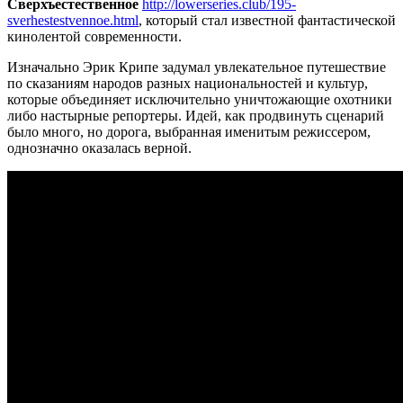
Сверхъестественное
http://lowerseries.club/195-
sverhestestvennoe.html
, который стал известной фантастической
кинолентой современности.
Изначально Эрик Крипе задумал увлекательное путешествие
по сказаниям народов разных национальностей и культур,
которые объединяет исключительно уничтожающие охотники
либо настырные репортеры. Идей, как продвинуть сценарий
было много, но дорога, выбранная именитым режиссером,
однозначно оказалась верной.