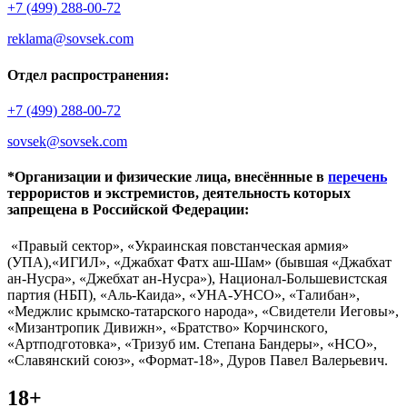
+7 (499) 288-00-72
reklama@sovsek.com
Отдел распространения:
+7 (499) 288-00-72
sovsek@sovsek.com
*Организации и физические лица, внесённные в
перечень
террористов и экстремистов, деятельность которых
запрещена в Российской Федерации:
«Правый сектор», «Украинская повстанческая армия»
(УПА),«ИГИЛ», «Джабхат Фатх аш-Шам» (бывшая «Джабхат
ан-Нусра», «Джебхат ан-Нусра»), Национал-Большевистская
партия (НБП), «Аль-Каида», «УНА-УНСО», «Талибан»,
«Меджлис крымско-татарского народа», «Свидетели Иеговы»,
«Мизантропик Дивижн», «Братство» Корчинского,
«Артподготовка», «Тризуб им. Степана Бандеры», «НСО»,
«Славянский союз», «Формат-18», Дуров Павел Валерьевич.
18+