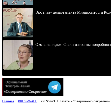
Экс-главу департамента Минпромторга Кол
Охота на ведьм. Стали известны подробнос
Главная
PRESS-WALL
PRESS-WALL Газеты «Совершенно Секретно»