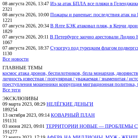
08 августа 2026, 13:47
Из-за атак БПЛА все пляжи в Геленджик
2321
08 августа 2026, 10:00
Пожары и раненые: последствия атак на
1221
07 августа 2026, 20:34
В Ялте БЭК атаковал пляж, в Керчи дрон
1829
07 августа 2026, 20:11
В Петербурге заочно арестовали Лидию 
1067
07 августа 2026, 18:37
Сухогруз под турецким флагом подвергс
1130
Все новости
ГЛАВНЫЕ ТЕМЫ
космос
атака дронов, беспилотников, бпла
монархия, дворянств
личность известная / популярная / уважаемая / знаменитая / ис
преступления
мошенники
коррупция
миграционная политика,
Все теги
ЭКСКЛЮЗИВЫ
09 марта 2023, 08:29
НЕЛЁГКИЕ ДЕНЬГИ
189254
13 октября 2023, 09:14
КОВАРНЫЙ ПЛАН
191131
03 июня 2023, 09:01
ТЕРРИТОРИИ НОВЫЕ — ПРОБЛЕМЫ 
191277
22 марта 2023, 17:19
АФЕРА НА МИЛЛИОНЫ. МУЖ - ЖЕН