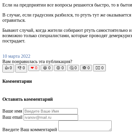
Если на предприятии все вопросы решаются быстро, то в быто
В случае, если градусник разбился, то ртуть тут же оказывает
отравиться.
Бывают случай, когда жители собирают ртуть самостоятельно и
возможно только специалистами, которые проводят демеркури
пострадает.
10 марта 2022
Вам понравилась эта публикация?
👍
0
👎
0
❤
0
😆
0
😡
0
🤔
0
🙈
0
🧘‍♀️
0
Комментарии
Оставить комментарий
Ваше имя
Ваш email
Введите Ваш комментарий