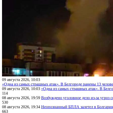
09 августа 2026, 10:03
«Одна из самых страшных атак». В Белгороде ранены 13 челове
09 августа 2026, 10:03
«Одна из самых страшных атак». В Белго
114
08 августа 2026, 19:59
Возбуждено уголовное дело из-за угроз 
530
08 августа 2026, 19:34
Неопознанный БПЛА залетел в Болгарию 
663