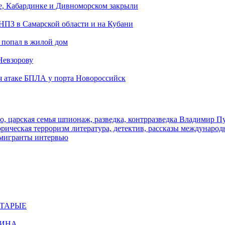
е, Кабардинке и Дивноморском закрыли
 НПЗ в Самарской области и на Кубани
 попал в жилой дом
Невзорову
я атаке БПЛА у порта Новороссийск
о, царская семья
шпионаж, разведка, контрразведка
Владимир П
торическая
терроризм
литература, детектив, рассказы
международ
 мигранты
интервью
СТАРЫЕ
ЩИНА