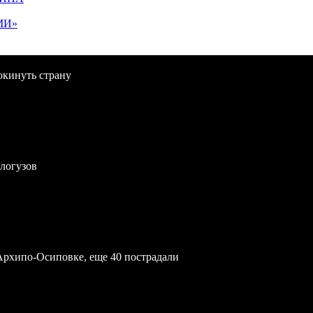
МИ»
окинуть страну
логузов
Архипо-Осиповке, еще 40 пострадали