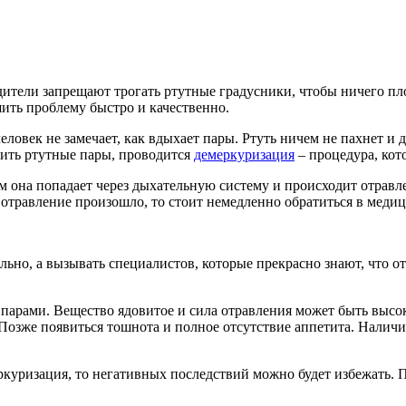
родители запрещают трогать ртутные градусники, чтобы ничего пл
шить проблему быстро и качественно.
еловек не замечает, как вдыхает пары. Ртуть ничем не пахнет и д
вить ртутные пары, проводится
демеркуризация
– процедура, кот
м она попадает через дыхательную систему и происходит отравл
ли отравление произошло, то стоит немедленно обратиться в ме
льно, а вызывать специалистов, которые прекрасно знают, что о
е парами. Вещество ядовитое и сила отравления может быть высо
 Позже появиться тошнота и полное отсутствие аппетита. Наличие
куризация, то негативных последствий можно будет избежать. 