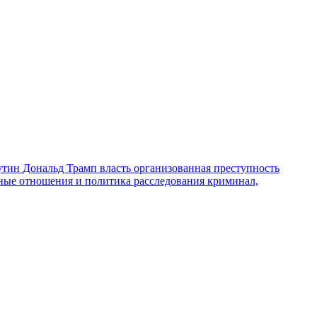
утин
Дональд Трамп
власть
организованная преступность
ные отношения и политика
расследования
криминал,