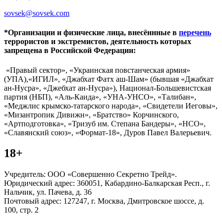
sovsek@sovsek.com
*Организации и физические лица, внесённные в
перечень
террористов и экстремистов, деятельность которых
запрещена в Российской Федерации:
«Правый сектор», «Украинская повстанческая армия»
(УПА),«ИГИЛ», «Джабхат Фатх аш-Шам» (бывшая «Джабхат
ан-Нусра», «Джебхат ан-Нусра»), Национал-Большевистская
партия (НБП), «Аль-Каида», «УНА-УНСО», «Талибан»,
«Меджлис крымско-татарского народа», «Свидетели Иеговы»,
«Мизантропик Дивижн», «Братство» Корчинского,
«Артподготовка», «Тризуб им. Степана Бандеры», «НСО»,
«Славянский союз», «Формат-18», Дуров Павел Валерьевич.
18+
Учредитель: ООО «Совершенно Секретно Трейд».
Юридический адрес: 360051, Кабардино-Балкарская Респ., г.
Нальчик, ул. Пачева, д. 36
Почтовый адрес: 127247, г. Москва, Дмитровское шоссе, д.
100, стр. 2