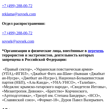
+7 (499) 288-00-72
reklama@sovsek.com
Отдел распространения:
+7 (499) 288-00-72
sovsek@sovsek.com
*Организации и физические лица, внесённные в
перечень
террористов и экстремистов, деятельность которых
запрещена в Российской Федерации:
«Правый сектор», «Украинская повстанческая армия»
(УПА),«ИГИЛ», «Джабхат Фатх аш-Шам» (бывшая «Джабхат
ан-Нусра», «Джебхат ан-Нусра»), Национал-Большевистская
партия (НБП), «Аль-Каида», «УНА-УНСО», «Талибан»,
«Меджлис крымско-татарского народа», «Свидетели Иеговы»,
«Мизантропик Дивижн», «Братство» Корчинского,
«Артподготовка», «Тризуб им. Степана Бандеры», «НСО»,
«Славянский союз», «Формат-18», Дуров Павел Валерьевич.