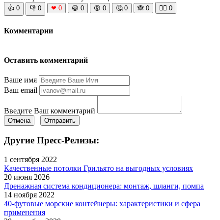
👍
0
👎
0
❤
0
😆
0
😡
0
🤔
0
🙈
0
🧘‍♀️
0
Комментарии
Оставить комментарий
Ваше имя
Ваш email
Введите Ваш комментарий
Отмена
Отправить
Другие Пресс-Релизы:
1 сентября 2022
Качественные потолки Грильято на выгодных условиях
20 июня 2026
Дренажная система кондиционера: монтаж, шланги, помпа
14 ноября 2022
40-футовые морские контейнеры: характеристики и сфера
применения