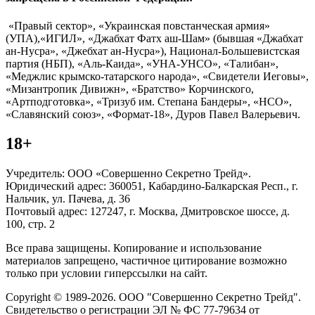
«Правый сектор», «Украинская повстанческая армия»
(УПА),«ИГИЛ», «Джабхат Фатх аш-Шам» (бывшая «Джабхат
ан-Нусра», «Джебхат ан-Нусра»), Национал-Большевистская
партия (НБП), «Аль-Каида», «УНА-УНСО», «Талибан»,
«Меджлис крымско-татарского народа», «Свидетели Иеговы»,
«Мизантропик Дивижн», «Братство» Корчинского,
«Артподготовка», «Тризуб им. Степана Бандеры», «НСО»,
«Славянский союз», «Формат-18», Дуров Павел Валерьевич.
18+
Учредитель: ООО «Совершенно Секретно Трейд».
Юридический адрес: 360051, Кабардино-Балкарская Респ., г.
Нальчик, ул. Пачева, д. 36
Почтовый адрес: 127247, г. Москва, Дмитровское шоссе, д.
100, стр. 2
Все права защищены. Копирование и использование
материалов запрещено, частичное цитирование возможно
только при условии гиперссылки на сайт.
Copyright © 1989-2026. ООО "Совершенно Секретно Трейд".
Свидетельство о регистрации ЭЛ № ФС 77-79634 от