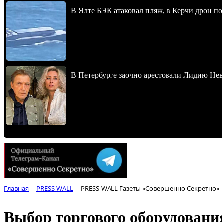
В Ялте БЭК атаковал пляж, в Керчи дрон п
В Петербурге заочно арестовали Лидию Не
Главная
PRESS-WALL
PRESS-WALL Газеты «Совершенно Секретно»
Выбор торгового оборудовани