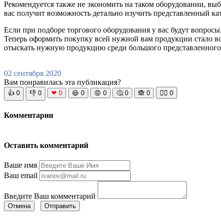
Рекомендуется также не экономить на таком оборудовании, выб
вас получит возможность детально изучить представленный кат
Если при подборе торгового оборудования у вас будут вопросы
Теперь оформить покупку всей нужной вам продукции стало во
отыскать нужную продукцию среди большого представленного с
02 сентября 2020
Вам понравилась эта публикация?
👍
0
👎
0
❤
0
😆
0
😡
0
🤔
0
🙈
0
🧘‍♀️
0
Комментарии
Оставить комментарий
Ваше имя
Ваш email
Введите Ваш комментарий
Отмена
Отправить