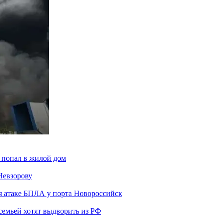
 попал в жилой дом
Невзорову
я атаке БПЛА у порта Новороссийск
семьей хотят выдворить из РФ