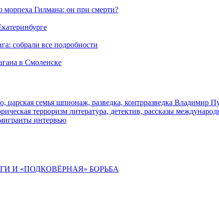
морпеха Гилмана: он при смерти?
 Екатеринбурге
га: собрали все подробности
агана в Смоленске
о, царская семья
шпионаж, разведка, контрразведка
Владимир П
торическая
терроризм
литература, детектив, рассказы
международ
 мигранты
интервью
ИГИ И «ПОДКОВЁРНАЯ» БОРЬБА