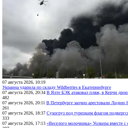
07 августа 2026, 10:19
Украина ударила по складу Wildberries в Екатеринбурге
07 августа 2026, 20:34
В Ялте БЭК атаковал пляж, в Керчи дрон
482
07 августа 2026, 20:11
В Петербурге заочно арестовали Лидию 
261
07 августа 2026, 18:37
Сухогруз под турецким флагом подвергс
333
07 августа 2026, 17:13
«Веселого молочника» Уолкера вместе с 