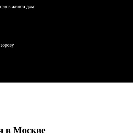
опал в жилой дом
взорову
я в Москве