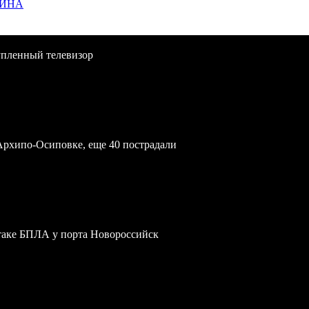
ЩИНА
упленный телевизор
Архипо-Осиповке, еще 40 пострадали
атаке БПЛА у порта Новороссийск