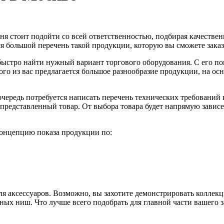
дня стоит подойти со всей ответственностью, подбирая качеств
я большой перечень такой продукции, которую вы сможете заказа
 быстро найти нужный вариант торгового оборудования. С его по
го из вас предлагается большое разнообразие продукции, на осн
очередь потребуется написать перечень технических требований
 представленный товар. От выбора товара будет напрямую зависе
 концепцию показа продукции по:
ля аксессуаров. Возможно, вы захотите демонстрировать коллек
ьных ниш. Что лучше всего подобрать для главной части вашего