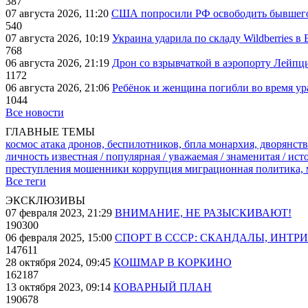
387
07 августа 2026, 11:20
США попросили РФ освободить бывшего 
540
07 августа 2026, 10:19
Украина ударила по складу Wildberries в
768
06 августа 2026, 21:19
Дрон со взрывчаткой в аэропорту Лейпци
1172
06 августа 2026, 21:06
Ребёнок и женщина погибли во время ур
1044
Все новости
ГЛАВНЫЕ ТЕМЫ
космос
атака дронов, беспилотников, бпла
монархия, дворянств
личность известная / популярная / уважаемая / знаменитая / ис
преступления
мошенники
коррупция
миграционная политика,
Все теги
ЭКСКЛЮЗИВЫ
07 февраля 2023, 21:29
ВНИМАНИЕ, НЕ РАЗЫСКИВАЮТ!
190300
06 февраля 2025, 15:00
СПОРТ В СССР: СКАНДАЛЫ, ИНТР
147611
28 октября 2024, 09:45
КОШМАР В КОРКИНО
162187
13 октября 2023, 09:14
КОВАРНЫЙ ПЛАН
190678