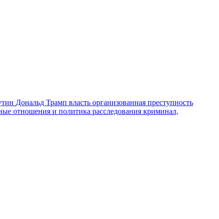
утин
Дональд Трамп
власть
организованная преступность
ные отношения и политика
расследования
криминал,