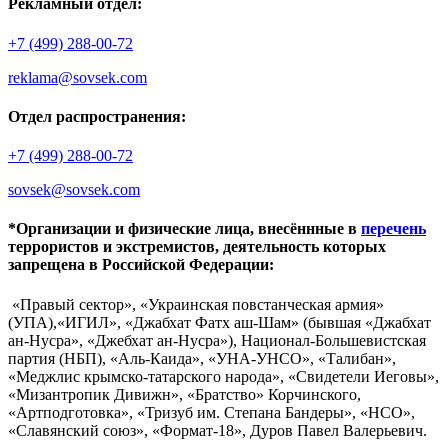
Рекламный отдел:
+7 (499) 288-00-72
reklama@sovsek.com
Отдел распространения:
+7 (499) 288-00-72
sovsek@sovsek.com
*Организации и физические лица, внесённные в
перечень
террористов и экстремистов, деятельность которых
запрещена в Российской Федерации:
«Правый сектор», «Украинская повстанческая армия»
(УПА),«ИГИЛ», «Джабхат Фатх аш-Шам» (бывшая «Джабхат
ан-Нусра», «Джебхат ан-Нусра»), Национал-Большевистская
партия (НБП), «Аль-Каида», «УНА-УНСО», «Талибан»,
«Меджлис крымско-татарского народа», «Свидетели Иеговы»,
«Мизантропик Дивижн», «Братство» Корчинского,
«Артподготовка», «Тризуб им. Степана Бандеры», «НСО»,
«Славянский союз», «Формат-18», Дуров Павел Валерьевич.