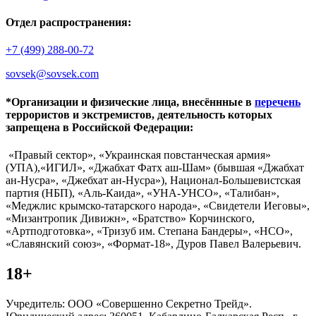
Отдел распространения:
+7 (499) 288-00-72
sovsek@sovsek.com
*Организации и физические лица, внесённные в
перечень
террористов и экстремистов, деятельность которых
запрещена в Российской Федерации:
«Правый сектор», «Украинская повстанческая армия»
(УПА),«ИГИЛ», «Джабхат Фатх аш-Шам» (бывшая «Джабхат
ан-Нусра», «Джебхат ан-Нусра»), Национал-Большевистская
партия (НБП), «Аль-Каида», «УНА-УНСО», «Талибан»,
«Меджлис крымско-татарского народа», «Свидетели Иеговы»,
«Мизантропик Дивижн», «Братство» Корчинского,
«Артподготовка», «Тризуб им. Степана Бандеры», «НСО»,
«Славянский союз», «Формат-18», Дуров Павел Валерьевич.
18+
Учредитель: ООО «Совершенно Секретно Трейд».