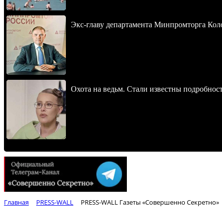
Экс-главу департамента Минпромторга Кол
Охота на ведьм. Стали известны подробнос
Главная
PRESS-WALL
PRESS-WALL Газеты «Совершенно Секретно»