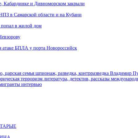
е, Кабардинке и Дивноморском закрыли
 НПЗ в Самарской области и на Кубани
 попал в жилой дом
Невзорову
я атаке БПЛА у порта Новороссийск
о, царская семья
шпионаж, разведка, контрразведка
Владимир П
торическая
терроризм
литература, детектив, рассказы
международ
 мигранты
интервью
СТАРЫЕ
ЩИНА