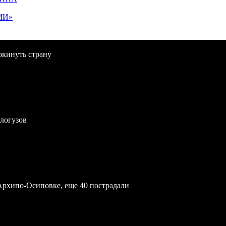
МИ»
окинуть страну
логузов
Архипо-Осиповке, еще 40 пострадали