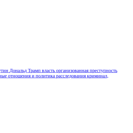
утин
Дональд Трамп
власть
организованная преступность
ные отношения и политика
расследования
криминал,