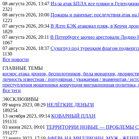
08 августа 2026, 13:47
Из-за атак БПЛА все пляжи в Геленджик
2321
08 августа 2026, 10:00
Пожары и раненые: последствия атак на
1221
07 августа 2026, 20:34
В Ялте БЭК атаковал пляж, в Керчи дрон
1829
07 августа 2026, 20:11
В Петербурге заочно арестовали Лидию 
1067
07 августа 2026, 18:37
Сухогруз под турецким флагом подвергс
1130
Все новости
ГЛАВНЫЕ ТЕМЫ
космос
атака дронов, беспилотников, бпла
монархия, дворянств
личность известная / популярная / уважаемая / знаменитая / ис
преступления
мошенники
коррупция
миграционная политика,
Все теги
ЭКСКЛЮЗИВЫ
09 марта 2023, 08:29
НЕЛЁГКИЕ ДЕНЬГИ
189254
13 октября 2023, 09:14
КОВАРНЫЙ ПЛАН
191131
03 июня 2023, 09:01
ТЕРРИТОРИИ НОВЫЕ — ПРОБЛЕМЫ 
191277
22 марта 2023, 17:19
АФЕРА НА МИЛЛИОНЫ. МУЖ - ЖЕН