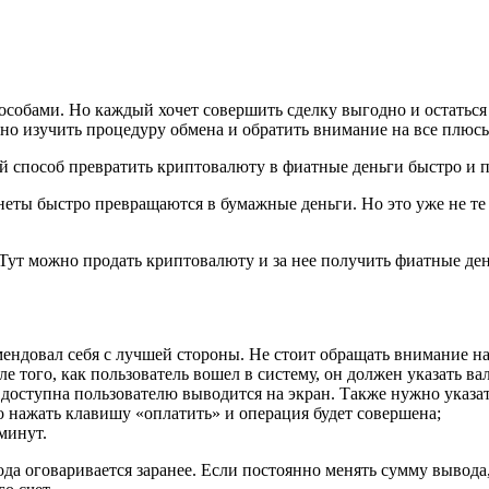
обами. Но каждый хочет совершить сделку выгодно и остаться 
ьно изучить процедуру обмена и обратить внимание на все плюс
 способ превратить криптовалюту в фиатные деньги быстро и п
ы быстро превращаются в бумажные деньги. Но это уже не те ме
. Тут можно продать криптовалюту и за нее получить фиатные д
мендовал себя с лучшей стороны. Не стоит обращать внимание н
ле того, как пользователь вошел в систему, он должен указать в
доступна пользователю выводится на экран. Также нужно указать
о нажать клавишу «оплатить» и операция будет совершена;
минут.
а оговаривается заранее. Если постоянно менять сумму вывода, 