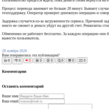
Пользователю придется ждать, пока деньги снова вернутся на ег
Процесс перевода занимает не больше 20 минут. Бывают случаи,
техподдержку. Оператор проверит денежную операцию и совер
Задержка случается из-за загруженности сервиса. Причиной за
никто не сможет и деньги уйдут на другой счет. Реквизиты ст
Обменники не работают бесплатно. За каждую операцию они б
вывести пользователь.
28 ноября 2020
Вам понравилась эта публикация?
👍
0
👎
0
❤
0
😆
0
😡
0
🤔
0
🙈
0
🧘‍♀️
0
Комментарии
Оставить комментарий
Ваше имя
Ваш email