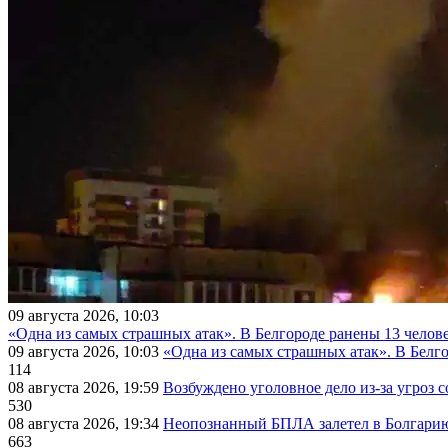
09 августа 2026, 10:03
«Одна из самых страшных атак». В Белгороде ранены 13 челове
09 августа 2026, 10:03
«Одна из самых страшных атак». В Белго
114
08 августа 2026, 19:59
Возбуждено уголовное дело из-за угроз 
530
08 августа 2026, 19:34
Неопознанный БПЛА залетел в Болгарию 
663