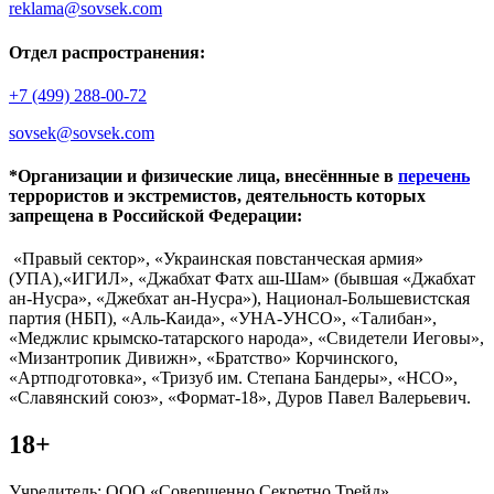
reklama@sovsek.com
Отдел распространения:
+7 (499) 288-00-72
sovsek@sovsek.com
*Организации и физические лица, внесённные в
перечень
террористов и экстремистов, деятельность которых
запрещена в Российской Федерации:
«Правый сектор», «Украинская повстанческая армия»
(УПА),«ИГИЛ», «Джабхат Фатх аш-Шам» (бывшая «Джабхат
ан-Нусра», «Джебхат ан-Нусра»), Национал-Большевистская
партия (НБП), «Аль-Каида», «УНА-УНСО», «Талибан»,
«Меджлис крымско-татарского народа», «Свидетели Иеговы»,
«Мизантропик Дивижн», «Братство» Корчинского,
«Артподготовка», «Тризуб им. Степана Бандеры», «НСО»,
«Славянский союз», «Формат-18», Дуров Павел Валерьевич.
18+
Учредитель: ООО «Совершенно Секретно Трейд».