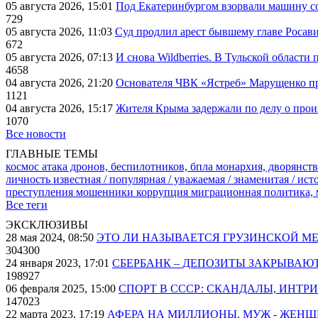
05 августа 2026, 15:01
Под Екатеринбургом взорвали машину со
729
05 августа 2026, 11:03
Суд продлил арест бывшему главе Росав
672
05 августа 2026, 07:13
И снова Wildberries. В Тульской области
4658
04 августа 2026, 21:20
Основателя ЧВК «Ястреб» Марущенко пр
1121
04 августа 2026, 15:17
Жителя Крыма задержали по делу о про
1070
Все новости
ГЛАВНЫЕ ТЕМЫ
космос
атака дронов, беспилотников, бпла
монархия, дворянств
личность известная / популярная / уважаемая / знаменитая / ис
преступления
мошенники
коррупция
миграционная политика,
Все теги
ЭКСКЛЮЗИВЫ
28 мая 2024, 08:50
ЭТО ЛИ НАЗЫВАЕТСЯ ГРУЗИНСКОЙ М
304300
24 января 2023, 17:01
СБЕРБАНК – ДЕПОЗИТЫ ЗАКРЫВАЮ
198927
06 февраля 2025, 15:00
СПОРТ В СССР: СКАНДАЛЫ, ИНТР
147023
22 марта 2023, 17:19
АФЕРА НА МИЛЛИОНЫ. МУЖ - ЖЕН