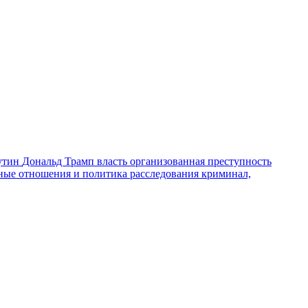
утин
Дональд Трамп
власть
организованная преступность
ные отношения и политика
расследования
криминал,