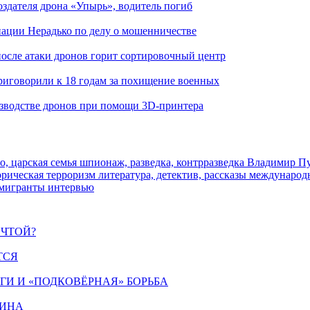
здателя дрона «Упырь», водитель погиб
иации Нерадько по делу о мошенничестве
 после атаки дронов горит сортировочный центр
иговорили к 18 годам за похищение военных
изводстве дронов при помощи 3D‑принтера
о, царская семья
шпионаж, разведка, контрразведка
Владимир П
торическая
терроризм
литература, детектив, рассказы
международ
 мигранты
интервью
ЕЧТОЙ?
ТСЯ
ИГИ И «ПОДКОВЁРНАЯ» БОРЬБА
ЩИНА