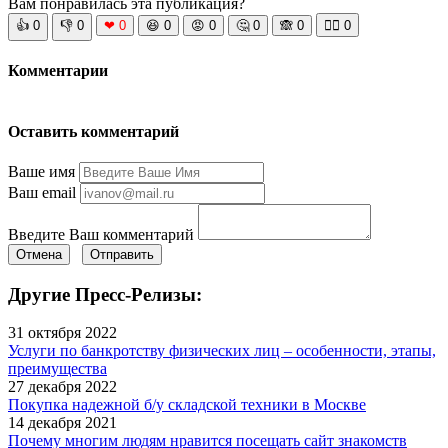
Вам понравилась эта публикация?
👍
0
👎
0
❤
0
😆
0
😡
0
🤔
0
🙈
0
🧘‍♀️
0
Комментарии
Оставить комментарий
Ваше имя
Ваш email
Введите Ваш комментарий
Отмена
Отправить
Другие Пресс-Релизы:
31 октября 2022
Услуги по банкротству физических лиц – особенности, этапы,
преимущества
27 декабря 2022
Покупка надежной б/у складской техники в Москве
14 декабря 2021
Почему многим людям нравится посещать сайт знакомств