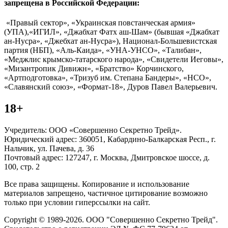
запрещена в Российской Федерации:
«Правый сектор», «Украинская повстанческая армия»
(УПА),«ИГИЛ», «Джабхат Фатх аш-Шам» (бывшая «Джабхат
ан-Нусра», «Джебхат ан-Нусра»), Национал-Большевистская
партия (НБП), «Аль-Каида», «УНА-УНСО», «Талибан»,
«Меджлис крымско-татарского народа», «Свидетели Иеговы»,
«Мизантропик Дивижн», «Братство» Корчинского,
«Артподготовка», «Тризуб им. Степана Бандеры», «НСО»,
«Славянский союз», «Формат-18», Дуров Павел Валерьевич.
18+
Учредитель: ООО «Совершенно Секретно Трейд».
Юридический адрес: 360051, Кабардино-Балкарская Респ., г.
Нальчик, ул. Пачева, д. 36
Почтовый адрес: 127247, г. Москва, Дмитровское шоссе, д.
100, стр. 2
Все права защищены. Копирование и использование
материалов запрещено, частичное цитирование возможно
только при условии гиперссылки на сайт.
Copyright © 1989-2026. ООО "Совершенно Секретно Трейд".