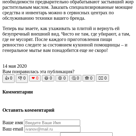
необходимости предварительно обрабатывают застывший жир
растительным маслом. Заказать специализированные моющие
средства и инвентарь можно в сервисных центрах по
обслуживанию техники вашего бренда.
Теперь вы знаете, как ухаживать за плитой и вернуть ей
безупречный внешний вид. Чисто не там, где убирают, а там,
где не мусорят. После каждого приготовления пищи
ревностно следите за состоянием кухонной помощницы – и
генеральное мытье вам понадобится еще не скоро!
14 мая 2020
Вам понравилась эта публикация?
👍
0
👎
0
❤
0
😆
0
😡
0
🤔
0
🙈
0
🧘‍♀️
0
Комментарии
Оставить комментарий
Ваше имя
Ваш email