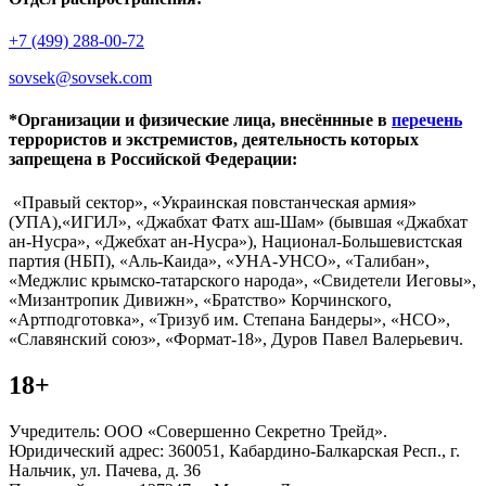
+7 (499) 288-00-72
sovsek@sovsek.com
*Организации и физические лица, внесённные в
перечень
террористов и экстремистов, деятельность которых
запрещена в Российской Федерации:
«Правый сектор», «Украинская повстанческая армия»
(УПА),«ИГИЛ», «Джабхат Фатх аш-Шам» (бывшая «Джабхат
ан-Нусра», «Джебхат ан-Нусра»), Национал-Большевистская
партия (НБП), «Аль-Каида», «УНА-УНСО», «Талибан»,
«Меджлис крымско-татарского народа», «Свидетели Иеговы»,
«Мизантропик Дивижн», «Братство» Корчинского,
«Артподготовка», «Тризуб им. Степана Бандеры», «НСО»,
«Славянский союз», «Формат-18», Дуров Павел Валерьевич.
18+
Учредитель: ООО «Совершенно Секретно Трейд».
Юридический адрес: 360051, Кабардино-Балкарская Респ., г.
Нальчик, ул. Пачева, д. 36