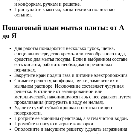
и конфоркам, ручкам и решетке.
Приступайте к мытью, когда техника полностью
остынет.
Пошаговый план мытья плиты: от А
до Я
Для работы понадобятся несколько губок, щетка,
специальное средство кремо- или гелеобразного вида,
средство для мытья посуды. Если в выбранном составе
есть кислота, работать необходимо в резиновых
перчатках.
Закрутите кран подачи газа и питание электроподжига.
Снимите решетку, конфорки, ручки, замочите их в
мыльном растворе. Исключение составляет чугунная
решетка. В отличие от эмалированной или
металлической, накопившуюся гарь с нее удаляют путем
прокаливания (погружать в воду ее нельзя).
Удалите сухой губкой крошки и остатки пищи с
поверхности.
Протрите ее моющим средством, а затем чистой водой.
Промойте и насухо вытрите конфорки.
Ополосните и высушите решетку (удалять загрязнения