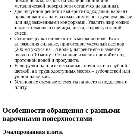
ножом нельзя, так как на эмалированной или
металлической поверхности останутся царапины).
Для чугунной решетки выберите подходящий вариант
прокаливания – на максимальном огне в духовом шкафу
или над зажженными конфорками. Удалить жир можно
также с помощью горчицы, песка, содово-уксусной
смеси.
Съемные ручки ополосните в мыльной воде. Если
загрязнения сильные, приготовьте уксусный раствор
(200 мл уксуса на 1 л воды), нагрейте его и залейте
ручки на 10 минут. Остывшие изделия промойте под
проточной водой и просушите.
Если ручки на плите несъемные, почистите их зубной
щеткой, а в труднодоступных местах – зубочисткой или
ушной палочкой.
Установите съемные элементы на место и подключите
плиту.
Особенности обращения с разными
варочными поверхностями
Эмалированная плита.