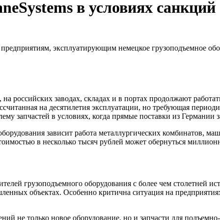
neSystems в условиях санкций
предприятиям, эксплуатирующим немецкое грузоподъемное обор
на российских заводах, складах и в портах продолжают работа
 рассчитанная на десятилетия эксплуатации, но требующая пери
ему запчастей в условиях, когда прямые поставки из Германии з
оборудования зависит работа металлургических комбинатов, ма
стоимостью в несколько тысяч рублей может обернуться миллио
телей грузоподъемного оборудования с более чем столетней ис
шленных объектах. Особенно критична ситуация на предприятия
ий не только новое оборудование, но и запчасти для подъемно-