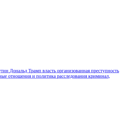
утин
Дональд Трамп
власть
организованная преступность
ные отношения и политика
расследования
криминал,