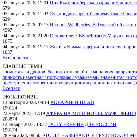
05 августа 2026, 15:01
Под Екатеринбургом взорвали машину со
679
05 августа 2026, 11:03
Суд продлил арест бывшему главе Росав
629
05 августа 2026, 07:13
И снова Wildberries. В Тульской области
4597
04 августа 2026, 21:20
Основателя ЧВК «Ястреб» Марущенко пр
1075
04 августа 2026, 15:17
Жителя Крыма задержали по делу о про
1037
Все новости
ГЛАВНЫЕ ТЕМЫ
космос
атака дронов, беспилотников, бпла
монархия, дворянств
личность известная / популярная / уважаемая / знаменитая / ис
преступления
мошенники
коррупция
миграционная политика,
Все теги
ЭКСКЛЮЗИВЫ
13 октября 2023, 09:14
КОВАРНЫЙ ПЛАН
190124
22 марта 2023, 17:19
АФЕРА НА МИЛЛИОНЫ. МУЖ - ЖЕН
208874
12 января 2023, 13:37
DUTY FREE НЕ ДЛЯ РОССИИ
199174
28 мая 2024, 08:50
ЭТО ЛИ НАЗЫВАЕТСЯ ГРУЗИНСКОЙ М