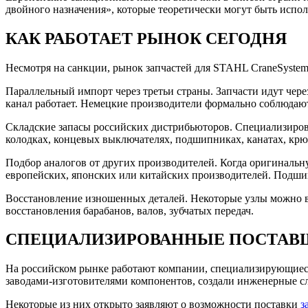
двойного назначения», которые теоретически могут быть исп
КАК РАБОТАЕТ РЫНОК СЕГОДНЯ
Несмотря на санкции, рынок запчастей для STAHL CraneSystem
Параллельный импорт через третьи страны. Запчасти идут чере
канал работает. Немецкие производители формально соблюдают
Складские запасы российских дистрибьюторов. Специализиров
колодках, концевых выключателях, подшипниках, канатах, крюк
Подбор аналогов от других производителей. Когда оригиналь
европейских, японских или китайских производителей. Подшип
Восстановление изношенных деталей. Некоторые узлы можно во
восстановления барабанов, валов, зубчатых передач.​
СПЕЦИАЛИЗИРОВАННЫЕ ПОСТАВ
На российском рынке работают компании, специализирующиес
заводами-изготовителями компонентов, создали инженерные сл
Некоторые из них открыто заявляют о возможности поставки
з