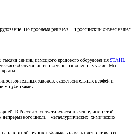
удование. Но проблема решаема – и российский бизнес нашел
ть тысячи единиц немецкого кранового оборудования
STAHL
одического обслуживания и замены изношенных узлов. Мы
акрыты.​
шиностроительных заводов, судостроительных верфей и
нными убытками.
торией. В России эксплуатируются тысячи единиц этой
х непрерывного цикла – металлургических, химических,
транспортной техники. Формально речь идет о «товарах