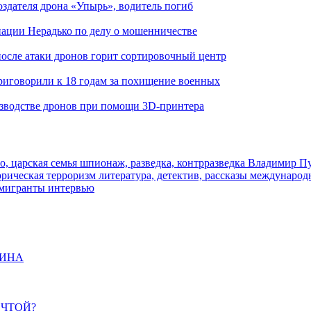
здателя дрона «Упырь», водитель погиб
иации Нерадько по делу о мошенничестве
 после атаки дронов горит сортировочный центр
иговорили к 18 годам за похищение военных
изводстве дронов при помощи 3D‑принтера
о, царская семья
шпионаж, разведка, контрразведка
Владимир П
торическая
терроризм
литература, детектив, рассказы
международ
 мигранты
интервью
ЩИНА
ЕЧТОЙ?