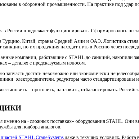
ользованы в оборонной промышленности. На практике под удар 
s в России продолжает функционировать. Сформировалось нескол
з Турцию, Китай, страны Средней Азии и ОАЭ. Логистика стала с
 санкции, но их продукция находит путь в Россию через посре
анные компании, работавшие с STAHL до санкций, накопили за
ах – деталях с предсказуемым износом.​
ную запчасть достать невозможно или экономически нецелесооб
ники, электродвигатели, редукторы часто стандартизированы и
сстановить – проточить, наплавить, отбалансировать. Российс
ЩИКИ
я именно на «сложных поставках» оборудования STAHL. Они вы
ужбы для подбора аналогов.​
апчастей STAHL CraneSystems
даже в текущих условиях. Работа в