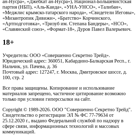
ан-Нусра», «Джебхат ан-Нусра»), Национал-Большевистская
партия (НБП), «Аль-Каида», «УНА-УНСО», «Талибан»,
«Меджлис крымско-татарского народа», «Свидетели Иеговы»,
«Мизантропик Дивижн», «Братство» Корчинского,
«Артподготовка», «Тризуб им. Степана Бандеры», «НСО»,
«Славянский союз», «Формат-18», Дуров Павел Валерьевич.
18+
Учредитель: ООО «Совершенно Секретно Трейд».
Юридический адрес: 360051, Кабардино-Балкарская Респ., г.
Нальчик, ул. Пачева, д. 36
Почтовый адрес: 127247, г. Москва, Дмитровское шоссе, д.
100, стр. 2
Все права защищены. Копирование и использование
материалов запрещено, частичное цитирование возможно
только при условии гиперссылки на сайт.
Copyright © 1989-2026. ООО "Совершенно Секретно Трейд".
Свидетельство о регистрации ЭЛ № ФС 77-79634 от
25.12.2020 г., выдано Федеральной службой по надзору в
сфере связи, информационных технологий и массовых
коммуникаций.