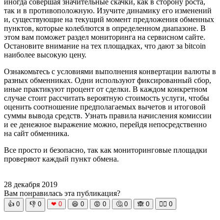
иногда совершая значительные скачки, как в сторону роста,
так и в противоположную. Изучите динамику его изменений
и, существующие на текущий момент предложения обменных
пунктов, которые колеблются в определенном диапазоне. В
этом вам поможет раздел мониторинга на сервисном сайте.
Остановите внимание на тех площадках, что дают за bitcoin
наиболее высокую цену.
Ознакомьтесь с условиями выполнения конвертации валюты в
разных обменниках. Одни используют фиксированный сбор,
иные практикуют процент от сделки. В каждом конкретном
случае стоит рассчитать вероятную стоимость услуги, чтобы
оценить соотношение предполагаемых вычетов и итоговой
суммы вывода средств. Узнать правила начисления комиссии
и ее денежное выражение можно, перейдя непосредственно
на сайт обменника.
Все просто и безопасно, так как мониторинговые площадки
проверяют каждый пункт обмена.
28 декабря 2019
Вам понравилась эта публикация?
👍
0
👎
0
❤
0
😆
0
😡
0
🤔
0
🙈
0
🧘‍♀️
0