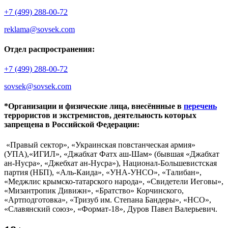
+7 (499) 288-00-72
reklama@sovsek.com
Отдел распространения:
+7 (499) 288-00-72
sovsek@sovsek.com
*Организации и физические лица, внесённные в
перечень
террористов и экстремистов, деятельность которых
запрещена в Российской Федерации:
«Правый сектор», «Украинская повстанческая армия»
(УПА),«ИГИЛ», «Джабхат Фатх аш-Шам» (бывшая «Джабхат
ан-Нусра», «Джебхат ан-Нусра»), Национал-Большевистская
партия (НБП), «Аль-Каида», «УНА-УНСО», «Талибан»,
«Меджлис крымско-татарского народа», «Свидетели Иеговы»,
«Мизантропик Дивижн», «Братство» Корчинского,
«Артподготовка», «Тризуб им. Степана Бандеры», «НСО»,
«Славянский союз», «Формат-18», Дуров Павел Валерьевич.