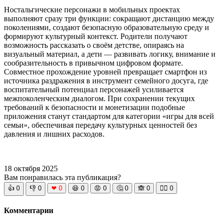
Ностальгические персонажи в мобильных проектах
выполняют сразу три функции: сокращают дистанцию между
поколениями, создают безопасную образовательную среду и
формируют культурный контекст. Родители получают
возможность рассказать о своём детстве, опираясь на
визуальный материал, а дети — развивать логику, внимание и
сообразительность в привычном цифровом формате.
Совместное прохождение уровней превращает смартфон из
источника раздражения в инструмент семейного досуга, где
воспитательный потенциал персонажей усиливается
межпоколенческим диалогом. При сохранении текущих
требований к безопасности и монетизации подобные
приложения станут стандартом для категории «игры для всей
семьи», обеспечивая передачу культурных ценностей без
давления и лишних расходов.
18 октября 2025
Вам понравилась эта публикация?
👍
0
👎
0
❤
0
😆
0
😡
0
🤔
0
🙈
0
🧘‍♀️
0
Комментарии