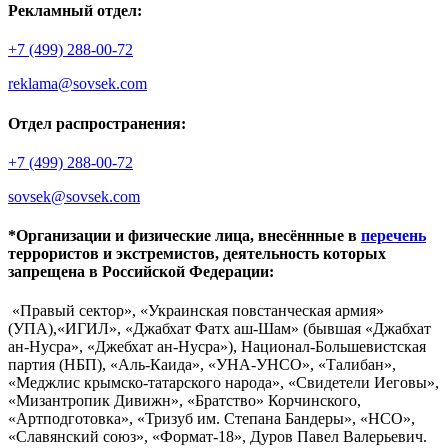
Рекламный отдел:
+7 (499) 288-00-72
reklama@sovsek.com
Отдел распространения:
+7 (499) 288-00-72
sovsek@sovsek.com
*Организации и физические лица, внесённные в
перечень
террористов и экстремистов, деятельность которых
запрещена в Российской Федерации:
«Правый сектор», «Украинская повстанческая армия»
(УПА),«ИГИЛ», «Джабхат Фатх аш-Шам» (бывшая «Джабхат
ан-Нусра», «Джебхат ан-Нусра»), Национал-Большевистская
партия (НБП), «Аль-Каида», «УНА-УНСО», «Талибан»,
«Меджлис крымско-татарского народа», «Свидетели Иеговы»,
«Мизантропик Дивижн», «Братство» Корчинского,
«Артподготовка», «Тризуб им. Степана Бандеры», «НСО»,
«Славянский союз», «Формат-18», Дуров Павел Валерьевич.