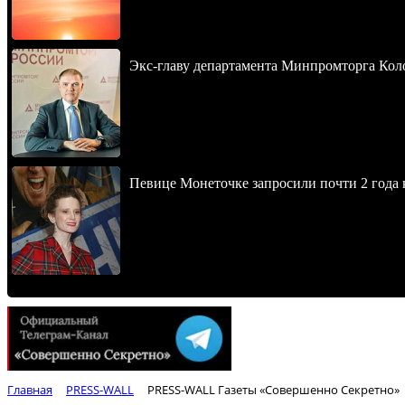
Экс-главу департамента Минпромторга Кол
Певице Монеточке запросили почти 2 года к
Главная
PRESS-WALL
PRESS-WALL Газеты «Совершенно Секретно»