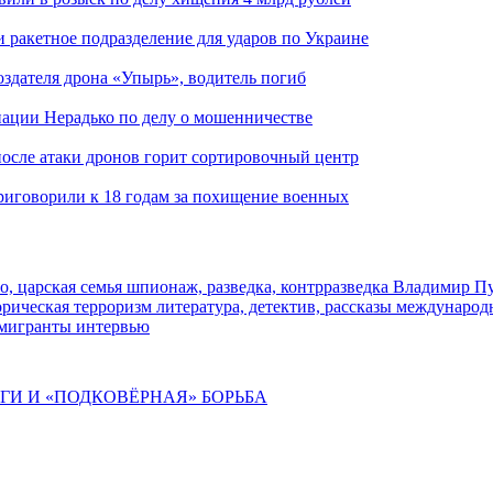
и ракетное подразделение для ударов по Украине
здателя дрона «Упырь», водитель погиб
иации Нерадько по делу о мошенничестве
 после атаки дронов горит сортировочный центр
иговорили к 18 годам за похищение военных
о, царская семья
шпионаж, разведка, контрразведка
Владимир П
торическая
терроризм
литература, детектив, рассказы
международ
 мигранты
интервью
ИГИ И «ПОДКОВЁРНАЯ» БОРЬБА