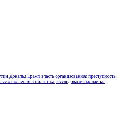
утин
Дональд Трамп
власть
организованная преступность
ные отношения и политика
расследования
криминал,