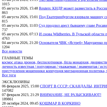
1015
05 августа 2026, 15:48
Reuters: КНДР может разместить в Росси
863
05 августа 2026, 15:01
Под Екатеринбургом взорвали машину со
815
05 августа 2026, 11:03
Суд продлил арест бывшему главе Росав
737
05 августа 2026, 07:13
И снова Wildberries. В Тульской области
4763
04 августа 2026, 21:20
Основателя ЧВК «Ястреб» Марущенко пр
1204
Все новости
ГЛАВНЫЕ ТЕМЫ
космос
атака дронов, беспилотников, бпла
монархия, дворянств
личность известная / популярная / уважаемая / знаменитая / ис
преступления
мошенники
коррупция
миграционная политика,
Все теги
ЭКСКЛЮЗИВЫ
06 февраля 2025, 15:00
СПОРТ В СССР: СКАНДАЛЫ, ИНТР
147082
07 февраля 2023, 21:29
ВНИМАНИЕ, НЕ РАЗЫСКИВАЮТ!
189861
28 октября 2024, 09:45
КОШМАР В КОРКИНО