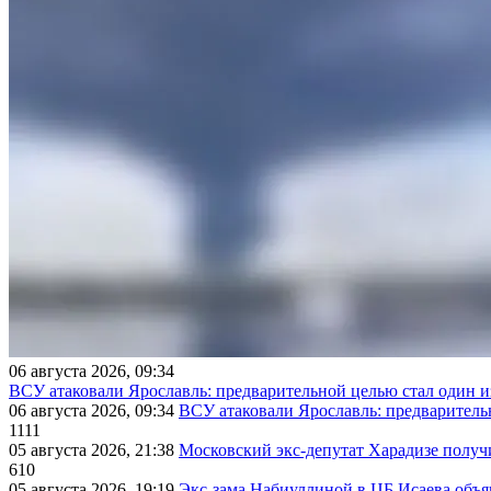
06 августа 2026, 09:34
ВСУ атаковали Ярославль: предварительной целью стал один
06 августа 2026, 09:34
ВСУ атаковали Ярославль: предварител
1111
05 августа 2026, 21:38
Московский экс-депутат Харадизе получи
610
05 августа 2026, 19:19
Экс-зама Набиуллиной в ЦБ Исаева объя