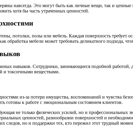
еряны навсегда. Это могут быть как личные вещи, так и ценные
овить хотя бы часть утраченных ценностей.
ерхностями
тены, потолки, полы или мебель. Каждая поверхность требует ос
ак обработка мебели может требовать деликатного подхода, что
авыков
анных навыков. Сотрудники, занимающиеся подобной работой, д
й и токсичными веществами.
ностями из-за потери имущества, воспоминаний и чувства безоп
ть готовы к работе с эмоциональным состоянием клиентов.
ребующая не только физических усилий, но и профессиональных 
териальных ценностей, разнообразии поверхностей и необходимо
их следов, но и поддержки тех, кто пережил этот трудный момен