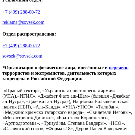
+7 (499) 288-00-72
reklama@sovsek.com
Отдел распространения:
+7 (499) 288-00-72
sovsek@sovsek.com
*Организации и физические лица, внесённные в
перечень
террористов и экстремистов, деятельность которых
запрещена в Российской Федерации:
«Правый сектор», «Украинская повстанческая армия»
(УПА),«ИГИЛ», «Джабхат Фатх аш-Шам» (бывшая «Джабхат
ан-Нусра», «Джебхат ан-Нусра»), Национал-Большевистская
партия (НБП), «Аль-Каида», «УНА-УНСО», «Талибан»,
«Меджлис крымско-татарского народа», «Свидетели Иеговы»,
«Мизантропик Дивижн», «Братство» Корчинского,
«Артподготовка», «Тризуб им. Степана Бандеры», «НСО»,
«Славянский союз», «Формат-18», Дуров Павел Валерьевич.