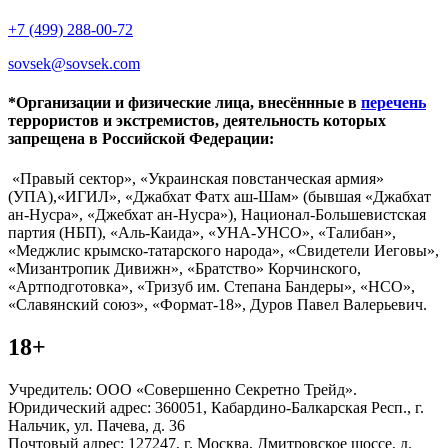
+7 (499) 288-00-72
sovsek@sovsek.com
*Организации и физические лица, внесённные в
перечень
террористов и экстремистов, деятельность которых
запрещена в Российской Федерации:
«Правый сектор», «Украинская повстанческая армия»
(УПА),«ИГИЛ», «Джабхат Фатх аш-Шам» (бывшая «Джабхат
ан-Нусра», «Джебхат ан-Нусра»), Национал-Большевистская
партия (НБП), «Аль-Каида», «УНА-УНСО», «Талибан»,
«Меджлис крымско-татарского народа», «Свидетели Иеговы»,
«Мизантропик Дивижн», «Братство» Корчинского,
«Артподготовка», «Тризуб им. Степана Бандеры», «НСО»,
«Славянский союз», «Формат-18», Дуров Павел Валерьевич.
18+
Учредитель: ООО «Совершенно Секретно Трейд».
Юридический адрес: 360051, Кабардино-Балкарская Респ., г.
Нальчик, ул. Пачева, д. 36
Почтовый адрес: 127247, г. Москва, Дмитровское шоссе, д.