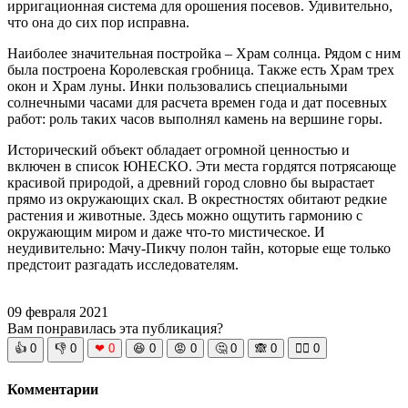
ирригационная система для орошения посевов. Удивительно,
что она до сих пор исправна.
Наиболее значительная постройка – Храм солнца. Рядом с ним
была построена Королевская гробница. Также есть Храм трех
окон и Храм луны. Инки пользовались специальными
солнечными часами для расчета времен года и дат посевных
работ: роль таких часов выполнял камень на вершине горы.
Исторический объект обладает огромной ценностью и
включен в список ЮНЕСКО. Эти места гордятся потрясающе
красивой природой, а древний город словно бы вырастает
прямо из окружающих скал. В окрестностях обитают редкие
растения и животные. Здесь можно ощутить гармонию с
окружающим миром и даже что-то мистическое. И
неудивительно: Мачу-Пикчу полон тайн, которые еще только
предстоит разгадать исследователям.
09 февраля 2021
Вам понравилась эта публикация?
👍
0
👎
0
❤
0
😆
0
😡
0
🤔
0
🙈
0
🧘‍♀️
0
Комментарии