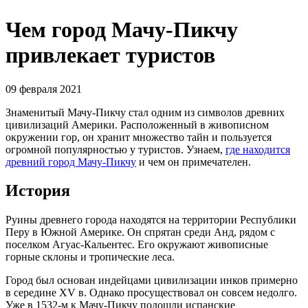
Чем город Мачу-Пикчу
привлекает туристов
09 февраля 2021
Знаменитый Мачу-Пикчу стал одним из символов древних
цивилизаций Америки. Расположенный в живописном
окружении гор, он хранит множество тайн и пользуется
огромной популярностью у туристов. Узнаем,
где находится
древний город Мачу-Пикчу
и чем он примечателен.
История
Руины древнего города находятся на территории Республики
Перу в Южной Америке. Он спрятан среди Анд, рядом с
поселком Агуас-Кальентес. Его окружают живописные
горные склоны и тропические леса.
Город был основан индейцами цивилизации инков примерно
в середине XV в. Однако просуществовал он совсем недолго.
Уже в 1532-м к Мачу-Пикчу подошли испанские