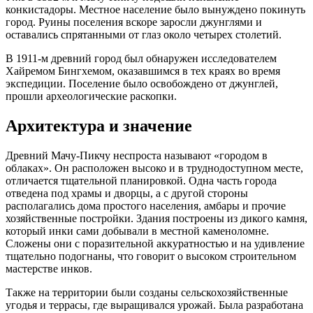
конкистадоры. Местное население было вынуждено покинуть
город. Руины поселения вскоре заросли джунглями и
оставались спрятанными от глаз около четырех столетий.
В 1911-м древний город был обнаружен исследователем
Хайремом Бингхемом, оказавшимся в тех краях во время
экспедиции. Поселение было освобождено от джунглей,
прошли археологические раскопки.
Архитектура и значение
Древний Мачу-Пикчу неспроста называют «городом в
облаках». Он расположен высоко и в труднодоступном месте,
отличается тщательной планировкой. Одна часть города
отведена под храмы и дворцы, а с другой стороны
располагались дома простого населения, амбары и прочие
хозяйственные постройки. Здания построены из дикого камня,
который инки сами добывали в местной каменоломне.
Сложены они с поразительной аккуратностью и на удивление
тщательно подогнаны, что говорит о высоком строительном
мастерстве инков.
Также на территории были созданы сельскохозяйственные
угодья и террасы, где выращивался урожай. Была разработана