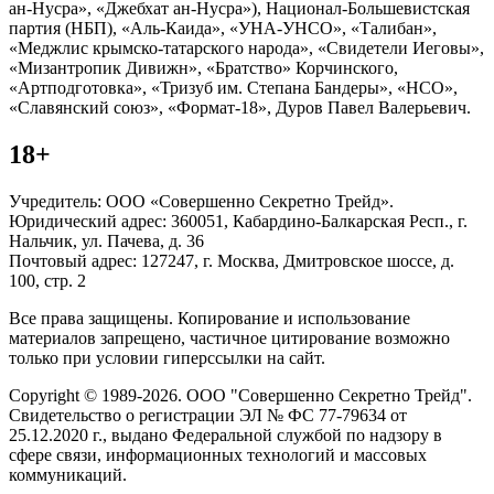
ан-Нусра», «Джебхат ан-Нусра»), Национал-Большевистская
партия (НБП), «Аль-Каида», «УНА-УНСО», «Талибан»,
«Меджлис крымско-татарского народа», «Свидетели Иеговы»,
«Мизантропик Дивижн», «Братство» Корчинского,
«Артподготовка», «Тризуб им. Степана Бандеры», «НСО»,
«Славянский союз», «Формат-18», Дуров Павел Валерьевич.
18+
Учредитель: ООО «Совершенно Секретно Трейд».
Юридический адрес: 360051, Кабардино-Балкарская Респ., г.
Нальчик, ул. Пачева, д. 36
Почтовый адрес: 127247, г. Москва, Дмитровское шоссе, д.
100, стр. 2
Все права защищены. Копирование и использование
материалов запрещено, частичное цитирование возможно
только при условии гиперссылки на сайт.
Copyright © 1989-2026. ООО "Совершенно Секретно Трейд".
Свидетельство о регистрации ЭЛ № ФС 77-79634 от
25.12.2020 г., выдано Федеральной службой по надзору в
сфере связи, информационных технологий и массовых
коммуникаций.