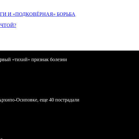
ИГИ И «ПОДКОВЁРНАЯ» БОРЬБА
ЕЧТОЙ?
первый «тихий» признак болезни
Архипо-Осиповке, еще 40 пострадали