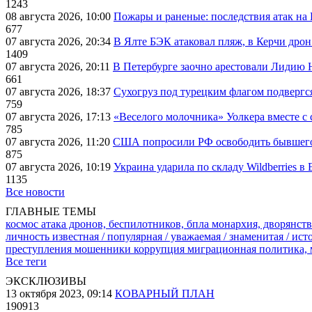
1243
08 августа 2026, 10:00
Пожары и раненые: последствия атак на
677
07 августа 2026, 20:34
В Ялте БЭК атаковал пляж, в Керчи дрон
1409
07 августа 2026, 20:11
В Петербурге заочно арестовали Лидию 
661
07 августа 2026, 18:37
Сухогруз под турецким флагом подвергс
759
07 августа 2026, 17:13
«Веселого молочника» Уолкера вместе с 
785
07 августа 2026, 11:20
США попросили РФ освободить бывшего 
875
07 августа 2026, 10:19
Украина ударила по складу Wildberries в
1135
Все новости
ГЛАВНЫЕ ТЕМЫ
космос
атака дронов, беспилотников, бпла
монархия, дворянств
личность известная / популярная / уважаемая / знаменитая / ис
преступления
мошенники
коррупция
миграционная политика,
Все теги
ЭКСКЛЮЗИВЫ
13 октября 2023, 09:14
КОВАРНЫЙ ПЛАН
190913