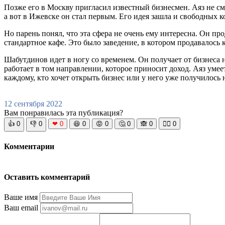
Позже его в Москву пригласил известный бизнесмен. Аяз не смо
а вот в Ижевске он стал первым. Его идея зашла и свободных к
Но парень понял, что эта сфера не очень ему интересна. Он пр
стандартное кафе. Это было заведение, в котором продавалось 
Шабутдинов идет в ногу со временем. Он получает от бизнеса н
работает в том направлении, которое приносит доход. Аяз умее
каждому, кто хочет открыть бизнес или у него уже получилось н
12 сентября 2022
Вам понравилась эта публикация?
👍
0
👎
0
❤
0
😆
0
😡
0
🤔
0
🙈
0
🧘‍♀️
0
Комментарии
Оставить комментарий
Ваше имя
Ваш email