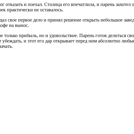
г отказать и поехал. Столица его впечатлила, и парень захотел
оек практически не оставалось.
одал свое первое дело и принял решение открыть небольшое заве
кофе на вынос.
е только прибыль, но и удовольствие. Парень готов делиться сво
т убеждать, и этот его дар открывает перед ним абсолютно любы
ачать.