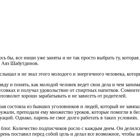
ось бы, все ниши уже заняты и не так просто выбрать ту, котор
и Аяз Шабутдинов.
 слышал и не знал этого молодого и энергичного человека, котор
ду и понять, как молодой человек ведет свои дела и чем занима
усовках и получал удовольствие от спиртных напитков. Сомните
 позволит хорошо зарабатывать и не зависеть от родителей.
рая состояла из бывших уголовников и людей, который не завя
кружали, преподали ему множество уроков, которые помогли в би
аций. Однако, парень не смог долго работать в таких условиях.
й блог. Количество подписчиков росло с каждым днем. Он делилс
рень поставил перед собой цель и делал все возможное, чтобы за