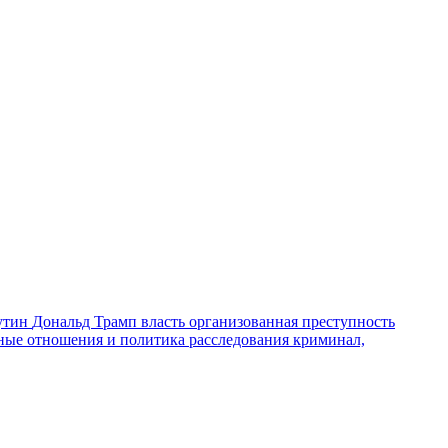
утин
Дональд Трамп
власть
организованная преступность
ные отношения и политика
расследования
криминал,