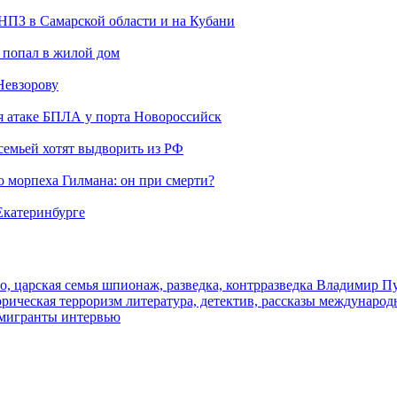
 НПЗ в Самарской области и на Кубани
 попал в жилой дом
Невзорову
я атаке БПЛА у порта Новороссийск
семьей хотят выдворить из РФ
морпеха Гилмана: он при смерти?
 Екатеринбурге
о, царская семья
шпионаж, разведка, контрразведка
Владимир П
торическая
терроризм
литература, детектив, рассказы
международ
 мигранты
интервью