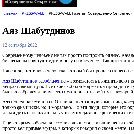
Главная
PRESS-WALL
PRESS-WALL Газеты «Совершенно Секретно»
Аяз Шабутдинов
12 сентября 2022
Современному человеку не так просто построить бизнес. Казал
бизнесмены советуют идти в ногу со временем. Так поступил 
Наверное, нет такого человека, который бы про него ничего не
Аяз Шабутдинов разоблачение
– возможность выяснить всю прав
неправильный путь. Все свое свободное время он проводил в т
быстро собрался и понял, что нужно искать свой путь, который
Аяз пошел на лесоповал. Он попал в странную компанию, кото
только физически, но и морально. Но эти люди, которые его о
и выходить с положительным ответом даже из критических ситу
Еще во время работы на лесоповале он стал активно вести сво
просто вел прямые эфиры, в которых говорил о своей мечте. Па