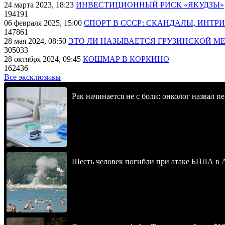
24 марта 2023, 18:23
ИНВЕСТИЦИОННЫЙ РИСК «ЯКУДЗЫ»
194191
06 февраля 2025, 15:00
СПОРТ В СССР: СКАНДАЛЫ, ИНТР
147861
28 мая 2024, 08:50
ЭТО ЛИ НАЗЫВАЕТСЯ ГРУЗИНСКОЙ М
305033
28 октября 2024, 09:45
КОШМАР В КОРКИНО
162436
Все эксклюзивы
Рак начинается не с боли: онколог назвал 
Шесть человек погибли при атаке БПЛА в 