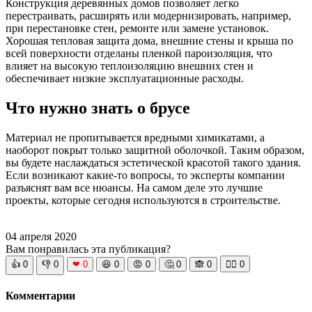
Конструкция деревянных домов позволяет легко
перестраивать, расширять или модернизировать, например,
при перестановке стен, ремонте или замене установок.
Хорошая тепловая защита дома, внешние стены и крыша по
всей поверхности отделаны пленкой пароизоляция, что
влияет на высокую теплоизоляцию внешних стен и
обеспечивает низкие эксплуатационные расходы.
Что нужно знать о брусе
Материал не пропитывается вредными химикатами, а
наоборот покрыт только защитной оболочкой. Таким образом,
вы будете наслаждаться эстетической красотой такого здания.
Если возникают какие-то вопросы, то эксперты компании
разъяснят вам все нюансы. На самом деле это лучшие
проекты, которые сегодня используются в строительстве.
04 апреля 2020
Вам понравилась эта публикация?
👍
0
👎
0
❤
0
😆
0
😡
0
🤔
0
🙈
0
🧘‍♀️
0
Комментарии