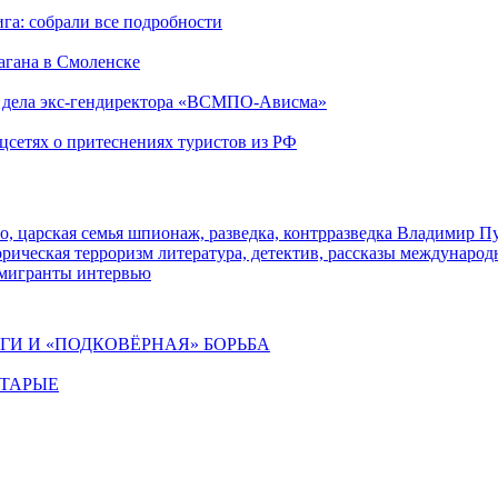
га: собрали все подробности
агана в Смоленске
ю дела экс-гендиректора «ВСМПО-Ависма»
оцсетях о притеснениях туристов из РФ
о, царская семья
шпионаж, разведка, контрразведка
Владимир П
торическая
терроризм
литература, детектив, рассказы
международ
 мигранты
интервью
ИГИ И «ПОДКОВЁРНАЯ» БОРЬБА
СТАРЫЕ