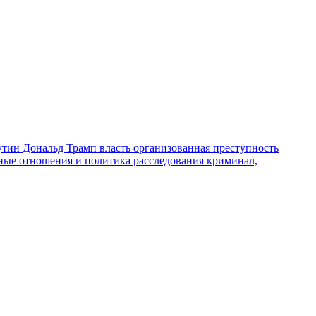
утин
Дональд Трамп
власть
организованная преступность
ные отношения и политика
расследования
криминал,