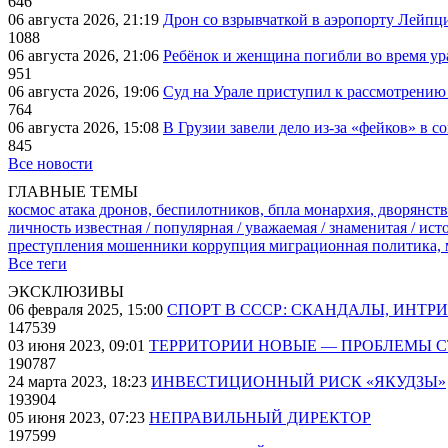
646
06 августа 2026, 21:19
Дрон со взрывчаткой в аэропорту Лейпци
1088
06 августа 2026, 21:06
Ребёнок и женщина погибли во время ур
951
06 августа 2026, 19:06
Суд на Урале приступил к рассмотрени
764
06 августа 2026, 15:08
В Грузии завели дело из-за «фейков» в с
845
Все новости
ГЛАВНЫЕ ТЕМЫ
космос
атака дронов, беспилотников, бпла
монархия, дворянств
личность известная / популярная / уважаемая / знаменитая / ис
преступления
мошенники
коррупция
миграционная политика,
Все теги
ЭКСКЛЮЗИВЫ
06 февраля 2025, 15:00
СПОРТ В СССР: СКАНДАЛЫ, ИНТР
147539
03 июня 2023, 09:01
ТЕРРИТОРИИ НОВЫЕ — ПРОБЛЕМЫ 
190787
24 марта 2023, 18:23
ИНВЕСТИЦИОННЫЙ РИСК «ЯКУДЗЫ»
193904
05 июня 2023, 07:23
НЕПРАВИЛЬНЫЙ ДИРЕКТОР
197599