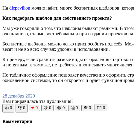
На
dlepavilion
можно найти много бесплатных шаблонов, которы
Как подобрать шаблон для собственного проекта?
Мы уже говорили о том, что шаблоны бывают разными. В этом 
очень много, старые востребованы и при создании проектов на
Бесплатные шаблоны можно легко приспособить под себя. Можн
весят и не во всех случаях удобны в использовании.
К примеру, если сравнить разные виды оформления стартовой 
и понятным, к тому же, не требуется прописывать многочисле
Но табличное оформление позволяет качественно оформить стра
обновлённой системой, то он откроется и будет функционирова
28 декабря 2020
Вам понравилась эта публикация?
👍
0
👎
0
❤
0
😆
0
😡
0
🤔
0
🙈
0
🧘‍♀️
0
Комментарии