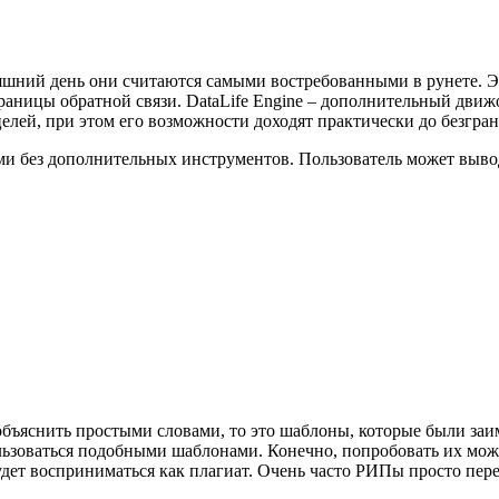
шний день они считаются самыми востребованными в рунете. Эт
раницы обратной связи. DataLife Engine – дополнительный движ
елей, при этом его возможности доходят практически до безгра
ми без дополнительных инструментов. Пользователь может выво
ъяснить простыми словами, то это шаблоны, которые были заим
ьзоваться подобными шаблонами. Конечно, попробовать их можно
удет восприниматься как плагиат. Очень часто РИПы просто пер