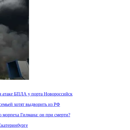
я атаке БПЛА у порта Новороссийск
семьей хотят выдворить из РФ
морпеха Гилмана: он при смерти?
 Екатеринбурге