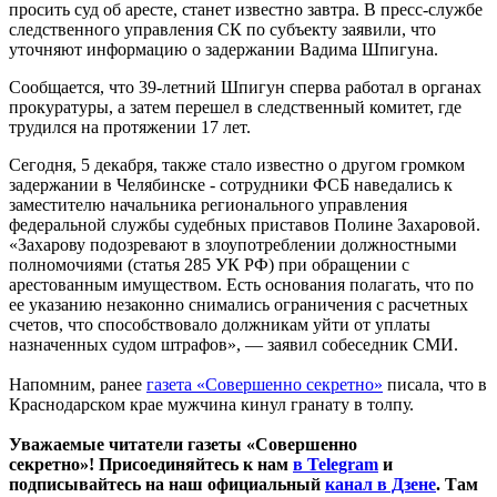
просить суд об аресте, станет известно завтра. В пресс-службе
следственного управления СК по субъекту заявили, что
уточняют информацию о задержании Вадима Шпигуна.
Сообщается, что 39-летний Шпигун сперва работал в органах
прокуратуры, а затем перешел в следственный комитет, где
трудился на протяжении 17 лет.
Сегодня, 5 декабря, также стало известно о другом громком
задержании в Челябинске - сотрудники ФСБ наведались к
заместителю начальника регионального управления
федеральной службы судебных приставов Полине Захаровой.
«Захарову подозревают в злоупотреблении должностными
полномочиями (статья 285 УК РФ) при обращении с
арестованным имуществом. Есть основания полагать, что по
ее указанию незаконно снимались ограничения с расчетных
счетов, что способствовало должникам уйти от уплаты
назначенных судом штрафов», — заявил собеседник СМИ.
Напомним, ранее
газета «Совершенно секретно»
писала, что в
Краснодарском крае мужчина кинул гранату в толпу.
Уважаемые читатели газеты «Совершенно
секретно»! Присоединяйтесь к нам
в Telegram
и
подписывайтесь на наш официальный
канал в Дзене
. Там