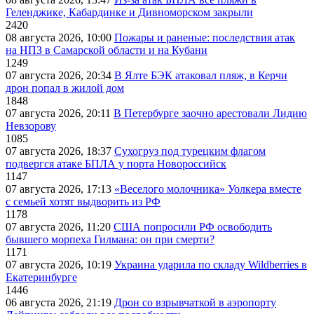
Геленджике, Кабардинке и Дивноморском закрыли
2420
08 августа 2026, 10:00
Пожары и раненые: последствия атак
на НПЗ в Самарской области и на Кубани
1249
07 августа 2026, 20:34
В Ялте БЭК атаковал пляж, в Керчи
дрон попал в жилой дом
1848
07 августа 2026, 20:11
В Петербурге заочно арестовали Лидию
Невзорову
1085
07 августа 2026, 18:37
Сухогруз под турецким флагом
подвергся атаке БПЛА у порта Новороссийск
1147
07 августа 2026, 17:13
«Веселого молочника» Уолкера вместе
с семьей хотят выдворить из РФ
1178
07 августа 2026, 11:20
США попросили РФ освободить
бывшего морпеха Гилмана: он при смерти?
1171
07 августа 2026, 10:19
Украина ударила по складу Wildberries в
Екатеринбурге
1446
06 августа 2026, 21:19
Дрон со взрывчаткой в аэропорту