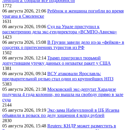
Лейпцига: собрали все подробности
1772
06 августа 2026, 21:06
Ребёнок и женщина погибли во время
урагана в Смоленске
1631
06 августа 2026, 19:06
Суд на Урале приступил к
рассмотрению дела экс-гендиректора «ВСМПО-Ависма»
1423
06 августа 2026, 15:08
В Грузии завели дело из-за «фейков» в
соцсетях о притеснениях туристов из РФ
1502
06 августа 2026, 12:14
Трамп пригрозил тюрьмой
допустившим утечку данных о нехватке ракет у США
1381
06 августа 2026, 09:34
ВСУ атаковали Ярославль:
предварительной целью стал один из крупнейших НПЗ
5383
05 августа 2026, 21:38
Московский экс-депутат Харадизе
получила 4 года колонии, но вышла на свободу прямо в зале
суда
2144
05 августа 2026, 19:19
Экс-зама Набиуллиной в ЦБ Исаева
объявили в розыск по делу хищения 4 млрд рублей
2830
05 августа 2026, 15:48
Reuters: КНДР может разместить в