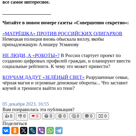
все самое интересное.
____________________
Читайте в новом номере газеты «Совершенно секретно»:
«МАТРЁШКА» ПРОТИВ РОССИЙСКИХ ОЛИГАРХОВ
Немецкая полиция вновь обыскала виллу, якобы
принадлежащую Алишеру Усманову
НЕ ЛЮДИ, А «РОБОТЫ»?
В России стартует проект по
созданию цифровых профилей граждан, и планируют ввести
социальные рейтинги. К чему это может привести?
КОУЧАМ ДАДУТ «ЗЕЛЁНЫЙ СВЕТ»
Разрушенные семьи,
чёрная магия и огромные денежные обороты... Что заставит
коучей и тренинги выйти из тени?
05 декабря 2023, 16:55
Вам понравилась эта публикация?
👍
0
👎
0
❤
0
😆
0
😡
0
🤔
0
🙈
0
🧘‍♀️
0
Поделиться