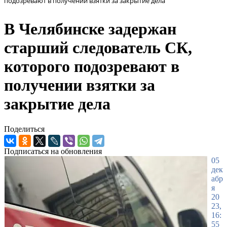
подозревают в получении взятки за закрытие дела
В Челябинске задержан
старший следователь СК,
которого подозревают в
получении взятки за
закрытие дела
Поделиться
Подписаться на обновления
05
дек
абр
я
20
23,
16:
55