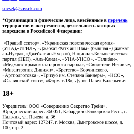
sovsek@sovsek.com
*Организации и физические лица, внесённные в
перечень
террористов и экстремистов, деятельность которых
запрещена в Российской Федерации:
«Правый сектор», «Украинская повстанческая армия»
(УПА),«ИГИЛ», «Джабхат Фатх аш-Шам» (бывшая «Джабхат
ан-Нусра», «Джебхат ан-Нусра»), Национал-Большевистская
партия (НБП), «Аль-Каида», «УНА-УНСО», «Талибан»,
«Меджлис крымско-татарского народа», «Свидетели Иеговы»,
«Мизантропик Дивижн», «Братство» Корчинского,
«Артподготовка», «Тризуб им. Степана Бандеры», «НСО»,
«Славянский союз», «Формат-18», Дуров Павел Валерьевич.
18+
Учредитель: ООО «Совершенно Секретно Трейд».
Юридический адрес: 360051, Кабардино-Балкарская Респ., г.
Нальчик, ул. Пачева, д. 36
Почтовый адрес: 127247, г. Москва, Дмитровское шоссе, д.
100, стр. 2