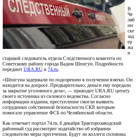
В
Че
ляб
ин
ске
зад
ер
жа
н
старший следователь отдела Следственного комитета по
Советскому району города Вадим Шпигун. Подробности
передают
URA.RU
и
74.ru
.
«Шпигуна задержали по подозрению в получении взятки. Он
находится на допросе. Предварительно, деньги ему передали
за закрытие уголовного дела», — приводит URA.RU цитату
своего источника из силового ведомства. Согласно
информации издания, преступление смогли выявить
сотрудники собственной безопасности СКР, которым
помогало управление ФСБ по Челябинской области.
Как отмечает портал 74.ru, 6 декабря Тракторозаводский
районный суд рассмотрит ходатайство об избрании
следователю меры пресечения. Будут ли коллеги силовика