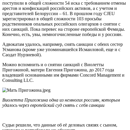
поступили в общей сложности 54 иска с требованием отмены
арестов и конфискаций российских активов, а с учетом и
представителей Белоруссии – 61. В прошлом году CJEU
зарегистрировал в общей сложности 103 просьбы
родственников опальных российских олигархов о снятии с
них санкций. Пока перевес на стороне европейской Фемиды.
Конечно, есть, увы, немногочисленные победы и у россиян.
Адвокатам удалось, например, снять санкции с обеих сестер
Усманова (кроме уже упоминавшейся Исмаиловой, еще и с
Саодат Нурзиевой).
Можно вспомнить и о снятии санкций с Виолетты
Пригожиной, матери Евгения Пригожина, до 2017 года
владевшей основанными им фирмами Concord Management и
Consulting LLC.
Виолетта Пригожина одна из немногих россиян, которым
удалось через европейский суд снять с себя санкции
Судьи решили, что данные об её деловых связях с сыном,