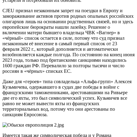
устарели и потребовали их обновить.
CJEU признал незаконным запрет на поездки в Европу и
замораживание активов против родных опальных российских
олигархов лишь на основании родственных связей, но и здесь
европейские бюрократы нашли лазейку. Решение о
включении матери бывшего владельца ЧВК «Вагнер» в
«чёрный» список остается в силе, потому что суд признал
незаконным её внесение в самый первый список от 23
февраля 2022 г., который дополняется и автоматически
возобновляется каждые полгода. По состоянию на конец июня
2023 года, только под британскими санкциями находились
1600 граждан РФ. Перевалило за полторы тысячи и число
россиян в «чёрных» списках ЕС.
Даже для «героев» типа совладельца «Альфа-групп» Алексея
Кузьмичева, одержавшего в судах две победы в войне с
французскими таможенниками, арестовавшими на Ривьере
две его яхты, это был символический успех. Кузьмичев все
равно не может вывести яхты из французских
территориальных вод, потому что они арестованы по
санкциям Евросоюза.
Имеется такая же символическая победа и у Романа