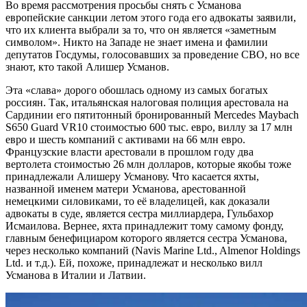
Во время рассмотрения просьбы снять с Усманова
европейские санкции летом этого года его адвокаты заявили,
что их клиента выбрали за то, что он является «заметным
символом». Никто на Западе не знает имена и фамилии
депутатов Госдумы, голосовавших за проведение СВО, но все
знают, кто такой Алишер Усманов.
Эта «слава» дорого обошлась одному из самых богатых
россиян. Так, итальянская налоговая полиция арестовала на
Сардинии его пятитонный бронированный Mercedes Maybach
S650 Guard VR10 стоимостью 600 тыс. евро, виллу за 17 млн
евро и шесть компаний с активами на 66 млн евро.
Французские власти арестовали в прошлом году два
вертолета стоимостью 26 млн долларов, которые якобы тоже
принадлежали Алишеру Усманову. Что касается яхты,
названной именем матери Усманова, арестованной
немецкими силовиками, то её владелицей, как доказали
адвокаты в суде, является сестра миллиардера, Гульбахор
Исмаилова. Вернее, яхта принадлежит тому самому фонду,
главным бенефициаром которого является сестра Усманова,
через несколько компаний (Navis Marine Ltd., Almenor Holdings
Ltd. и т.д.). Ей, похоже, принадлежат и несколько вилл
Усманова в Италии и Латвии.