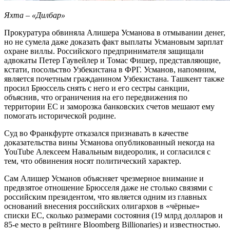
Яхта – «Дилбар»
Прокуратура обвиняла Алишера Усманова в отмывании денег,
но не сумела даже доказать факт выплаты Усмановым зарплат
охране виллы. Российского предпринимателя защищали
адвокаты Петер Гаувейлер и Томас Фишер, представляющие,
кстати, посольство Узбекистана в ФРГ. Усманов, напомним,
является почетным гражданином Узбекистана. Ташкент также
просил Брюссель снять с него и его сестры санкции,
объяснив, что ограничения на его передвижения по
территории ЕС и заморозка банковских счетов мешают ему
помогать исторической родине.
Суд во Франкфурте отказался признавать в качестве
доказательства вины Усманова опубликованный некогда на
YouTube Алексеем Навальным видеоролик, и согласился с
тем, что обвинения носят политический характер.
Сам Алишер Усманов объясняет чрезмерное внимание и
предвзятое отношение Брюсселя даже не столько связями с
российским президентом, что является одним из главных
оснований внесения российских олигархов в «чёрные»
списки ЕС, сколько размерами состояния (19 млрд долларов и
85-е место в рейтинге Bloomberg Billionaries) и известностью.