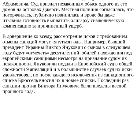
Абрамовича. Суд признал незаконным обыск одного из его
домов на островах Джерси. Местная полиция согласилась, что
погорячилась, публично извинилась и вроде бы даже
изъявила готовность выплатить олигарху символическую
компенсацию за причиненный ущерб.
В довершение ко всему, рассмотрение исков с требованием
отмены санкций могут тянуться годы. Например, бывший
президент Украины Виктор Янукович с сыном в следующем
году будут «отмечать» десятилетний юбилей нахождения под
европейскими санкциями несмотря на признание судом их
незаконности. Януковичи подали в Европейский суд в общей
сложности 9 апелляций и в большинстве случаев суд их иски
удовлетворял, но после каждого исключения из санкционного
списка Брюссель вносил их в новые списки. Последний раз
санкции против Виктора Януковича были введены весной
прошлого года.