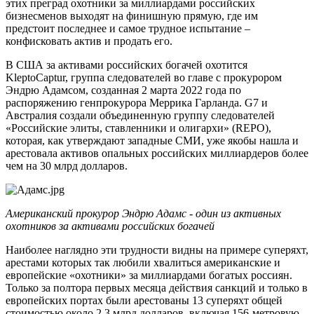
этих преград охотники за миллиардами российских
бизнесменов выходят на финишную прямую, где им
предстоит последнее и самое трудное испытание –
конфисковать актив и продать его.
В США за активами российских богачей охотится
KleptoCaptur, группа следователей во главе с прокурором
Эндрю Адамсом, созданная 2 марта 2022 года по
распоряжению генпрокурора Меррика Гарланда. G7 и
Австралия создали объединенную группу следователей
«Российские элиты, ставленники и олигархи» (REPO),
которая, как утверждают западные СМИ, уже якобы нашла и
арестовала активов опальных российских миллиардеров более
чем на 30 млрд долларов.
Американский прокурор
Эндрю Адамс - один из активных
охотников за активами российских богачей
Наиболее наглядно эти трудности видны на примере суперяхт,
арестами которых так любили хвалиться американские и
европейские «охотники» за миллиардами богатых россиян.
Только за полтора первых месяца действия санкций и только в
европейских портах были арестованы 13 суперяхт общей
стоимостью около 2,3 млрд долларов, включая 156-метровую