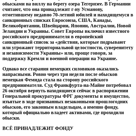
обысками на виллу на берегу озера Тегернзее. В Германии
считают, что она принадлежит г-ну Усманову,
отметившему недавно 70-летний юбилей и находящемуся в
санкционных списках Евросоюза, США, Канады,
Великобритании, Швейцарии, Японии, Австралии, Новой
Зеландии и Украины. Совет Европы включил известного
российского предпринимателя в европейский
санкционный список за «действия, которые подрывают
или угрожают территориальной целостности, суверенитету
и независимости Украины» или, проще говоря, за
поддержку Кремля и военной операции на Украине.
Однако все старания немецких силовиков оказались
напрасными. Ровно через три недели после обысков
немецкая Фемида стала на сторону российского
предпринимателя. Суд Франкфурта-на-Майне потребовал
26 октября вернуть находящиеся сейчас в распоряжении
Генеральной прокуратуры ФРГ документы и имущество,
изъятые в ходе признанных незаконными прошлогодних
обысков, его законным владельцам, а именно фонду,
который официально владеет активами, где проходили
обыски.
ВСЁ ПРИНАДЛЕЖИТ ФОНДУ