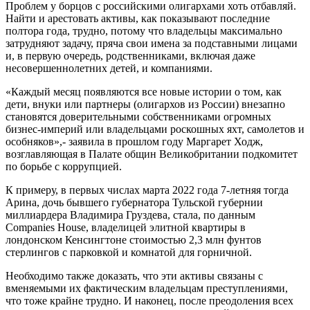
Проблем у борцов с российскими олигархами хоть отбавляй.
Найти и арестовать активы, как показывают последние
полтора года, трудно, потому что владельцы максимально
затрудняют задачу, пряча свои имена за подставными лицами
и, в первую очередь, родственниками, включая даже
несовершеннолетних детей, и компаниями.
«Каждый месяц появляются все новые истории о том, как
дети, внуки или партнеры (олигархов из России) внезапно
становятся доверительными собственниками огромных
бизнес-империй или владельцами роскошных яхт, самолетов и
особняков»,- заявила в прошлом году Маргарет Ходж,
возглавляющая в Палате общин Великобритании подкомитет
по борьбе с коррупцией.
К примеру, в первых числах марта 2022 года 7-летняя тогда
Арина, дочь бывшего губернатора Тульской губернии
миллиардера Владимира Груздева, стала, по данным
Companies House, владелицей элитной квартиры в
лондонском Кенсингтоне стоимостью 2,3 млн фунтов
стерлингов с парковкой и комнатой для горничной.
Необходимо также доказать, что эти активы связаны с
вменяемыми их фактическим владельцам преступлениями,
что тоже крайне трудно. И наконец, после преодоления всех