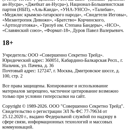
ан-Нусра», «Джебхат ан-Нусра»), Национал-Большевистская
партия (НБП), «Аль-Каида», «УНА-УНСО», «Талибан»,
«Меджлис крымско-татарского народа», «Свидетели Иеговы»,
«Мизантропик Дивижн», «Братство» Корчинского,
«Артподготовка», «Тризуб им. Степана Бандеры», «НСО»,
«Славянский союз», «Формат-18», Дуров Павел Валерьевич.
18+
Учредитель: ООО «Совершенно Секретно Трейд».
Юридический адрес: 360051, Кабардино-Балкарская Респ., г.
Нальчик, ул. Пачева, д. 36
Почтовый адрес: 127247, г. Москва, Дмитровское шоссе, д.
100, стр. 2
Все права защищены. Копирование и использование
материалов запрещено, частичное цитирование возможно
только при условии гиперссылки на сайт.
Copyright © 1989-2026. ООО "Совершенно Секретно Трейд".
Свидетельство о регистрации ЭЛ № ФС 77-79634 от
25.12.2020 г., выдано Федеральной службой по надзору в
сфере связи, информационных технологий и массовых
коммуникаций.