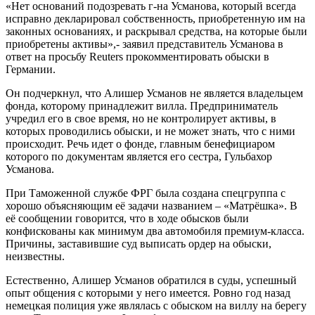
«Нет оснований подозревать г-на Усманова, который всегда
исправно декларировал собственность, приобретенную им на
законных основаниях, и раскрывал средства, на которые были
приобретены активы»,- заявил представитель Усманова в
ответ на просьбу Reuters прокомментировать обыски в
Германии.
Он подчеркнул, что Алишер Усманов не является владельцем
фонда, которому принадлежит вилла. Предприниматель
учредил его в свое время, но не контролирует активы, в
которых проводились обыски, и не может знать, что с ними
происходит. Речь идет о фонде, главным бенефициаром
которого по документам является его сестра, Гульбахор
Усманова.
При Таможенной службе ФРГ была создана спецгруппа с
хорошо объясняющим её задачи названием – «Матрёшка». В
её сообщении говорится, что в ходе обысков были
конфискованы как минимум два автомобиля премиум-класса.
Причины, заставившие суд выписать ордер на обыски,
неизвестны.
Естественно, Алишер Усманов обратился в суды, успешный
опыт общения с которыми у него имеется. Ровно год назад
немецкая полиция уже являлась с обыском на виллу на берегу