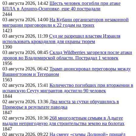
03 августа 2026, 14:42
Шесть человек погибли при атаке
БПЛА в Архипо-Осиповке, еще 40 пострадали
2444
03 августа 2026, 14:00
На Кубани организаторов незаконной
миграции приговорили к 22 годам на троих
1423
03 августа 2026, 11:39
Суд не разрешил властям Израиля
использовать крокодилов для охраны тюрем
1390
03 августа 2026, 08:45
Склад Wildberries загорелся после атаки
дронов во Владимирской области. Пострадал 1 человек
1956
03 августа 2026, 06:42
Трамп анонсировал переговоры между
Вашингтоном и Тегераном
1563
02 августа 2026, 15:41
Количество погибших при вторжении в
испанскую Сеуту мигрантов достигло 90 человек
1844
02 августа 2026, 13:36
Два моста за сутки обрушились в
Приморье в результате паводка
1847
02 августа 2026, 10:36
268 многодетным семьям в Адыгее
выдали непригодную для строительства землю на болотах
1847
02 августа 2026, 09:22
На смену «схемы Долиной» пришёл