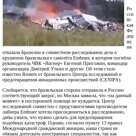
Ро
сси
йс
кая
Фе
дер
ац
ия
отказала Бразилии в совместном расследовании дела о
крушении бразильского самолёта Embraer, в котором погибли
руководитель ЧВК «Вагнер» Евгений Пригожин, командир
организации Дмитрий Уткин и другие. Об этом стало
известно Reuters от бразильского Центра исследований и
предотвращения авиационных происшествий (CENIPA).
Сообщается, что бразильская сторона отправила в Россию
соответствующий запрос, но Москва заявила, что «на данный
момент» в посторонней помощи не нуждается. Центр
исследований совместно с представителями производителя
лайнера Embraer хотели присоединиться к расследованию,
дабы узнать, что нужно сделать для предотвращения
подобных катастроф. Однако, согласно пункту 13 правил
Международной гражданской авиации, наша страна не
обязана допускать иностранных специалистов, так как