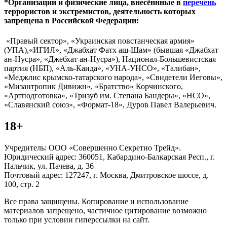
*Организации и физические лица, внесённные в
перечень
террористов и экстремистов, деятельность которых
запрещена в Российской Федерации:
«Правый сектор», «Украинская повстанческая армия»
(УПА),«ИГИЛ», «Джабхат Фатх аш-Шам» (бывшая «Джабхат
ан-Нусра», «Джебхат ан-Нусра»), Национал-Большевистская
партия (НБП), «Аль-Каида», «УНА-УНСО», «Талибан»,
«Меджлис крымско-татарского народа», «Свидетели Иеговы»,
«Мизантропик Дивижн», «Братство» Корчинского,
«Артподготовка», «Тризуб им. Степана Бандеры», «НСО»,
«Славянский союз», «Формат-18», Дуров Павел Валерьевич.
18+
Учредитель: ООО «Совершенно Секретно Трейд».
Юридический адрес: 360051, Кабардино-Балкарская Респ., г.
Нальчик, ул. Пачева, д. 36
Почтовый адрес: 127247, г. Москва, Дмитровское шоссе, д.
100, стр. 2
Все права защищены. Копирование и использование
материалов запрещено, частичное цитирование возможно
только при условии гиперссылки на сайт.