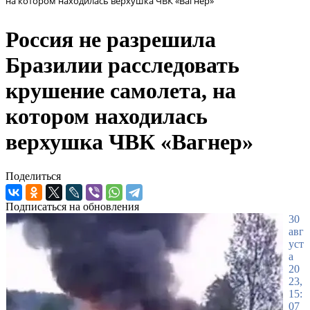
на котором находилась верхушка ЧВК «Вагнер»
Россия не разрешила
Бразилии расследовать
крушение самолета, на
котором находилась
верхушка ЧВК «Вагнер»
Поделиться
Подписаться на обновления
30
авг
уст
а
20
23,
15:
07