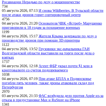
Росавиации Нерадько по делу о мошенничестве
734
05 августа 2026, 07:13
И снова Wildberries. В Тульской области
после атаки дронов горит сортировочный центр
4756
04 августа 2026, 21:20
Основателя ЧВК «Ястреб» Марущенко
приговорили к 18 годам за похищение военных
1199
04 августа 2026, 15:17
Жителя Крыма задержали по делу о
производстве дронов при помощи 3D‑принтера
1122
04 августа 2026, 13:52
Грузовики экс-начальника ГАИ
Волгоградской области выставили на торги после дела о
взятках
1737
04 августа 2026, 12:18
Агент ФБР украл почти $1 млн в
криптовалюте со счетов подозреваемого
1038
04 августа 2026, 07:19
При атаке БПЛА в Подмосковье
погибли пять человек, также дроны атаковали склад под
Петербургом
2970
03 августа 2026, 21:33
ФАС возбудила дело против Apple из-за
отказа в предустановке Max и RuStore на iPhone
1341