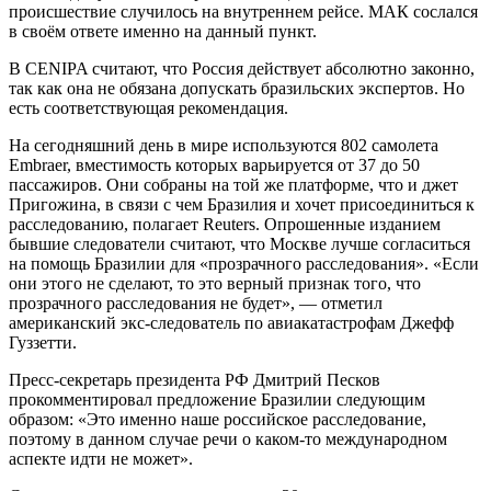
происшествие случилось на внутреннем рейсе. МАК сослался
в своём ответе именно на данный пункт.
В CENIPA считают, что Россия действует абсолютно законно,
так как она не обязана допускать бразильских экспертов. Но
есть соответствующая рекомендация.
На сегодняшний день в мире используются 802 самолета
Embraer, вместимость которых варьируется от 37 до 50
пассажиров. Они собраны на той же платформе, что и джет
Пригожина, в связи с чем Бразилия и хочет присоединиться к
расследованию, полагает Reuters. Опрошенные изданием
бывшие следователи считают, что Москве лучше согласиться
на помощь Бразилии для «прозрачного расследования». «Если
они этого не сделают, то это верный признак того, что
прозрачного расследования не будет», — отметил
американский экс-следователь по авиакатастрофам Джефф
Гуззетти.
Пресс-секретарь президента РФ Дмитрий Песков
прокомментировал предложение Бразилии следующим
образом: «Это именно наше российское расследование,
поэтому в данном случае речи о каком-то международном
аспекте идти не может».