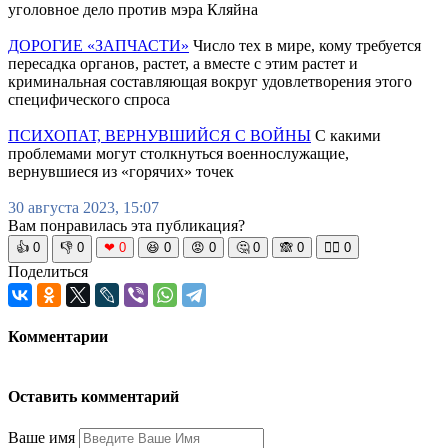
уголовное дело против мэра Кляйна
ДОРОГИЕ «ЗАПЧАСТИ»
Число тех в мире, кому требуется
пересадка органов, растет, а вместе с этим растет и
криминальная составляющая вокруг удовлетворения этого
специфического спроса
ПСИХОПАТ, ВЕРНУВШИЙСЯ С ВОЙНЫ
С какими
проблемами могут столкнуться военнослужащие,
вернувшиеся из «горячих» точек
30 августа 2023, 15:07
Вам понравилась эта публикация?
👍
0
👎
0
❤
0
😆
0
😡
0
🤔
0
🙈
0
🧘‍♀️
0
Поделиться
Комментарии
Оставить комментарий
Ваше имя