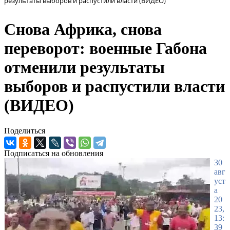
результаты выборов и распустили власти (ВИДЕО)
Снова Африка, снова
переворот: военные Габона
отменили результаты
выборов и распустили власти
(ВИДЕО)
Поделиться
Подписаться на обновления
30
авг
уст
а
20
23,
13:
39