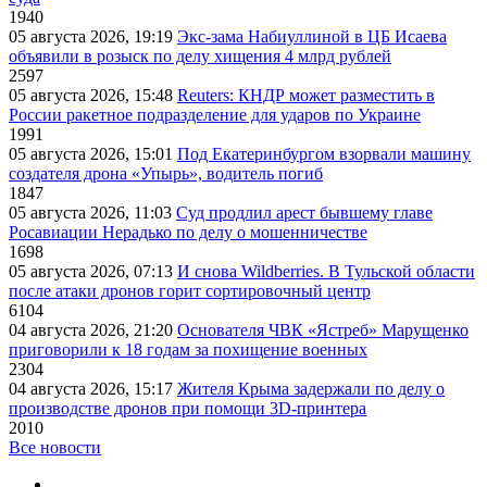
1940
05 августа 2026, 19:19
Экс-зама Набиуллиной в ЦБ Исаева
объявили в розыск по делу хищения 4 млрд рублей
2597
05 августа 2026, 15:48
Reuters: КНДР может разместить в
России ракетное подразделение для ударов по Украине
1991
05 августа 2026, 15:01
Под Екатеринбургом взорвали машину
создателя дрона «Упырь», водитель погиб
1847
05 августа 2026, 11:03
Суд продлил арест бывшему главе
Росавиации Нерадько по делу о мошенничестве
1698
05 августа 2026, 07:13
И снова Wildberries. В Тульской области
после атаки дронов горит сортировочный центр
6104
04 августа 2026, 21:20
Основателя ЧВК «Ястреб» Марущенко
приговорили к 18 годам за похищение военных
2304
04 августа 2026, 15:17
Жителя Крыма задержали по делу о
производстве дронов при помощи 3D‑принтера
2010
Все новости