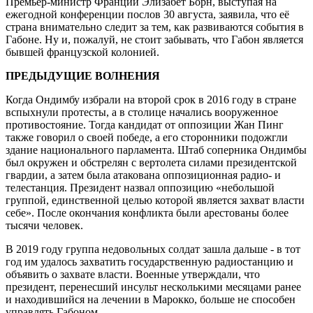
Премьер-министр Франции Элизабет Борн, выступая на
ежегодной конференции послов 30 августа, заявила, что её
страна внимательно следит за тем, как развиваются события в
Габоне. Ну и, пожалуй, не стоит забывать, что Габон является
бывшей французской колонией.
ПРЕДЫДУЩИЕ ВОЛНЕНИЯ
Когда Ондимбу избрали на второй срок в 2016 году в стране
вспыхнули протесты, а в столице начались вооруженное
противостояние. Тогда кандидат от оппозиции Жан Пинг
также говорил о своей победе, а его сторонники подожгли
здание национального парламента. Штаб соперника Ондимбы
был окружен и обстрелян с вертолета силами президентской
гвардии, а затем была атакована оппозиционная радио- и
телестанция. Президент назвал оппозицию «небольшой
группой, единственной целью которой является захват власти
себе». После окончания конфликта были арестованы более
тысячи человек.
В 2019 году группа недовольных солдат зашла дальше - в тот
год им удалось захватить государственную радиостанцию и
объявить о захвате власти. Военные утверждали, что
президент, перенесший инсульт несколькими месяцами ранее
и находившийся на лечении в Марокко, больше не способен
управлять Габоном.