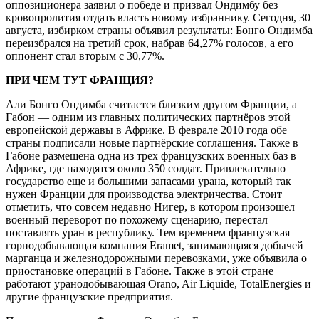
оппозиционера заявил о победе и призвал Ондимбу без
кровопролития отдать власть новому избраннику. Сегодня, 30
августа, избирком страны объявил результаты: Бонго Ондимба
переизбрался на третий срок, набрав 64,27% голосов, а его
оппонент стал вторым с 30,77%.
ПРИ ЧЕМ ТУТ ФРАНЦИЯ?
Али Бонго Ондимба считается близким другом Франции, а
Габон — одним из главных политических партнёров этой
европейской державы в Африке. В феврале 2010 года обе
страны подписали новые партнёрские соглашения. Также в
Габоне размещена одна из трех французских военных баз в
Африке, где находятся около 350 солдат. Привлекательно
государство еще и большими запасами урана, который так
нужен Франции для производства электричества. Стоит
отметить, что совсем недавно Нигер, в котором произошел
военный переворот по похожему сценарию, перестал
поставлять уран в республику. Тем временем французская
горнодобывающая компания Eramet, занимающаяся добычей
марганца и железнодорожными перевозками, уже объявила о
приостановке операций в Габоне. Также в этой стране
работают уранодобывающая Orano, Air Liquide, TotalEnergies и
другие французские предприятия.