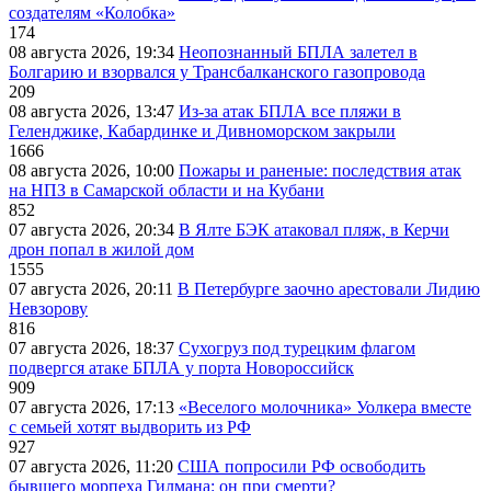
создателям «Колобка»
174
08 августа 2026, 19:34
Неопознанный БПЛА залетел в
Болгарию и взорвался у Трансбалканского газопровода
209
08 августа 2026, 13:47
Из-за атак БПЛА все пляжи в
Геленджике, Кабардинке и Дивноморском закрыли
1666
08 августа 2026, 10:00
Пожары и раненые: последствия атак
на НПЗ в Самарской области и на Кубани
852
07 августа 2026, 20:34
В Ялте БЭК атаковал пляж, в Керчи
дрон попал в жилой дом
1555
07 августа 2026, 20:11
В Петербурге заочно арестовали Лидию
Невзорову
816
07 августа 2026, 18:37
Сухогруз под турецким флагом
подвергся атаке БПЛА у порта Новороссийск
909
07 августа 2026, 17:13
«Веселого молочника» Уолкера вместе
с семьей хотят выдворить из РФ
927
07 августа 2026, 11:20
США попросили РФ освободить
бывшего морпеха Гилмана: он при смерти?