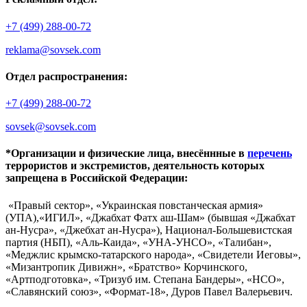
+7 (499) 288-00-72
reklama@sovsek.com
Отдел распространения:
+7 (499) 288-00-72
sovsek@sovsek.com
*Организации и физические лица, внесённные в
перечень
террористов и экстремистов, деятельность которых
запрещена в Российской Федерации:
«Правый сектор», «Украинская повстанческая армия»
(УПА),«ИГИЛ», «Джабхат Фатх аш-Шам» (бывшая «Джабхат
ан-Нусра», «Джебхат ан-Нусра»), Национал-Большевистская
партия (НБП), «Аль-Каида», «УНА-УНСО», «Талибан»,
«Меджлис крымско-татарского народа», «Свидетели Иеговы»,
«Мизантропик Дивижн», «Братство» Корчинского,
«Артподготовка», «Тризуб им. Степана Бандеры», «НСО»,
«Славянский союз», «Формат-18», Дуров Павел Валерьевич.