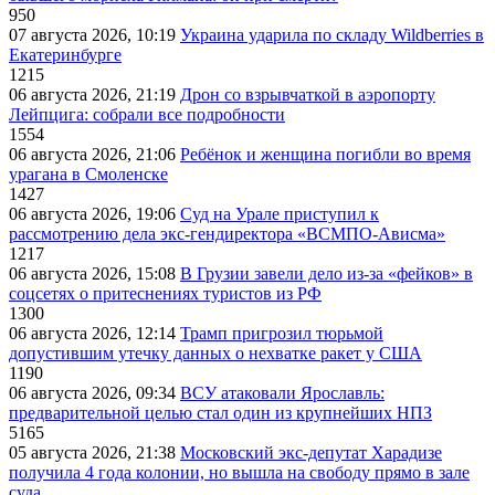
950
07 августа 2026, 10:19
Украина ударила по складу Wildberries в
Екатеринбурге
1215
06 августа 2026, 21:19
Дрон со взрывчаткой в аэропорту
Лейпцига: собрали все подробности
1554
06 августа 2026, 21:06
Ребёнок и женщина погибли во время
урагана в Смоленске
1427
06 августа 2026, 19:06
Суд на Урале приступил к
рассмотрению дела экс-гендиректора «ВСМПО-Ависма»
1217
06 августа 2026, 15:08
В Грузии завели дело из-за «фейков» в
соцсетях о притеснениях туристов из РФ
1300
06 августа 2026, 12:14
Трамп пригрозил тюрьмой
допустившим утечку данных о нехватке ракет у США
1190
06 августа 2026, 09:34
ВСУ атаковали Ярославль:
предварительной целью стал один из крупнейших НПЗ
5165
05 августа 2026, 21:38
Московский экс-депутат Харадизе
получила 4 года колонии, но вышла на свободу прямо в зале
суда