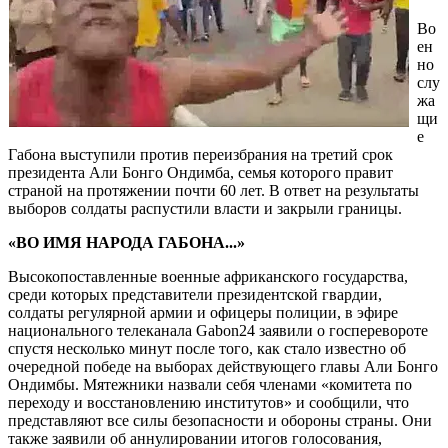
Во
ен
но
слу
жа
щи
е
Габона выступили против переизбрания на третий срок
президента Али Бонго Ондимба, семья которого правит
страной на протяжении почти 60 лет. В ответ на результаты
выборов солдаты распустили власти и закрыли границы.
«ВО ИМЯ НАРОДА ГАБОНА...»
Высокопоставленные военные африканского государства,
среди которых представители президентской гвардии,
солдаты регулярной армии и офицеры полиции, в эфире
национального телеканала Gabon24 заявили о госперевороте
спустя несколько минут после того, как стало известно об
очередной победе на выборах действующего главы Али Бонго
Ондимбы. Мятежники назвали себя членами «комитета по
переходу и восстановлению институтов» и сообщили, что
представляют все силы безопасности и обороны страны. Они
также заявили об аннулировании итогов голосования,