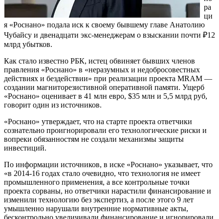
ра
ци
я «Роснано» подала иск к своему бывшему главе Анатолию
Чубайсу и двенадцати экс-менеджерам о взыскании почти ₽12
млрд убытков.
Как стало известно РБК, истец обвиняет бывших членов
правления «Роснано» в «неразумных и недобросовестных
действиях и бездействии» при реализации проекта MRAM —
создании магниторезистивной оперативной памяти. Ущерб
«Роснано» оценивает в 41 млн евро, $35 млн и 5,5 млрд руб,
говорит один из источников.
«Роснано» утверждает, что на старте проекта ответчики
сознательно проигнорировали его технологические риски и
вопреки обязанностям не создали механизмы защиты
инвестиций.
По информации источников, в иске «Роснано» указывает, что
«в 2014-16 годах стало очевидно, что технология не имеет
промышленного применения, а все контрольные точки
проекта сорваны, но ответчики нарастили финансирование и
изменили технологию без экспертиз, а после этого 9 лет
умышленно нарушали внутренние нормативные акты,
бесконтрольно увеличивали финансирование и игнорировали