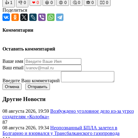
👍
1
👎
0
❤
0
😆
0
😡
0
🤔
0
🙈
0
🧘‍♀️
0
Поделиться
Комментарии
Оставить комментарий
Ваше имя
Ваш email
Введите Ваш комментарий
Отмена
Отправить
Другие Новости
08 августа 2026, 19:59
Возбуждено уголовное дело из-за угроз
создателям «Колобка»
87
08 августа 2026, 19:34
Неопознанный БПЛА залетел в
Болгарию и взорвался у Трансбалканского газопровода