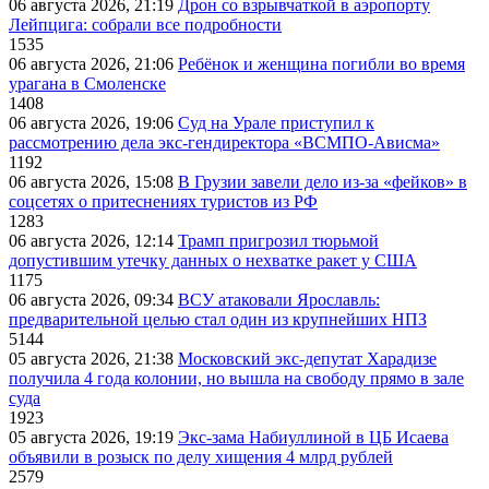
06 августа 2026, 21:19
Дрон со взрывчаткой в аэропорту
Лейпцига: собрали все подробности
1535
06 августа 2026, 21:06
Ребёнок и женщина погибли во время
урагана в Смоленске
1408
06 августа 2026, 19:06
Суд на Урале приступил к
рассмотрению дела экс-гендиректора «ВСМПО-Ависма»
1192
06 августа 2026, 15:08
В Грузии завели дело из-за «фейков» в
соцсетях о притеснениях туристов из РФ
1283
06 августа 2026, 12:14
Трамп пригрозил тюрьмой
допустившим утечку данных о нехватке ракет у США
1175
06 августа 2026, 09:34
ВСУ атаковали Ярославль:
предварительной целью стал один из крупнейших НПЗ
5144
05 августа 2026, 21:38
Московский экс-депутат Харадизе
получила 4 года колонии, но вышла на свободу прямо в зале
суда
1923
05 августа 2026, 19:19
Экс-зама Набиуллиной в ЦБ Исаева
объявили в розыск по делу хищения 4 млрд рублей
2579