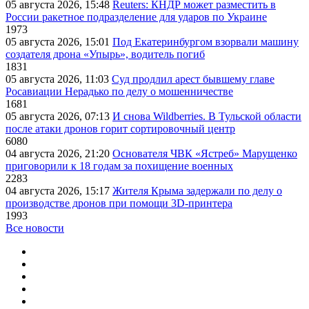
05 августа 2026, 15:48
Reuters: КНДР может разместить в
России ракетное подразделение для ударов по Украине
1973
05 августа 2026, 15:01
Под Екатеринбургом взорвали машину
создателя дрона «Упырь», водитель погиб
1831
05 августа 2026, 11:03
Суд продлил арест бывшему главе
Росавиации Нерадько по делу о мошенничестве
1681
05 августа 2026, 07:13
И снова Wildberries. В Тульской области
после атаки дронов горит сортировочный центр
6080
04 августа 2026, 21:20
Основателя ЧВК «Ястреб» Марущенко
приговорили к 18 годам за похищение военных
2283
04 августа 2026, 15:17
Жителя Крыма задержали по делу о
производстве дронов при помощи 3D‑принтера
1993
Все новости