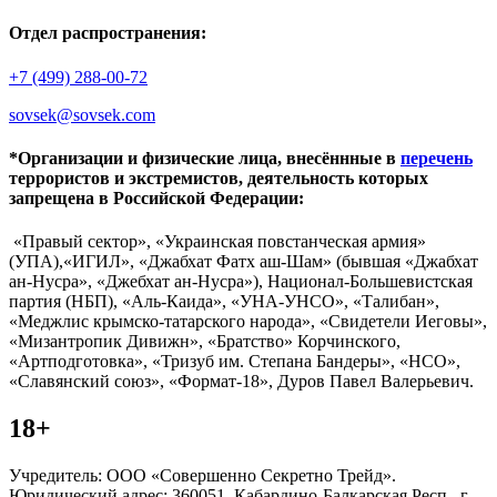
Отдел распространения:
+7 (499) 288-00-72
sovsek@sovsek.com
*Организации и физические лица, внесённные в
перечень
террористов и экстремистов, деятельность которых
запрещена в Российской Федерации:
«Правый сектор», «Украинская повстанческая армия»
(УПА),«ИГИЛ», «Джабхат Фатх аш-Шам» (бывшая «Джабхат
ан-Нусра», «Джебхат ан-Нусра»), Национал-Большевистская
партия (НБП), «Аль-Каида», «УНА-УНСО», «Талибан»,
«Меджлис крымско-татарского народа», «Свидетели Иеговы»,
«Мизантропик Дивижн», «Братство» Корчинского,
«Артподготовка», «Тризуб им. Степана Бандеры», «НСО»,
«Славянский союз», «Формат-18», Дуров Павел Валерьевич.
18+
Учредитель: ООО «Совершенно Секретно Трейд».
Юридический адрес: 360051, Кабардино-Балкарская Респ., г.