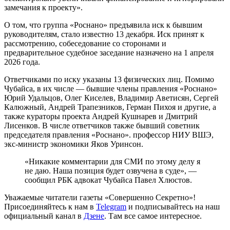
замечания к проекту».
О том, что группа «Роснано» предъявила иск к бывшим
руководителям, стало известно 13 декабря. Иск принят к
рассмотрению, собеседование со сторонами и
предварительное судебное заседание назначено на 1 апреля
2026 года.
Ответчиками по иску указаны 13 физических лиц. Помимо
Чубайса, в их числе — бывшие члены правления «Роснано»
Юрий Удальцов, Олег Киселев, Владимир Аветисян, Сергей
Калюжный, Андрей Трапезников, Герман Пихоя и другие, а
также кураторы проекта Андрей Кушнарев и Дмитрий
Лисенков. В числе ответчиков также бывший советник
председателя правления «Роснано». профессор НИУ ВШЭ,
экс-министр экономики Яков Уринсон.
«Никакие комментарии для СМИ по этому делу я
не даю. Наша позиция будет озвучена в суде», —
сообщил РБК адвокат Чубайса Павел Хлюстов.
Уважаемые читатели газеты «Совершенно Секретно»!
Присоединяйтесь к нам в
Telegram
и подписывайтесь на наш
официальный канал в
Дзене
. Там все самое интересное.