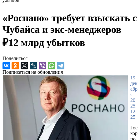
убытков
«Роснано» требует взыскать с
Чубайса и экс-менеджеров
₽12 млрд убытков
Поделиться
Подписаться на обновления
19
дек
абр
я
20
25,
12:
25
Гос
кор
по