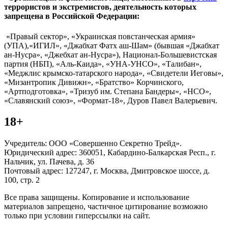
террористов и экстремистов, деятельность которых
запрещена в Российской Федерации:
«Правый сектор», «Украинская повстанческая армия»
(УПА),«ИГИЛ», «Джабхат Фатх аш-Шам» (бывшая «Джабхат
ан-Нусра», «Джебхат ан-Нусра»), Национал-Большевистская
партия (НБП), «Аль-Каида», «УНА-УНСО», «Талибан»,
«Меджлис крымско-татарского народа», «Свидетели Иеговы»,
«Мизантропик Дивижн», «Братство» Корчинского,
«Артподготовка», «Тризуб им. Степана Бандеры», «НСО»,
«Славянский союз», «Формат-18», Дуров Павел Валерьевич.
18+
Учредитель: ООО «Совершенно Секретно Трейд».
Юридический адрес: 360051, Кабардино-Балкарская Респ., г.
Нальчик, ул. Пачева, д. 36
Почтовый адрес: 127247, г. Москва, Дмитровское шоссе, д.
100, стр. 2
Все права защищены. Копирование и использование
материалов запрещено, частичное цитирование возможно
только при условии гиперссылки на сайт.