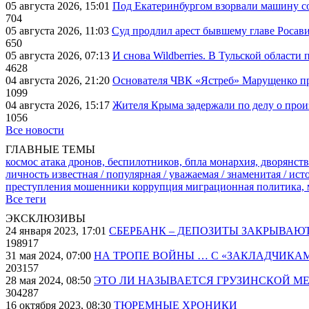
05 августа 2026, 15:01
Под Екатеринбургом взорвали машину со
704
05 августа 2026, 11:03
Суд продлил арест бывшему главе Росав
650
05 августа 2026, 07:13
И снова Wildberries. В Тульской области
4628
04 августа 2026, 21:20
Основателя ЧВК «Ястреб» Марущенко пр
1099
04 августа 2026, 15:17
Жителя Крыма задержали по делу о про
1056
Все новости
ГЛАВНЫЕ ТЕМЫ
космос
атака дронов, беспилотников, бпла
монархия, дворянств
личность известная / популярная / уважаемая / знаменитая / ис
преступления
мошенники
коррупция
миграционная политика,
Все теги
ЭКСКЛЮЗИВЫ
24 января 2023, 17:01
СБЕРБАНК – ДЕПОЗИТЫ ЗАКРЫВАЮ
198917
31 мая 2024, 07:00
НА ТРОПЕ ВОЙНЫ … С «ЗАКЛАДЧИКА
203157
28 мая 2024, 08:50
ЭТО ЛИ НАЗЫВАЕТСЯ ГРУЗИНСКОЙ М
304287
16 октября 2023, 08:30
ТЮРЕМНЫЕ ХРОНИКИ