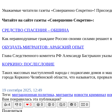
Уважаемые читатели газеты «Совершенно Секретно»! Присоед
Читайте на сайте газеты «Совершенно Секретно»:
СРЕДСТВО СПАСЕНИЯ – ОБЩИНА
Как неравнодушные граждане России своими силами решают в
ОБУЗДАТЬ МИГРАНТОВ: АРАБСКИЙ ОПЫТ
Глава Следственного комитета РФ Александр Бастрыкин указы
КОРКИНО: ПОСЛЕСЛОВИЕ
Таких массовых выступлений народа с поджогами домов и маши
города Коркино Челябинской области, что называется, прорва
19 сентября 2025, 12:49
Теги:
миграционная политика, мигранты
новости криминал
но
Вам понравилась эта публикация?
👍
4
👎
0
❤
0
😆
0
😡
0
🤔
0
🙈
0
🧘‍♀️
0
Поделиться