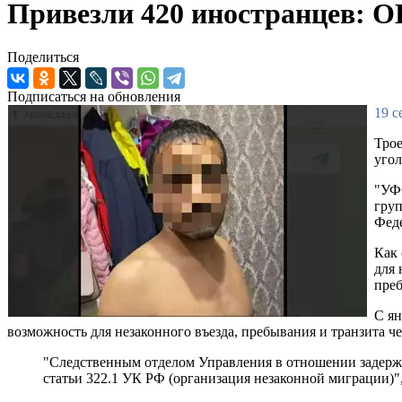
Привезли 420 иностранцев: О
Поделиться
Подписаться на обновления
19 с
Трое
угол
"УФС
груп
Феде
Как 
для 
пре
С ян
возможность для незаконного въезда, пребывания и транзита ч
"Следственным отделом Управления в отношении задержа
статьи 322.1 УК РФ (организация незаконной миграции)"