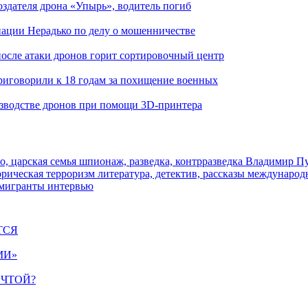
здателя дрона «Упырь», водитель погиб
иации Нерадько по делу о мошенничестве
 после атаки дронов горит сортировочный центр
иговорили к 18 годам за похищение военных
изводстве дронов при помощи 3D‑принтера
о, царская семья
шпионаж, разведка, контрразведка
Владимир П
торическая
терроризм
литература, детектив, рассказы
международ
 мигранты
интервью
ТСЯ
МИ»
ЕЧТОЙ?