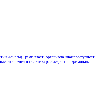
утин
Дональд Трамп
власть
организованная преступность
ные отношения и политика
расследования
криминал,