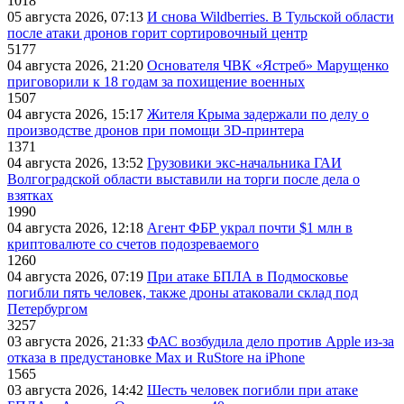
1018
05 августа 2026, 07:13
И снова Wildberries. В Тульской области
после атаки дронов горит сортировочный центр
5177
04 августа 2026, 21:20
Основателя ЧВК «Ястреб» Марущенко
приговорили к 18 годам за похищение военных
1507
04 августа 2026, 15:17
Жителя Крыма задержали по делу о
производстве дронов при помощи 3D‑принтера
1371
04 августа 2026, 13:52
Грузовики экс-начальника ГАИ
Волгоградской области выставили на торги после дела о
взятках
1990
04 августа 2026, 12:18
Агент ФБР украл почти $1 млн в
криптовалюте со счетов подозреваемого
1260
04 августа 2026, 07:19
При атаке БПЛА в Подмосковье
погибли пять человек, также дроны атаковали склад под
Петербургом
3257
03 августа 2026, 21:33
ФАС возбудила дело против Apple из-за
отказа в предустановке Max и RuStore на iPhone
1565
03 августа 2026, 14:42
Шесть человек погибли при атаке