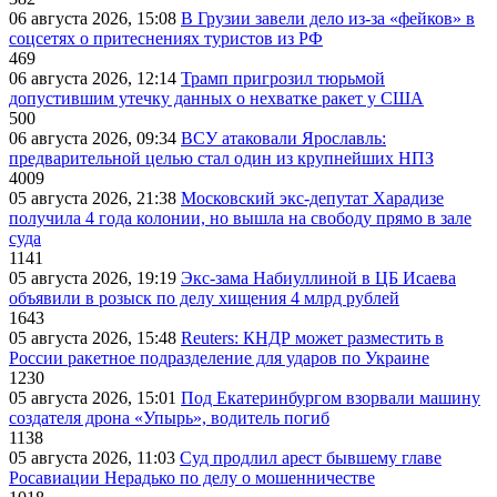
06 августа 2026, 15:08
В Грузии завели дело из-за «фейков» в
соцсетях о притеснениях туристов из РФ
469
06 августа 2026, 12:14
Трамп пригрозил тюрьмой
допустившим утечку данных о нехватке ракет у США
500
06 августа 2026, 09:34
ВСУ атаковали Ярославль:
предварительной целью стал один из крупнейших НПЗ
4009
05 августа 2026, 21:38
Московский экс-депутат Харадизе
получила 4 года колонии, но вышла на свободу прямо в зале
суда
1141
05 августа 2026, 19:19
Экс-зама Набиуллиной в ЦБ Исаева
объявили в розыск по делу хищения 4 млрд рублей
1643
05 августа 2026, 15:48
Reuters: КНДР может разместить в
России ракетное подразделение для ударов по Украине
1230
05 августа 2026, 15:01
Под Екатеринбургом взорвали машину
создателя дрона «Упырь», водитель погиб
1138
05 августа 2026, 11:03
Суд продлил арест бывшему главе
Росавиации Нерадько по делу о мошенничестве