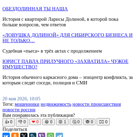
ОБЕЗДОЛИННАЯ ТЫ НАША
История с квартирой Ларисы Долиной, в которой пока
больше вопросов, чем ответов
«ЛОВУШКА ДОЛИНОЙ» ДЛЯ СИБИРСКОГО БИЗНЕСА И
НЕ ТОЛЬКО…
Судебная «пьеса» в трёх актах с продолжением
ЮРИСТ ПАВЛА ПРИЛУЧНОГО «ЗАХВАТИЛА» ЧУЖОЕ
ИМУЩЕСТВО?
История обычного каркасного дома – эпицентр конфликта, за
которым следят соседи, полиция и СМИ
20 мая 2026, 10:05
Теги:
мошенники
недвижимость
новости происшествия
новости россии
Вам понравилась эта публикация?
👍
0
👎
0
❤
0
😆
0
😡
1
🤔
0
🙈
0
🧘‍♀️
0
Поделиться