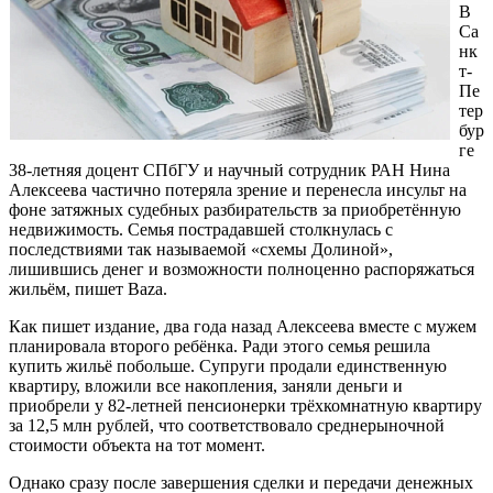
В
Са
нк
т-
Пе
тер
бур
ге
38-летняя доцент СПбГУ и научный сотрудник РАН Нина
Алексеева частично потеряла зрение и перенесла инсульт на
фоне затяжных судебных разбирательств за приобретённую
недвижимость. Семья пострадавшей столкнулась с
последствиями так называемой «схемы Долиной»,
лишившись денег и возможности полноценно распоряжаться
жильём, пишет Baza.
Как пишет издание, два года назад Алексеева вместе с мужем
планировала второго ребёнка. Ради этого семья решила
купить жильё побольше. Супруги продали единственную
квартиру, вложили все накопления, заняли деньги и
приобрели у 82-летней пенсионерки трёхкомнатную квартиру
за 12,5 млн рублей, что соответствовало среднерыночной
стоимости объекта на тот момент.
Однако сразу после завершения сделки и передачи денежных