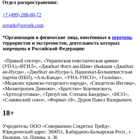
Отдел распространения:
+7 (499) 288-00-72
sovsek@sovsek.com
*Организации и физические лица, внесённные в
перечень
террористов и экстремистов, деятельность которых
запрещена в Российской Федерации:
«Правый сектор», «Украинская повстанческая армия»
(УПА),«ИГИЛ», «Джабхат Фатх аш-Шам» (бывшая «Джабхат
ан-Нусра», «Джебхат ан-Нусра»), Национал-Большевистская
партия (НБП), «Аль-Каида», «УНА-УНСО», «Талибан»,
«Меджлис крымско-татарского народа», «Свидетели Иеговы»,
«Мизантропик Дивижн», «Братство» Корчинского,
«Артподготовка», «Тризуб им. Степана Бандеры», «НСО»,
«Славянский союз», «Формат-18», Дуров Павел Валерьевич.
18+
Учредитель: ООО «Совершенно Секретно Трейд».
Юридический адрес: 360051, Кабардино-Балкарская Респ., г.
Нальчик, ул. Пачева, д. 36