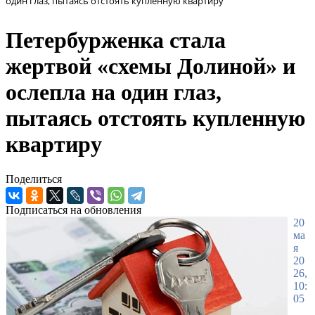
один глаз, пытаясь отстоять купленную квартиру
Петербурженка стала
жертвой «схемы Долиной» и
ослепла на один глаз,
пытаясь отстоять купленную
квартиру
Поделиться
Подписаться на обновления
20
ма
я
20
26,
10:
05