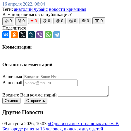
16 апреля 2022, 06:04
Теги:
анатолий чубайс
новости криминал
Вам понравилась эта публикация?
👍
0
👎
0
❤
0
😆
0
😡
0
🤔
0
🙈
0
🧘‍♀️
0
Поделиться
Комментарии
Оставить комментарий
Ваше имя
Ваш email
Введите Ваш комментарий
Отмена
Отправить
Другие Новости
09 августа 2026, 10:03
«Одна из самых страшных атак». В
Белгороде ранены 13 человек, включая двух детей