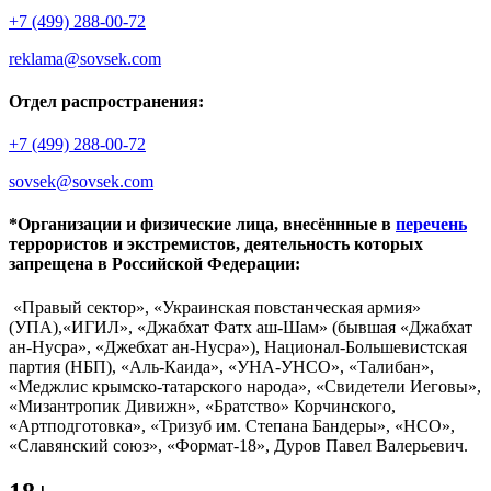
+7 (499) 288-00-72
reklama@sovsek.com
Отдел распространения:
+7 (499) 288-00-72
sovsek@sovsek.com
*Организации и физические лица, внесённные в
перечень
террористов и экстремистов, деятельность которых
запрещена в Российской Федерации:
«Правый сектор», «Украинская повстанческая армия»
(УПА),«ИГИЛ», «Джабхат Фатх аш-Шам» (бывшая «Джабхат
ан-Нусра», «Джебхат ан-Нусра»), Национал-Большевистская
партия (НБП), «Аль-Каида», «УНА-УНСО», «Талибан»,
«Меджлис крымско-татарского народа», «Свидетели Иеговы»,
«Мизантропик Дивижн», «Братство» Корчинского,
«Артподготовка», «Тризуб им. Степана Бандеры», «НСО»,
«Славянский союз», «Формат-18», Дуров Павел Валерьевич.