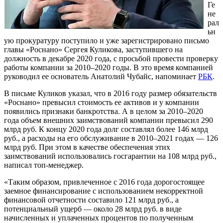
Ге
не
рал
ьн
ую прокуратуру поступило и уже зарегистрировано письмо
главы «Роснано» Сергея Куликова, заступившего на
должность в декабре 2020 года, с просьбой провести проверку
работы компании за 2010–2020 годы. В это время компанией
руководил ее основатель Анатолий Чубайс, напоминает
РБК
.
В письме Куликов указал, что в 2016 году размер обязательств
«Роснано» превысил стоимость ее активов и у компании
появились признаки банкротства. А в целом за 2010–2020
года объем внешних заимствований компании превысил 290
млрд руб. К концу 2020 года долг составлял более 146 млрд
руб., а расходы на его обслуживание в 2010–2021 годах — 126
млрд руб. При этом в качестве обеспечения этих
заимствований использовались госгарантии на 108 млрд руб.,
написал топ-менеджер.
«Таким образом, привлеченное с 2016 года дорогостоящее
заемное финансирование с использованием некорректной
финансовой отчетности составило 121 млрд руб., а
потенциальный ущерб — около 28 млрд руб. в виде
начисленных и уплаченных процентов по полученным