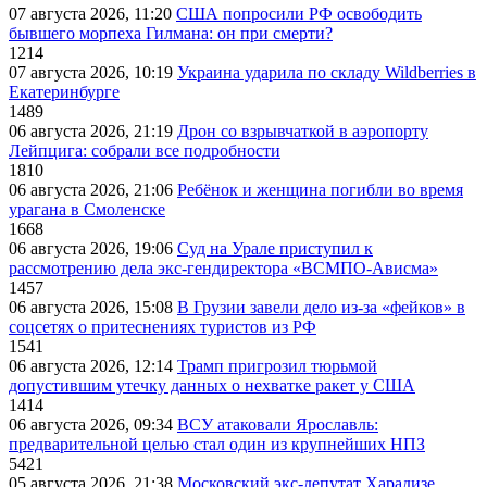
07 августа 2026, 11:20
США попросили РФ освободить
бывшего морпеха Гилмана: он при смерти?
1214
07 августа 2026, 10:19
Украина ударила по складу Wildberries в
Екатеринбурге
1489
06 августа 2026, 21:19
Дрон со взрывчаткой в аэропорту
Лейпцига: собрали все подробности
1810
06 августа 2026, 21:06
Ребёнок и женщина погибли во время
урагана в Смоленске
1668
06 августа 2026, 19:06
Суд на Урале приступил к
рассмотрению дела экс-гендиректора «ВСМПО-Ависма»
1457
06 августа 2026, 15:08
В Грузии завели дело из-за «фейков» в
соцсетях о притеснениях туристов из РФ
1541
06 августа 2026, 12:14
Трамп пригрозил тюрьмой
допустившим утечку данных о нехватке ракет у США
1414
06 августа 2026, 09:34
ВСУ атаковали Ярославль:
предварительной целью стал один из крупнейших НПЗ
5421
05 августа 2026, 21:38
Московский экс-депутат Харадизе