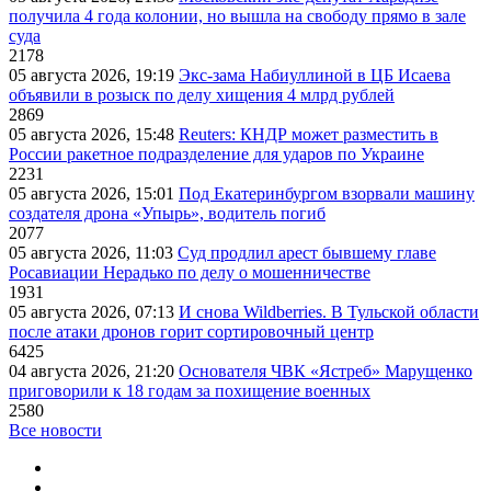
получила 4 года колонии, но вышла на свободу прямо в зале
суда
2178
05 августа 2026, 19:19
Экс-зама Набиуллиной в ЦБ Исаева
объявили в розыск по делу хищения 4 млрд рублей
2869
05 августа 2026, 15:48
Reuters: КНДР может разместить в
России ракетное подразделение для ударов по Украине
2231
05 августа 2026, 15:01
Под Екатеринбургом взорвали машину
создателя дрона «Упырь», водитель погиб
2077
05 августа 2026, 11:03
Суд продлил арест бывшему главе
Росавиации Нерадько по делу о мошенничестве
1931
05 августа 2026, 07:13
И снова Wildberries. В Тульской области
после атаки дронов горит сортировочный центр
6425
04 августа 2026, 21:20
Основателя ЧВК «Ястреб» Марущенко
приговорили к 18 годам за похищение военных
2580
Все новости