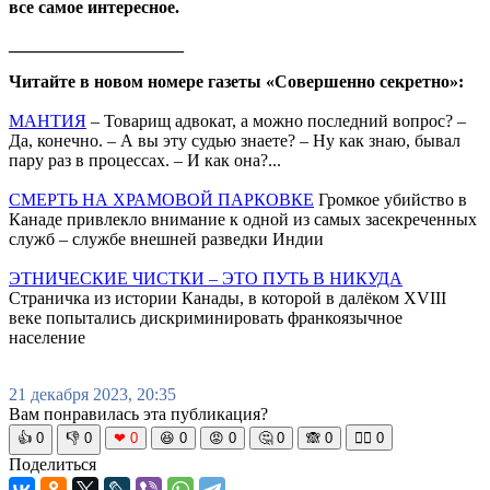
все самое интересное.
____________________
Читайте в новом номере газеты «Совершенно секретно»:
МАНТИЯ
– Товарищ адвокат, а можно последний вопрос? –
Да, конечно. – А вы эту судью знаете? – Ну как знаю, бывал
пару раз в процессах. – И как она?...
СМЕРТЬ НА ХРАМОВОЙ ПАРКОВКЕ
Громкое убийство в
Канаде привлекло внимание к одной из самых засекреченных
служб – службе внешней разведки Индии
ЭТНИЧЕСКИЕ ЧИСТКИ – ЭТО ПУТЬ В НИКУДА
Страничка из истории Канады, в которой в далёком XVIII
веке попытались дискриминировать франкоязычное
население
21 декабря 2023, 20:35
Вам понравилась эта публикация?
👍
0
👎
0
❤
0
😆
0
😡
0
🤔
0
🙈
0
🧘‍♀️
0
Поделиться