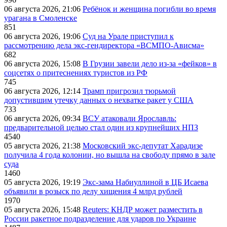
06 августа 2026, 21:06
Ребёнок и женщина погибли во время
урагана в Смоленске
851
06 августа 2026, 19:06
Суд на Урале приступил к
рассмотрению дела экс-гендиректора «ВСМПО-Ависма»
682
06 августа 2026, 15:08
В Грузии завели дело из-за «фейков» в
соцсетях о притеснениях туристов из РФ
745
06 августа 2026, 12:14
Трамп пригрозил тюрьмой
допустившим утечку данных о нехватке ракет у США
733
06 августа 2026, 09:34
ВСУ атаковали Ярославль:
предварительной целью стал один из крупнейших НПЗ
4540
05 августа 2026, 21:38
Московский экс-депутат Харадизе
получила 4 года колонии, но вышла на свободу прямо в зале
суда
1460
05 августа 2026, 19:19
Экс-зама Набиуллиной в ЦБ Исаева
объявили в розыск по делу хищения 4 млрд рублей
1970
05 августа 2026, 15:48
Reuters: КНДР может разместить в
России ракетное подразделение для ударов по Украине