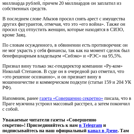
миллиарда рублей, причем 20 миллиардов он заплатил из
собственных средств.
В последнем слове Абызов просил снять арест с имущества
других фигурантов, отмечая, что это «его война». Также он
просил суд отпустить женщин, которые находятся в СИЗО,
кроме Заяц.
По словам осужденного, в обвинении есть противоречия: он
не мог украсть у себя финансы, так как на момент сделок был
бенефициарным владельцем «Сибэко» и «РЭС» на 95,5%.
Признал вину только экс-гендиректор компании «Ру-ком»
Николай Степанов. В суде он в очередной раз отметил, что
«это решение осознанно», и он признает вину в
мошенничестве и коммерческом подкупе (статьи 159 и 204 УК
РФ).
Напомним, ранее
газета «Совершенно секретно»
писала, что в
Праге мужчина устроил массовый расстрел, а затем покончил
с собой.
Уважаемые читатели газеты «Совершенно
секретно»! Присоединяйтесь к нам
в Telegram
и
подписывайтесь на наш официальный
канал в Дзене
. Там