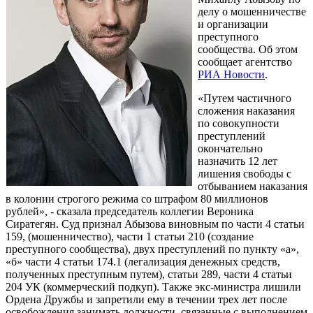
делу о мошенничестве
и организации
преступного
сообщества. Об этом
сообщает агентство
РИА Новости
.
«Путем частичного
сложения наказания
по совокупности
преступлений
окончательно
назначить 12 лет
лишения свободы с
отбыванием наказания
в колонии строгого режима со штрафом 80 миллионов
рублей», - сказала председатель коллегии Вероника
Сиратегян. Суд признал Абызова виновным по части 4 статьи
159, (мошенничество), части 1 статьи 210 (создание
преступного сообщества), двух преступлений по пункту «а»,
«б» части 4 статьи 174.1 (легализация денежных средств,
полученных преступным путем), статьи 289, части 4 статьи
204 УК (коммерческий подкуп). Также экс-министра лишили
Ордена Дружбы и запретили ему в течении трех лет после
освобождения занимать должности, связанные с выполнением