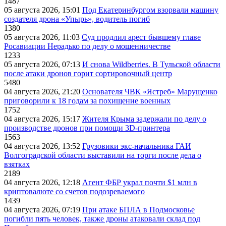
1487
05 августа 2026, 15:01
Под Екатеринбургом взорвали машину
создателя дрона «Упырь», водитель погиб
1380
05 августа 2026, 11:03
Суд продлил арест бывшему главе
Росавиации Нерадько по делу о мошенничестве
1233
05 августа 2026, 07:13
И снова Wildberries. В Тульской области
после атаки дронов горит сортировочный центр
5480
04 августа 2026, 21:20
Основателя ЧВК «Ястреб» Марущенко
приговорили к 18 годам за похищение военных
1752
04 августа 2026, 15:17
Жителя Крыма задержали по делу о
производстве дронов при помощи 3D‑принтера
1563
04 августа 2026, 13:52
Грузовики экс-начальника ГАИ
Волгоградской области выставили на торги после дела о
взятках
2189
04 августа 2026, 12:18
Агент ФБР украл почти $1 млн в
криптовалюте со счетов подозреваемого
1439
04 августа 2026, 07:19
При атаке БПЛА в Подмосковье
погибли пять человек, также дроны атаковали склад под