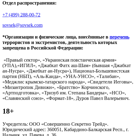
Отдел распространения:
+7 (499) 288-00-72
sovsek@sovsek.com
*Организации и физические лица, внесённные в
перечень
террористов и экстремистов, деятельность которых
запрещена в Российской Федерации:
«Правый сектор», «Украинская повстанческая армия»
(УПА),«ИГИЛ», «Джабхат Фатх аш-Шам» (бывшая «Джабхат
ан-Нусра», «Джебхат ан-Нусра»), Национал-Большевистская
партия (НБП), «Аль-Каида», «УНА-УНСО», «Талибан»,
«Меджлис крымско-татарского народа», «Свидетели Иеговы»,
«Мизантропик Дивижн», «Братство» Корчинского,
«Артподготовка», «Тризуб им. Степана Бандеры», «НСО»,
«Славянский союз», «Формат-18», Дуров Павел Валерьевич.
18+
Учредитель: ООО «Совершенно Секретно Трейд».
Юридический адрес: 360051, Кабардино-Балкарская Респ., г.
Нальчик, ул. Пачева, д. 36