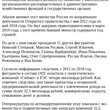
организационно-распорядительных и административно-
хозяйственных функций в государственных органах.
Абызов занимал пост министра России по координации
деятельности Открытого правительства с мая 2012 года по
май 2018 года. Он был задержан правоохранителями в марте
2019 года, с того времени бывший министр содержался под
стражей.
По делу с ним также проходили 11 других фигурантов:
Николай Степанов, Максим Русаков, Сергей Ильичев,
Александр Пелипасов, Галина Фрайденберг, Инна Пикалова,
Екатерина Заяц, Олег Серебренников, Руслан Власов, Оксана
Роженкова и Яна Балан.
Согласно информации следствия, с 2012 по 2018 год
фигуранты в составе ОПГ похитили у энергетических
компаний «Сибэко» и РЭС четыре миллиарда рублей. Как
отмечает следствие, они также причастны к незаконной
предпринимательской деятельности с извлечением дохода на
сумму более 32,5 миллиарда рублей, коммерческому подкупу,
отмыванию денег и активов.
Генпрокуратура по антикоррупционному иску изыскала с экс-
министра и подконтрольных ему кипрских компаний 32,5