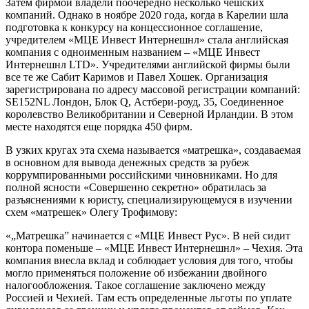
Затем фирмой владели поочередно несколько чешских
компаний. Однако в ноябре 2020 года, когда в Карелии шла
подготовка к конкурсу на концессионное соглашение,
учредителем «МЦЕ Инвест Интернешнл» стала английская
компания с одноименным названием – «МЦЕ Инвест
Интернешнл LTD». Учредителями английской фирмы были
все те же Сабит Каримов и Павел Хошек. Организация
зарегистрирована по адресу массовой регистрации компаний:
SE152NL Лондон, Блок Q, Астбери-роуд, 35, Соединенное
королевство Великобритании и Северной Ирландии. В этом
месте находятся еще порядка 450 фирм.
В узких кругах эта схема называется «матрешка», создаваемая
в основном для вывода денежных средств за рубеж
коррумпированными российскими чиновниками. Но для
полной ясности «Совершенно секретно» обратилась за
разъяснениями к юристу, специализирующемуся в изучении
схем «матрешек» Олегу Трофимову:
«„Матрешка” начинается с «МЦЕ Инвест Рус». В ней сидит
контора поменьше – «МЦЕ Инвест Интернешнл» – Чехия. Эта
компания внесла вклад и соблюдает условия для того, чтобы
могло применяться положение об избежании двойного
налогообложения. Такое соглашение заключено между
Россией и Чехией. Там есть определенные льготы по уплате