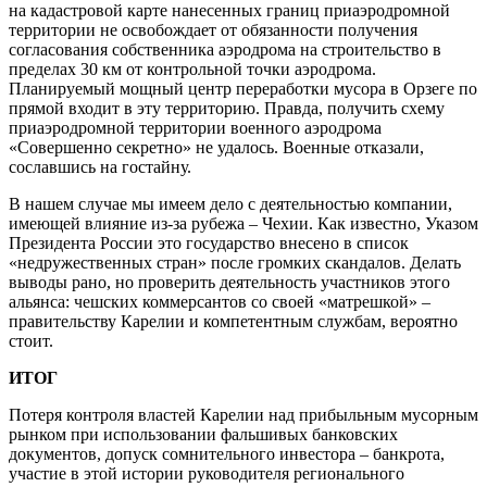
на кадастровой карте нанесенных границ приаэродромной
территории не освобождает от обязанности получения
согласования собственника аэродрома на строительство в
пределах 30 км от контрольной точки аэродрома.
Планируемый мощный центр переработки мусора в Орзеге по
прямой входит в эту территорию. Правда, получить схему
приаэродромной территории военного аэродрома
«Совершенно секретно» не удалось. Военные отказали,
сославшись на гостайну.
В нашем случае мы имеем дело с деятельностью компании,
имеющей влияние из-за рубежа – Чехии. Как известно, Указом
Президента России это государство внесено в список
«недружественных стран» после громких скандалов. Делать
выводы рано, но проверить деятельность участников этого
альянса: чешских коммерсантов со своей «матрешкой» –
правительству Карелии и компетентным службам, вероятно
стоит.
ИТОГ
Потеря контроля властей Карелии над прибыльным мусорным
рынком при использовании фальшивых банковских
документов, допуск сомнительного инвестора – банкрота,
участие в этой истории руководителя регионального