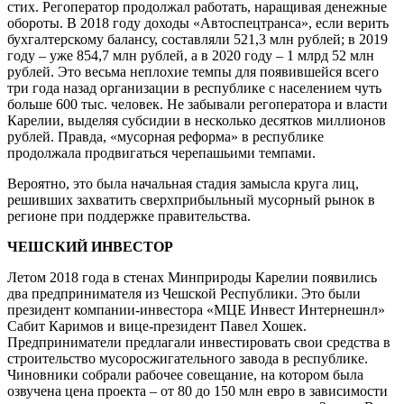
стих. Регоператор продолжал работать, наращивая денежные
обороты. В 2018 году доходы «Автоспецтранса», если верить
бухгалтерскому балансу, составляли 521,3 млн рублей; в 2019
году – уже 854,7 млн рублей, а в 2020 году – 1 млрд 52 млн
рублей. Это весьма неплохие темпы для появившейся всего
три года назад организации в республике с населением чуть
больше 600 тыс. человек. Не забывали регоператора и власти
Карелии, выделяя субсидии в несколько десятков миллионов
рублей. Правда, «мусорная реформа» в республике
продолжала продвигаться черепашьими темпами.
Вероятно, это была начальная стадия замысла круга лиц,
решивших захватить сверхприбыльный мусорный рынок в
регионе при поддержке правительства.
ЧЕШСКИЙ ИНВЕСТОР
Летом 2018 года в стенах Минприроды Карелии появились
два предпринимателя из Чешской Республики. Это были
президент компании-инвестора «МЦЕ Инвест Интернешнл»
Сабит Каримов и вице-президент Павел Хошек.
Предприниматели предлагали инвестировать свои средства в
строительство мусоросжигательного завода в республике.
Чиновники собрали рабочее совещание, на котором была
озвучена цена проекта – от 80 до 150 млн евро в зависимости