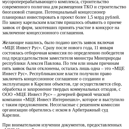
мусороперерабатывающего комплекса, строительство
современного полигона для размещения ТКО и строительство
биогазовой станции. Потенциальный концессионер
планировал инвестировать в проект более 1,5 млрд рублей.
По закону карельским властям пришлось объявить о приеме
заявок от фирм, захотевших принять участие в конкурсе на
заключение концессионного соглашения.
Желающие нашлись, было подано шесть заявок включая
«МЦЕ Инвест Рус». Сразу после нового года, 11 января
состоялась отборочная комиссия по определению победителя
под председательством заместителя министра Минприроды
республики Алексея Павлова. По тем или иным причинам
пять заявок были отклонены, осталась лишь одна – это «МЦЕ
Инвест Рус». Республиканские власти получили право
заключить концессионное соглашение о создании и
эксплуатации в Карелии объектов, где осуществляется сбор,
обработка и захоронение твердых коммунальных отходов, с
ООО «МЦЕ Инвест Рус» – дочерней фирмой чешской
компании «МЦЕ Инвест Интернешнл», которое и выступило
с таким предложением. Несогласные с решением комиссии
организации обратились с иском в Арбитражный суд
Карелии.
При внимательном изучении документов, предоставленных