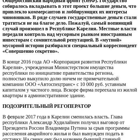
Общероссийский народный фронт (ОНФ). Государство
собиралось вкладывать в этот проект большие деньги, что
привлекло коммерсантов и лоббирующих их интересы
чиновников. В ряде случаев государственные деньги стали
тратиться не на благое дело. Пожалуй, самый вопиющий
случай произошел в Республике Карелия. Местные власти
передали контроль над мусорным рынком иностранным
инвесторам с сомнительной репутацией. В «мутной»
мусорной истории разбирался специальный корреспондент
«Совершенно секретно».
В конце 2016 года АО «Корпорация развития Республики
Карелия», учрежденная Министерством имущества
республики по инициативе правительства региона,
полностью выкупило долю ничем не примечательной
компании ООО «Автоспецтранс» с 10 000 руб. уставным
капиталом у частного лица. Вскоре фирма переехала из жилой
квартиры в административное здание.
ПОДОЗРИТЕЛЬНЫЙ РЕГОПЕРАТОР
В феврале 2017 года в Карелии сменилась власть. Глава
республики Александр Худилайнен получил выговор от
Президента России Владимира Путина за срыв программы
расселения аварийного жилья и был вынужден подать в
отставку. На смену ему был назначен бывший главный