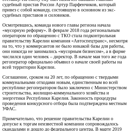
судебный пристав России Артур Парфенчиков, который
привез с собой команду, состоявшую в основном из экс-
судебных приставов и силовиков.
Осмотревшись, команда нового главы региона начала
«мусорную реформу». В феврале 2018 года региональным
оператором по обращению с ТКО стала подконтрольная
правительству Карелии компания «Автоспецтранс», несмотря
на то, что у коммерсантов не было никакой базы для работы,
они никогда не занимались «мусорным бизнесом», а в фирме
числился один человек – директор. В начале мая того же года
регоператор официально объявил о начале своей работы на
всей территории Карелии.
Соглашение, сроком на 20 лет, по обращению с твердыми
коммунальными отходами новым, единственным во всей
республике регоператором было заключено с Министерством
строительства, жилищно-коммунального хозяйства и
энергетики Республики Карелия. Законность процедуры
проведения конкурсного отбора была подтверждена местным
УФАС.
Примечательно, что решение правительства Карелии о
допуске к торгам неизвестной компании сопровождалось
скандалами и дошло до федерального центра. В марте 2019