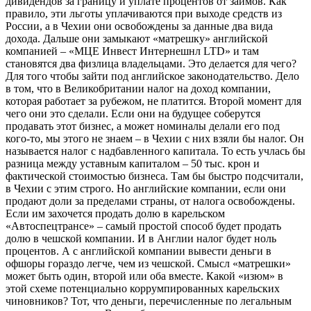
дивидендов за границу и уплате процентов от займов. Как
правило, эти льготы уплачиваются при выходе средств из
России, а в Чехии они освобождены за данные два вида
дохода. Дальше они замыкают «матрешку» английской
компанией – «МЦЕ Инвест Интернешнл LTD» и там
становятся два физлица владельцами. Это делается для чего?
Для того чтобы зайти под английское законодательство. Дело
в том, что в Великобритании налог на доход компании,
которая работает за рубежом, не платится. Второй момент для
чего они это сделали. Если они на будущее соберутся
продавать этот бизнес, а может номиналы делали его под
кого-то, мы этого не знаем – в Чехии с них взяли бы налог. Он
называется налог с надбавленного капитала. То есть учлась бы
разница между уставным капиталом – 50 тыс. крон и
фактической стоимостью бизнеса. Там бы быстро подсчитали,
в Чехии с этим строго. Но английские компании, если они
продают доли за пределами страны, от налога освобождены.
Если им захочется продать долю в карельском
«Автоспецтрансе» – самый простой способ будет продать
долю в чешской компании. И в Англии налог будет ноль
процентов. А с английской компании вывести деньги в
офшоры гораздо легче, чем из чешской. Смысл «матрешки»
может быть один, второй или оба вместе. Какой «изюм» в
этой схеме потенциально коррумпированных карельских
чиновников? Тот, что деньги, перечисленные по легальным