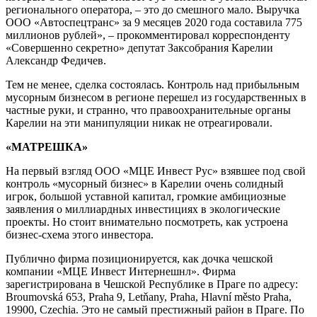
регионального оператора, – это до смешного мало. Выручка
ООО «Автоспецтранс» за 9 месяцев 2020 года составила 775
миллионов рублей», – прокомментировал корреспонденту
«Совершенно секретно» депутат Заксобрания Карелии
Александр Федичев.
Тем не менее, сделка состоялась. Контроль над прибыльным
мусорным бизнесом в регионе перешел из государственных в
частные руки, и странно, что правоохранительные органы
Карелии на эти манипуляции никак не отреагировали.
«МАТРЕШКА»
На первый взгляд ООО «МЦЕ Инвест Рус» взявшее под свой
контроль «мусорный бизнес» в Карелии очень солидный
игрок, большой уставной капитал, громкие амбициозные
заявления о миллиардных инвестициях в экологические
проекты. Но стоит внимательно посмотреть, как устроена
бизнес-схема этого инвестора.
Публично фирма позиционируется, как дочка чешской
компании «МЦЕ Инвест Интернешнл». Фирма
зарегистрирована в Чешской Республике в Праге по адресу:
Broumovská 653, Praha 9, Letňany, Praha, Hlavní město Praha,
19900, Czechia. Это не самый престижный район в Праге. По