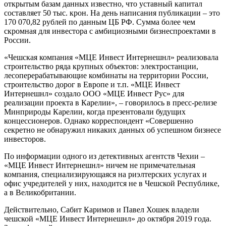
открытым базам данных известно, что уставный капитал
составляет 50 тыс. крон. На день написания публикации – это
170 070,82 рублей по данным ЦБ РФ. Сумма более чем
скромная для инвестора с амбициозными бизнеспроектами в
России.
«Чешская компания «МЦЕ Инвест Интернешнл» реализовала
строительство ряда крупных объектов: электростанции,
лесоперерабатывающие комбинаты на территории России,
строительство дорог в Европе и т.п. «МЦЕ Инвест
Интернешнл» создало ООО «МЦЕ Инвест Рус» для
реализации проекта в Карелии», – говорилось в пресс-релизе
Минприроды Карелии, когда презентовали будущих
концессионеров. Однако корреспондент «Совершенно
секретно не обнаружил никаких данных об успешном бизнесе
инвесторов.
По информации одного из детективных агентств Чехии –
«МЦЕ Инвест Интернешнл» ничем не примечательная
компания, специализирующаяся на риэлтерских услугах и
офис учредителей у них, находится не в Чешской Республике,
а в Великобритании.
Действительно, Сабит Каримов и Павел Хошек владели
чешской «МЦЕ Инвест Интернешнл» до октября 2019 года.