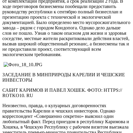
от комплектации предприятия, а срок реализации 2 года. В
ходе переговоров бизнесмены пообещали предоставить
руководству республики к сентябрю полный бизнесплан и
презентацию проекта с технической и экологической
документацией. Было определено место мусоросжигательного
завода – рядом с городом Кондопога. Однако дело дальше
слов не пошло. Узнав о таком опасном для жизни и здоровья
соседстве, местные жители раскритиковали действия властей,
вызвав широкий общественный резонанс, а бизнесмены так и
не предоставили проект, соответствующий всем
экологическим требованиям.
ЗАСЕДАНИЕ В МИНПРИРОДЫ КАРЕЛИИ И ЧЕШСКИЕ
ИНВЕСТОРЫ
САБИТ КАРИМОВ И ПАВЕЛ ХОШЕК. ФОТО: HTTPS://
ROTKO10. RU
Неизвестно, правда, о кулуарных договоренностях
правительства Карелии и чешских инвесторов. Однако
корреспондент «Совершенно секретно» выяснил один
любопытный факт. Перед приездом в республику Каримова и
Хошека, в Чешскую Республику с рабочим визитом выезжала
заместитель премьер-министра правительства Республики