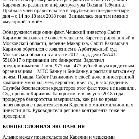
Карелия по развитию инфраструктуры Оксана Чебунина.
Пробыла член правительства в зарубежной поездке четыре
дня – с 14 по 18 мая 2018 года. Занималась она там именно
«мусорной темой».
Обнаружился еще один факт. Чешский инвестор Сабит
Каримов оказался не совсем чешским. Зарегистрированный в
Московской области, деревне Макариха, Сабит Рахимович
Каримов обратился с заявлением в Арбитражный суд
Московской области в августе 2017 года, дело №А41-
55108/17 о признании его банкротом. Задолжал
предприниматель 1 млн 975 тыс. 475 рублей двум кредитным
организациям – МТС Банку и Бинбанку, а расплачиваться ему
нечем. Правда, Сабит Рахимович о своей доле в иностранной
компании умолчал, чем, вероятно, ввел суд в заблуждение.
Службы безопасности кредиторов этот факт тоже не выявили.
Суд признал Каримова банкротом, и в августе 2018 года
процедура банкротства завершилась, как раз во время
переговоров с правительством Карелии о многомиллионных
инвестициях. Руководители региона контрагента тоже не
проверили.
КОНЦЕССИОННАЯ ЭКСПАНСИЯ
Альянс между правительством Карелии и чешскими