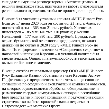
скандале с «мутным регоператором» «Автоспецтранс» и
решили подстраховаться, пригласив на работу руководителя
регионального отделения, чтобы не происходило подобного.
В июне был увеличен уставный капитал «МЦЕ Инвест Рус».
Если до 17 июня 2020 года он составлял 21 тыс. рублей, то
после этой даты – 363 млн 21 тыс. рублей. У чешских
инвесторов – 185 млн 140 тыс.710 рублей; у Ксении
Ненашевой – 177 млн 880 тыс. 290 рублей. Правда, если
верить бухгалтерской отчетности предприятия, никаких
движений по счетам в 2020 году у «МЦЕ Инвест Рус» не
было. По информации источника «Совершенно секретно» в
налоговой инспекции Карелии – в уставный капитал был
внесен вексель. Однако платежеспособность векселедателя
вызывает большое сомнение.
В конце октября генеральный директор ООО «МЦЕ Инвест
Рус» Владимир Кванин обратился к главе Карелии Артуру
Парфенчикову с предложением заключить концессионное
соглашение по созданию и эксплуатации комплекса объектов,
на которых осуществляется обработка, обезвреживание, и
размещение твердых коммунальных отходов в республике.
Был представлен и проект соглашения, предусматривающий
строительство на базе городской свалки недалеко от
Петрозаводска – в местечке Орзега