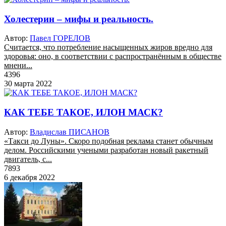
Холестерин – мифы и реальность.
Автор:
Павел ГОРЕЛОВ
Считается, что потребление насыщенных жиров вредно для
здоровья: оно, в соответствии с распространённым в обществе
мнени...
4396
30 марта 2022
КАК ТЕБЕ ТАКОЕ, ИЛОН МАСК?
Автор:
Владислав ПИСАНОВ
«Такси до Луны». Скоро подобная реклама станет обычным
делом. Российскими учеными разработан новый ракетный
двигатель, с...
7893
6 декабря 2022