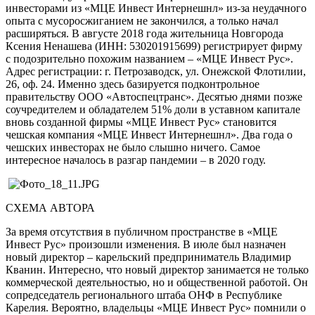
инвесторами из «МЦЕ Инвест Интернешнл» из-за неудачного
опыта с мусоросжиганием не закончился, а только начал
расширяться. В августе 2018 года жительница Новгорода
Ксения Ненашева (ИНН: 530201915699) регистрирует фирму
с подозрительно похожим названием – «МЦЕ Инвест Рус».
Адрес регистрации: г. Петрозаводск, ул. Онежской Флотилии,
26, оф. 24. Именно здесь базируется подконтрольное
правительству ООО «Автоспецтранс». Десятью днями позже
соучредителем и обладателем 51% доли в уставном капитале
вновь созданной фирмы «МЦЕ Инвест Рус» становится
чешская компания «МЦЕ Инвест Интернешнл». Два года о
чешских инвесторах не было слышно ничего. Самое
интересное началось в разгар пандемии – в 2020 году.
СХЕМА АВТОРА
За время отсутствия в публичном пространстве в «МЦЕ
Инвест Рус» произошли изменения. В июле был назначен
новый директор – карельский предприниматель Владимир
Кванин. Интересно, что новый директор занимается не только
коммерческой деятельностью, но и общественной работой. Он
сопредседатель регионального штаба ОНФ в Республике
Карелия. Вероятно, владельцы «МЦЕ Инвест Рус» помнили о