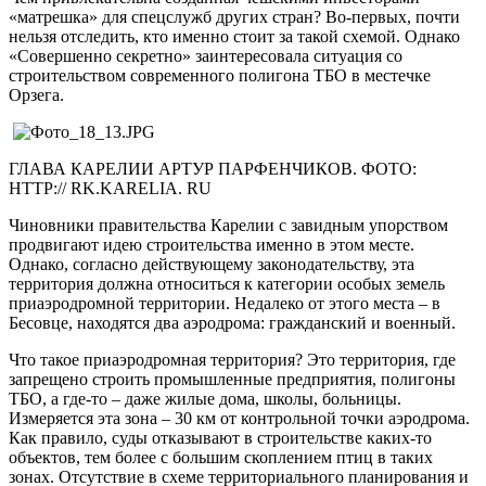
«матрешка» для спецслужб других стран? Во-первых, почти
нельзя отследить, кто именно стоит за такой схемой. Однако
«Совершенно секретно» заинтересовала ситуация со
строительством современного полигона ТБО в местечке
Орзега.
ГЛАВА КАРЕЛИИ АРТУР ПАРФЕНЧИКОВ. ФОТО:
HTTP:// RK.KARELIA. RU
Чиновники правительства Карелии с завидным упорством
продвигают идею строительства именно в этом месте.
Однако, согласно действующему законодательству, эта
территория должна относиться к категории особых земель
приаэродромной территории. Недалеко от этого места – в
Бесовце, находятся два аэродрома: гражданский и военный.
Что такое приаэродромная территория? Это территория, где
запрещено строить промышленные предприятия, полигоны
ТБО, а где-то – даже жилые дома, школы, больницы.
Измеряется эта зона – 30 км от контрольной точки аэродрома.
Как правило, суды отказывают в строительстве каких-то
объектов, тем более с большим скоплением птиц в таких
зонах. Отсутствие в схеме территориального планирования и