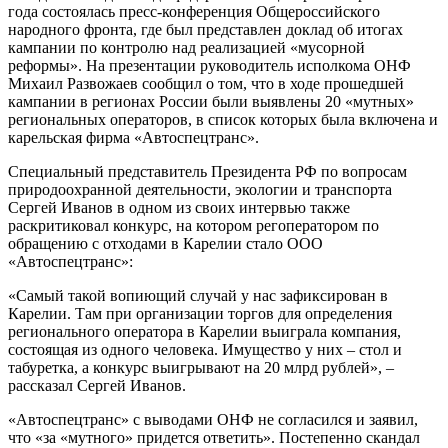
года состоялась пресс-конференция Общероссийского
народного фронта, где был представлен доклад об итогах
кампании по контролю над реализацией «мусорной
реформы». На презентации руководитель исполкома ОНФ
Михаил Развожаев сообщил о том, что в ходе прошедшей
кампании в регионах России были выявлены 20 «мутных»
региональных операторов, в список которых была включена и
карельская фирма «Автоспецтранс».
Специальный представитель Президента РФ по вопросам
природоохранной деятельности, экологии и транспорта
Сергей Иванов в одном из своих интервью также
раскритиковал конкурс, на котором регоператором по
обращению с отходами в Карелии стало ООО
«Автоспецтранс»:
«Самый такой вопиющий случай у нас зафиксирован в
Карелии. Там при организации торгов для определения
регионального оператора в Карелии выиграла компания,
состоящая из одного человека. Имущество у них – стол и
табуретка, а конкурс выигрывают на 20 млрд рублей», –
рассказал Сергей Иванов.
«Автоспецтранс» с выводами ОНФ не согласился и заявил,
что «за «мутного» придется ответить». Постепенно скандал