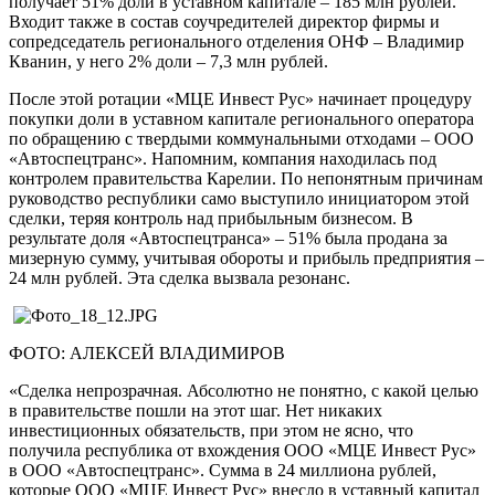
получает 51% доли в уставном капитале – 185 млн рублей.
Входит также в состав соучредителей директор фирмы и
сопредседатель регионального отделения ОНФ – Владимир
Кванин, у него 2% доли – 7,3 млн рублей.
После этой ротации «МЦЕ Инвест Рус» начинает процедуру
покупки доли в уставном капитале регионального оператора
по обращению с твердыми коммунальными отходами – ООО
«Автоспецтранс». Напомним, компания находилась под
контролем правительства Карелии. По непонятным причинам
руководство республики само выступило инициатором этой
сделки, теряя контроль над прибыльным бизнесом. В
результате доля «Автоспецтранса» – 51% была продана за
мизерную сумму, учитывая обороты и прибыль предприятия –
24 млн рублей. Эта сделка вызвала резонанс.
ФОТО: АЛЕКСЕЙ ВЛАДИМИРОВ
«Сделка непрозрачная. Абсолютно не понятно, с какой целью
в правительстве пошли на этот шаг. Нет никаких
инвестиционных обязательств, при этом не ясно, что
получила республика от вхождения ООО «МЦЕ Инвест Рус»
в ООО «Автоспецтранс». Сумма в 24 миллиона рублей,
которые ООО «МЦЕ Инвест Рус» внесло в уставный капитал