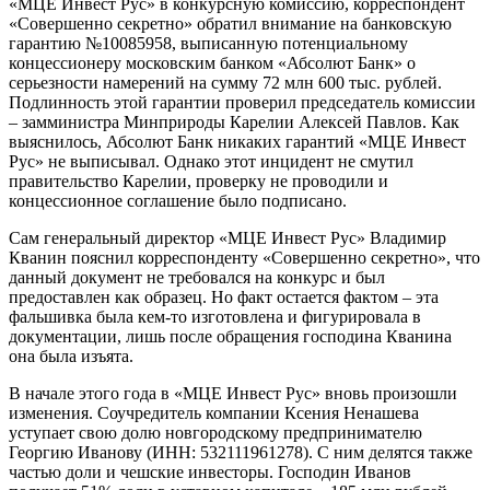
«МЦЕ Инвест Рус» в конкурсную комиссию, корреспондент
«Совершенно секретно» обратил внимание на банковскую
гарантию №10085958, выписанную потенциальному
концессионеру московским банком «Абсолют Банк» о
серьезности намерений на сумму 72 млн 600 тыс. рублей.
Подлинность этой гарантии проверил председатель комиссии
– замминистра Минприроды Карелии Алексей Павлов. Как
выяснилось, Абсолют Банк никаких гарантий «МЦЕ Инвест
Рус» не выписывал. Однако этот инцидент не смутил
правительство Карелии, проверку не проводили и
концессионное соглашение было подписано.
Сам генеральный директор «МЦЕ Инвест Рус» Владимир
Кванин пояснил корреспонденту «Совершенно секретно», что
данный документ не требовался на конкурс и был
предоставлен как образец. Но факт остается фактом – эта
фальшивка была кем-то изготовлена и фигурировала в
документации, лишь после обращения господина Кванина
она была изъята.
В начале этого года в «МЦЕ Инвест Рус» вновь произошли
изменения. Соучредитель компании Ксения Ненашева
уступает свою долю новгородскому предпринимателю
Георгию Иванову (ИНН: 532111961278). С ним делятся также
частью доли и чешские инвесторы. Господин Иванов