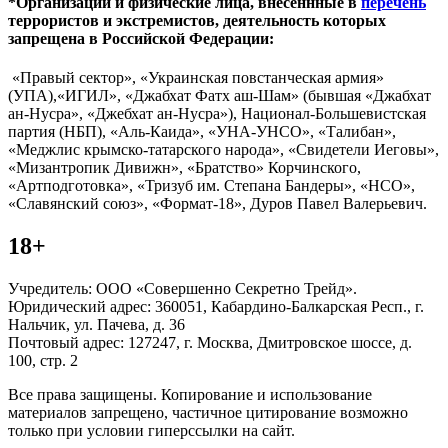
*Организации и физические лица, внесённные в
перечень
террористов и экстремистов, деятельность которых
запрещена в Российской Федерации:
«Правый сектор», «Украинская повстанческая армия»
(УПА),«ИГИЛ», «Джабхат Фатх аш-Шам» (бывшая «Джабхат
ан-Нусра», «Джебхат ан-Нусра»), Национал-Большевистская
партия (НБП), «Аль-Каида», «УНА-УНСО», «Талибан»,
«Меджлис крымско-татарского народа», «Свидетели Иеговы»,
«Мизантропик Дивижн», «Братство» Корчинского,
«Артподготовка», «Тризуб им. Степана Бандеры», «НСО»,
«Славянский союз», «Формат-18», Дуров Павел Валерьевич.
18+
Учредитель: ООО «Совершенно Секретно Трейд».
Юридический адрес: 360051, Кабардино-Балкарская Респ., г.
Нальчик, ул. Пачева, д. 36
Почтовый адрес: 127247, г. Москва, Дмитровское шоссе, д.
100, стр. 2
Все права защищены. Копирование и использование
материалов запрещено, частичное цитирование возможно
только при условии гиперссылки на сайт.