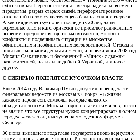
субъективная. Перенос столицы – всегда радикальная смена
парадигмы, разрыв старых связей, переформатирование
отношений и слом существующего баланса сил и интересов.
А как свидетельствует опыт последних 20 лет, наши
верховные власти категорически не приемлют радикальных
решений, предпочитая, где только возможно, морозить
конфликты и подвешивать ситуации на множестве
официальных и неофициальных договоренностей. Отсюда и
политика заливания деньгами Чечни, и переживший 2008 год
Михаил Саакашвили, и бесконечный «Минск» с дважды
разгромленной, но так и не добитой Украиной, и многое
другое.
С СИБИРЬЮ ПОДЕЛЯТСЯ КУСОЧКОМ ВЛАСТИ
Еще в 2014 году Владимир Путин допустил перевод части
федеральных ведомств из Москвы в Сибирь. «В жизни
каждого народа есть символы, которые являются
объединительными, Москва – один из таких символов, но это
не значит, что все структуры нужно концентрировать в одном
городе», – сказал он, выступая на молодежном форуме в
Селигере.
30 июня нынешнего года глава государства вновь вернулся к
этому вопросу, заявив, что полный перенос правительства в