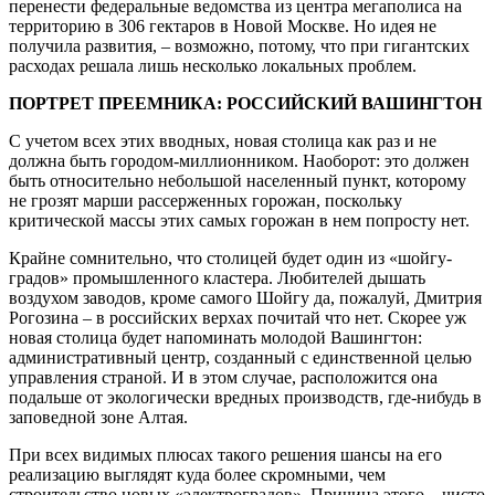
перенести федеральные ведомства из центра мегаполиса на
территорию в 306 гектаров в Новой Москве. Но идея не
получила развития, – возможно, потому, что при гигантских
расходах решала лишь несколько локальных проблем.
ПОРТРЕТ ПРЕЕМНИКА: РОССИЙСКИЙ ВАШИНГТОН
С учетом всех этих вводных, новая столица как раз и не
должна быть городом-миллионником. Наоборот: это должен
быть относительно небольшой населенный пункт, которому
не грозят марши рассерженных горожан, поскольку
критической массы этих самых горожан в нем попросту нет.
Крайне сомнительно, что столицей будет один из «шойгу-
градов» промышленного кластера. Любителей дышать
воздухом заводов, кроме самого Шойгу да, пожалуй, Дмитрия
Рогозина – в российских верхах почитай что нет. Скорее уж
новая столица будет напоминать молодой Вашингтон:
административный центр, созданный с единственной целью
управления страной. И в этом случае, расположится она
подальше от экологически вредных производств, где-нибудь в
заповедной зоне Алтая.
При всех видимых плюсах такого решения шансы на его
реализацию выглядят куда более скромными, чем
строительство новых «электроградов». Причина этого – чисто