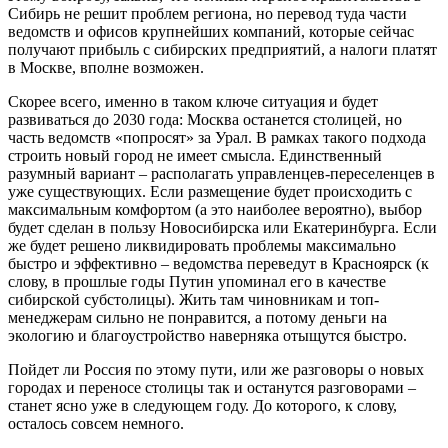
Сибирь не решит проблем региона, но перевод туда части
ведомств и офисов крупнейших компаний, которые сейчас
получают прибыль с сибирских предприятий, а налоги платят
в Москве, вполне возможен.
Скорее всего, именно в таком ключе ситуация и будет
развиваться до 2030 года: Москва останется столицей, но
часть ведомств «попросят» за Урал. В рамках такого подхода
строить новый город не имеет смысла. Единственный
разумный вариант – располагать управленцев-переселенцев в
уже существующих. Если размещение будет происходить с
максимальным комфортом (а это наиболее вероятно), выбор
будет сделан в пользу Новосибирска или Екатеринбурга. Если
же будет решено ликвидировать проблемы максимально
быстро и эффективно – ведомства переведут в Красноярск (к
слову, в прошлые годы Путин упоминал его в качестве
сибирской субстолицы). Жить там чиновникам и топ-
менеджерам сильно не понравится, а потому деньги на
экологию и благоустройство наверняка отыщутся быстро.
Пойдет ли Россия по этому пути, или же разговоры о новых
городах и переносе столицы так и останутся разговорами –
станет ясно уже в следующем году. До которого, к слову,
осталось совсем немного.