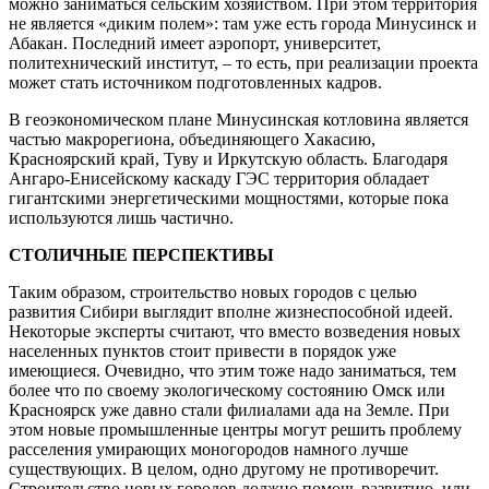
можно заниматься сельским хозяйством. При этом территория
не является «диким полем»: там уже есть города Минусинск и
Абакан. Последний имеет аэропорт, университет,
политехнический институт, – то есть, при реализации проекта
может стать источником подготовленных кадров.
В геоэкономическом плане Минусинская котловина является
частью макрорегиона, объединяющего Хакасию,
Красноярский край, Туву и Иркутскую область. Благодаря
Ангаро-Енисейскому каскаду ГЭС территория обладает
гигантскими энергетическими мощностями, которые пока
используются лишь частично.
СТОЛИЧНЫЕ ПЕРСПЕКТИВЫ
Таким образом, строительство новых городов с целью
развития Сибири выглядит вполне жизнеспособной идеей.
Некоторые эксперты считают, что вместо возведения новых
населенных пунктов стоит привести в порядок уже
имеющиеся. Очевидно, что этим тоже надо заниматься, тем
более что по своему экологическому состоянию Омск или
Красноярск уже давно стали филиалами ада на Земле. При
этом новые промышленные центры могут решить проблему
расселения умирающих моногородов намного лучше
существующих. В целом, одно другому не противоречит.
Строительство новых городов должно помочь развитию, или