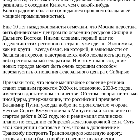
развивать с соседним Китаем, чем с какой-нибудь
Волгоградской областью (в недавнем прошлом обладавшей
мощной промышленностью).
Еще 10 лет назад экономисты отмечали, что Москва перестала
быть финансовым центром по освоению ресурсов Сибири и
Дальнего Востока. Иными словами, первый шаг по
отделению этих регионов от страны уже сделан. Экономика,
как ни крути – всегда базис, на который, в зависимости от
баланса интересов, надстраивается либо лояльность центру,
либо региональный сепаратизм. И в этом плане создание
новых городов может быть очень хорошим способом
перезапустить отношения федерального центра с Сибирью.
Признаки того, что новое масштабное освоение региона
станет главным проектом 2020-х и, возможно, 2030-х годов,
имеются в достаточном количестве. Об этом говорят не только
инсайдеры, утверждающие, что российский президент
Владимир Путин уже дал добро на строительство «города
мечты» Сергея Кужугетовича в Минусинской котловине со
стартом работ в 2022 году, но и реанимация сталинских
планов по созданию сибирской железнодорожной сети. Суть
этой концепции состояла в том, чтобы в дополнение к
Транссибу построить Трансполярную железную дорогу,
которая должна была пройти севернее, практически