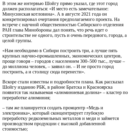
В этом же интервью Шойгу прямо указал, где этот город
должен располагаться: «И место есть замечательное:
Минусинская котловина». А в августе 2021 года он
конкретизировал очертания предполагаемого проекта. На
встрече с научной общественностью Сибирского отделения
РАН глава Минобороны дал понять, что речь идет о
строительстве не одного, пусть и очень передового, города, а
целой группы.
«Нам необходимо в Сибири построить три, а лучше пять
крупных научно-промышленных, экономических центров,
проще говоря – городов с населением 300–500 тыс., лучше –
до миллиона человек, – заявил он. – И не просто город
построить, а и столицу сюда перенести».
Вскоре стали известны и подробности плана. Как рассказал
Шойгу изданию РБК, в районе Братска и Красноярска
появится так называемая «алюминиевая долина» – кластер по
переработке алюминия;
– там же планируется создать промцентр «Медь и
электроника», который сконцентрирует глубокую
переработку редкоземельных металлов и меди и займется
производством продукции с высокой добавленной
стоимостью;