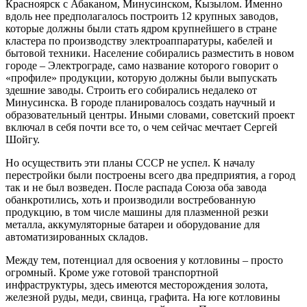
Красноярск с Абаканом, Минусинском, Кызылом. Именно
вдоль нее предполагалось построить 12 крупных заводов,
которые должны были стать ядром крупнейшего в стране
кластера по производству электроаппаратуры, кабелей и
бытовой техники. Население собирались разместить в новом
городе – Электрограде, само название которого говорит о
«профиле» продукции, которую должны были выпускать
здешние заводы. Строить его собирались недалеко от
Минусинска. В городе планировалось создать научный и
образовательный центры. Иными словами, советский проект
включал в себя почти все то, о чем сейчас мечтает Сергей
Шойгу.
Но осуществить эти планы СССР не успел. К началу
перестройки были построены всего два предприятия, а город
так и не был возведен. После распада Союза оба завода
обанкротились, хоть и производили востребованную
продукцию, в том числе машины для плазменной резки
металла, аккумуляторные батареи и оборудование для
автоматизированных складов.
Между тем, потенциал для освоения у котловины – просто
огромный. Кроме уже готовой транспортной
инфраструктуры, здесь имеются месторождения золота,
железной руды, меди, свинца, графита. На юге котловины