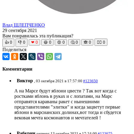
Влад ШЛЕПЧЕНКО
29 сентября 2021
Вам понравилась эта публикация?
👍
0
👎
0
❤
0
😆
0
😡
0
🤔
0
🙈
0
🧘‍♀️
0
Поделиться
Комментарии
Виктор
, 03 октября 2021 в 17:57:00
#123650
А на Марсе будут яблони цвести ? Так вот когда с
ростками яблонь в руках и с лопатами, на Марс
отправятся караваны ракет с нынешними
представителями "элитки" и когда зацветут первые
яблони в марсианских долинах,вот тогда и сбудется
вековая мечта космонавтов и мечтателей !
Рабкрин
четверг, 13 октября 2021 в 17:24:00
#123675