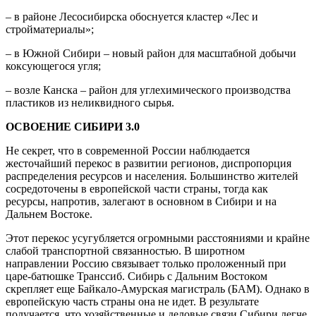
– в районе Лесосибирска обоснуется кластер «Лес и
стройматериалы»;
– в Южной Сибири – новый район для масштабной добычи
коксующегося угля;
– возле Канска – район для углехимического производства
пластиков из неликвидного сырья.
ОСВОЕНИЕ СИБИРИ 3.0
Не секрет, что в современной России наблюдается
жесточайший перекос в развитии регионов, диспропорция
распределения ресурсов и населения. Большинство жителей
сосредоточены в европейской части страны, тогда как
ресурсы, напротив, залегают в основном в Сибири и на
Дальнем Востоке.
Этот перекос усугубляется огромными расстояниями и крайне
слабой транспортной связанностью. В широтном
направлении Россию связывает только проложенный при
царе-батюшке Транссиб. Сибирь с Дальним Востоком
скрепляет еще Байкало-Амурская магистраль (БАМ). Однако в
европейскую часть страны она не идет. В результате
получается, что хозяйственные и деловые связи Сибири легче