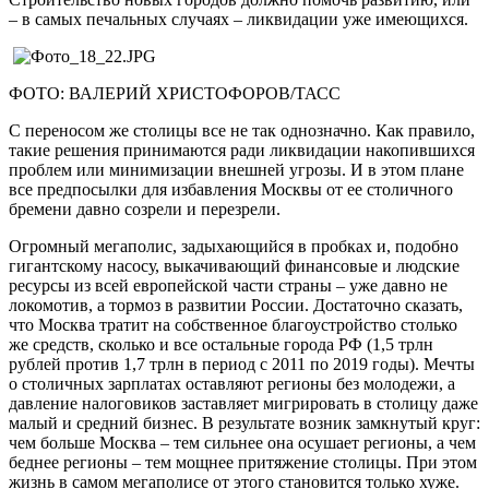
– в самых печальных случаях – ликвидации уже имеющихся.
ФОТО: ВАЛЕРИЙ ХРИСТОФОРОВ/ТАСС
С переносом же столицы все не так однозначно. Как правило,
такие решения принимаются ради ликвидации накопившихся
проблем или минимизации внешней угрозы. И в этом плане
все предпосылки для избавления Москвы от ее столичного
бремени давно созрели и перезрели.
Огромный мегаполис, задыхающийся в пробках и, подобно
гигантскому насосу, выкачивающий финансовые и людские
ресурсы из всей европейской части страны – уже давно не
локомотив, а тормоз в развитии России. Достаточно сказать,
что Москва тратит на собственное благоустройство столько
же средств, сколько и все остальные города РФ (1,5 трлн
рублей против 1,7 трлн в период с 2011 по 2019 годы). Мечты
о столичных зарплатах оставляют регионы без молодежи, а
давление налоговиков заставляет мигрировать в столицу даже
малый и средний бизнес. В результате возник замкнутый круг:
чем больше Москва – тем сильнее она осушает регионы, а чем
беднее регионы – тем мощнее притяжение столицы. При этом
жизнь в самом мегаполисе от этого становится только хуже.