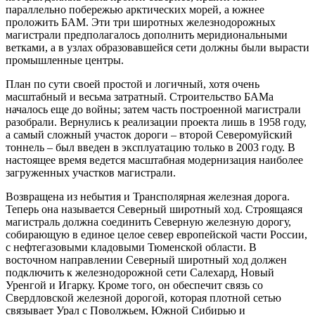
параллельно побережью арктических морей, а южнее
проложить БАМ. Эти три широтных железнодорожных
магистрали предполагалось дополнить меридиональными
ветками, а в узлах образовавшейся сети должны были вырасти
промышленные центры.
План по сути своей простой и логичный, хотя очень
масштабный и весьма затратный. Строительство БАМа
началось еще до войны; затем часть построенной магистрали
разобрали. Вернулись к реализации проекта лишь в 1958 году,
а самый сложный участок дороги – второй Северомуйский
тоннель – был введен в эксплуатацию только в 2003 году. В
настоящее время ведется масштабная модернизация наиболее
загруженных участков магистрали.
Возвращена из небытия и Трансполярная железная дорога.
Теперь она называется Северный широтный ход. Строящаяся
магистраль должна соединить Северную железную дорогу,
собирающую в единое целое север европейской части России,
с нефтегазовыми кладовыми Тюменской области. В
восточном направлении Северный широтный ход должен
подключить к железнодорожной сети Салехард, Новый
Уренгой и Игарку. Кроме того, он обеспечит связь со
Свердловской железной дорогой, которая плотной сетью
связывает Урал с Поволжьем, Южной Сибирью и