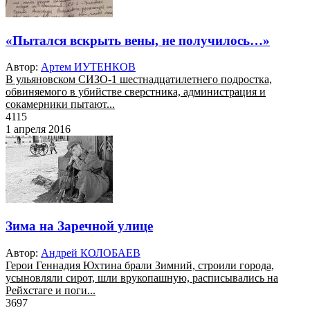
«Пытался вскрыть вены, не получилось…»
Автор:
Артем ИУТЕНКОВ
В ульяновском СИЗО-1 шестнадцатилетнего подростка,
обвиняемого в убийстве сверстника, администрация и
сокамерники пытают...
4115
1 апреля 2016
Зима на Заречной улице
Автор:
Андрей КОЛОБАЕВ
Герои Геннадия Юхтина брали Зимний, строили города,
усыновляли сирот, шли врукопашную, расписывались на
Рейхстаге и поги...
3697