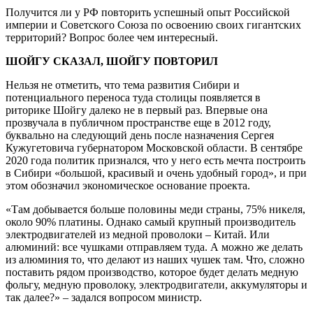
Получится ли у РФ повторить успешный опыт Российской
империи и Советского Союза по освоению своих гигантских
территорий? Вопрос более чем интересный.
ШОЙГУ СКАЗАЛ, ШОЙГУ ПОВТОРИЛ
Нельзя не отметить, что тема развития Сибири и
потенциального переноса туда столицы появляется в
риторике Шойгу далеко не в первый раз. Впервые она
прозвучала в публичном пространстве еще в 2012 году,
буквально на следующий день после назначения Сергея
Кужугетовича губернатором Московской области. В сентябре
2020 года политик признался, что у него есть мечта построить
в Сибири «большой, красивый и очень удобный город», и при
этом обозначил экономическое основание проекта.
«Там добывается больше половины меди страны, 75% никеля,
около 90% платины. Однако самый крупный производитель
электродвигателей из медной проволоки – Китай. Или
алюминий: все чушками отправляем туда. А можно же делать
из алюминия то, что делают из наших чушек там. Что, сложно
поставить рядом производство, которое будет делать медную
фольгу, медную проволоку, электродвигатели, аккумуляторы и
так далее?» – задался вопросом министр.