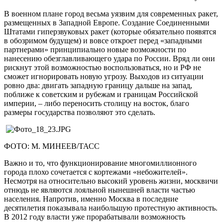
В военном плане город весьма уязвим для современных ракет,
размещенных в Западной Европе. Создание Соединенными
Штатами гиперзвуковых ракет (которые обязательно появятся
в обозримом будущем) и вовсе откроет перед «западными
партнерами» принципиально новые возможности по
нанесению обезглавливающего удара по России. Вряд ли они
рискнут этой возможностью воспользоваться, но и РФ не
сможет игнорировать новую угрозу. Выходов из ситуации
ровно два: двигать западную границу дальше на запад,
поближе к советским и рубежам и границам Российской
империи, – либо переносить столицу на восток, благо
размеры государства позволяют это сделать.
ФОТО: М. МИНЕЕВ/ТАСС
Важно и то, что функционирование многомиллионного
города плохо сочетается с кортежами «небожителей».
Несмотря на относительно высокий уровень жизни, москвичи
отнюдь не являются лояльной нынешней власти частью
населения. Напротив, именно Москва в последние
десятилетия показывала наибольшую протестную активность.
В 2012 году власти уже прорабатывали возможность