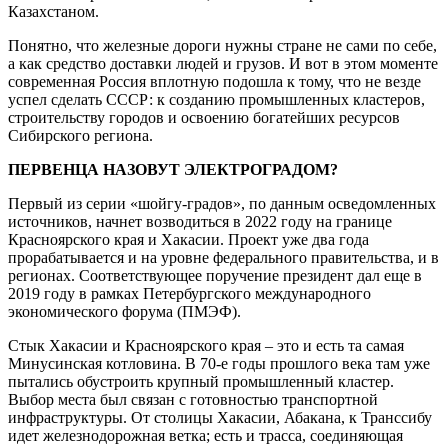
Казахстаном.
Понятно, что железные дороги нужны стране не сами по себе,
а как средство доставки людей и грузов. И вот в этом моменте
современная Россия вплотную подошла к тому, что не везде
успел сделать СССР: к созданию промышленных кластеров,
строительству городов и освоению богатейших ресурсов
Сибирского региона.
ПЕРВЕНЦА НАЗОВУТ ЭЛЕКТРОГРАДОМ?
Первый из серии «шойгу-градов», по данным осведомленных
источников, начнет возводиться в 2022 году на границе
Красноярского края и Хакасии. Проект уже два года
прорабатывается и на уровне федерального правительства, и в
регионах. Соответствующее поручение президент дал еще в
2019 году в рамках Петербургского международного
экономического форума (ПМЭФ).
Стык Хакасии и Красноярского края – это и есть та самая
Минусинская котловина. В 70-е годы прошлого века там уже
пытались обустроить крупный промышленный кластер.
Выбор места был связан с готовностью транспортной
инфраструктуры. От столицы Хакасии, Абакана, к Транссибу
идет железнодорожная ветка; есть и трасса, соединяющая