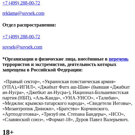
+7 (499) 288-00-72
reklama@sovsek.com
Отдел распространения:
+7 (499) 288-00-72
sovsek@sovsek.com
*Организации и физические лица, внесённные в
перечень
террористов и экстремистов, деятельность которых
запрещена в Российской Федерации:
«Правый сектор», «Украинская повстанческая армия»
(УПА),«ИГИЛ», «Джабхат Фатх аш-Шам» (бывшая «Джабхат
ан-Нусра», «Джебхат ан-Нусра»), Национал-Большевистская
партия (НБП), «Аль-Каида», «УНА-УНСО», «Талибан»,
«Меджлис крымско-татарского народа», «Свидетели Иеговы»,
«Мизантропик Дивижн», «Братство» Корчинского,
«Артподготовка», «Тризуб им. Степана Бандеры», «НСО»,
«Славянский союз», «Формат-18», Дуров Павел Валерьевич.
18+