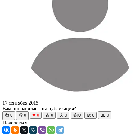
17 сентября 2015
Вам понравилась эта публикация?
👍
0
👎
0
❤
0
😆
0
😡
0
🤔
0
🙈
0
🧘‍♀️
0
Поделиться