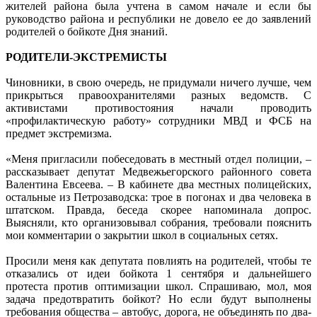
жителей района была учтена в самом начале и если бы
руководство района и республики не довело ее до заявлений
родителей о бойкоте Дня знаний.
РОДИТЕЛИ-ЭКСТРЕМИСТЫ
Чиновники, в свою очередь, не придумали ничего лучше, чем
прикрыться правоохранителями разных ведомств. С
активистами противостояния начали проводить
«профилактическую работу» сотрудники МВД и ФСБ на
предмет экстремизма.
«Меня пригласили побеседовать в местный отдел полиции, –
рассказывает депутат Медвежьегорского районного совета
Валентина Евсеева. – В кабинете два местных полицейских,
остальные из Петрозаводска: трое в погонах и два человека в
штатском. Правда, беседа скорее напоминала допрос.
Выясняли, кто организовывал собрания, требовали пояснить
мои комментарии о закрытии школ в социальных сетях.
Просили меня как депутата повлиять на родителей, чтобы те
отказались от идеи бойкота 1 сентября и дальнейшего
протеста против оптимизации школ. Спрашиваю, мол, моя
задача предотвратить бойкот? Но если будут выполнены
требования общества – автобус, дорога, не объединять по два-