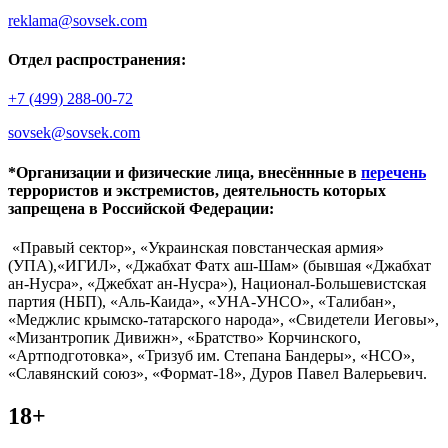
reklama@sovsek.com
Отдел распространения:
+7 (499) 288-00-72
sovsek@sovsek.com
*Организации и физические лица, внесённные в
перечень
террористов и экстремистов, деятельность которых
запрещена в Российской Федерации:
«Правый сектор», «Украинская повстанческая армия»
(УПА),«ИГИЛ», «Джабхат Фатх аш-Шам» (бывшая «Джабхат
ан-Нусра», «Джебхат ан-Нусра»), Национал-Большевистская
партия (НБП), «Аль-Каида», «УНА-УНСО», «Талибан»,
«Меджлис крымско-татарского народа», «Свидетели Иеговы»,
«Мизантропик Дивижн», «Братство» Корчинского,
«Артподготовка», «Тризуб им. Степана Бандеры», «НСО»,
«Славянский союз», «Формат-18», Дуров Павел Валерьевич.
18+