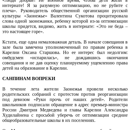
«Люди добрые! Не военное время, чтобы дети жили в
интернате! Я за разумную оптимизацию, но не рубите с
плеча». Руководитель общественной организации русской
культуры «Заонежье» Валентина Сукотова процитировала
слова одной заонежанки, ребенку которой из-за оптимизации
школы придется, видимо, жить в интернате: «Это не беда –
это настоящее горе».
Кстати, еще одна немаловажная деталь. В начале совещания в
зале была замечена уполномоченный по правам ребенка в
Карелии Оксана Старшова. Но ее интерес был недолгим:
омбудсмен «испарилась», не дождавшись окончания
совещания и не дав оценку планируемому ущемлению права
детей на образование в Карелии.
САНПИНАМ ВОПРЕКИ
В течение лета жители Заонежья провели несколько
родительских собраний с протестом против реорганизации
под девизом «Руки прочь от наших детей». Родители
школьников подписали обращение в адрес премьер-министра
России Дмитрия Медведева и главы Карелии Александра
Худилайнена с просьбой уберечь от оптимизации средние
общеобразовательные школы в их поселениях.