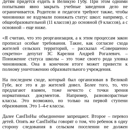
Детям придется ездить в Великую Губу. При этом одними
попытками явно закрыть учебные заведения дело не
ограничивается. Родители и педагоги требуют также, чтобы
чиновники не вздумали понижать статус школ: например, с
общеобразовательной (11 классов) до основной (9 классов), а с
основной – еще ниже.
«Я считаю, что это реорганизация, а к этим процессам закон
прописал особые требования. Такие, как согласие схода
жителей сельских территорий, – рассказал «Совершенно
секретно» депутат ЗС Карелии Андрей Рогалевич. –
Понижение статуса школы – это тоже своего рода уловка
чиновников. Она в конечном итоге может привести к
полному уничтожению образовательного учреждения.
На последнем сходе, который был организован в Великой
Губе, все это я до жителей довел. Более того, то, что
предлагают взамен, тоже нечисто с точки зрения
нормативных документов. Например, разновозрастные
классы. Это возможно, но только на первой ступени
образования. Это 1–4-е классы.
Далее СанПиНы объединение запрещают. Второе – перевоз
детей. Опять же СанПиНы говорят о том, что ребенок в одну
сторону следования в сельском поселении не должен