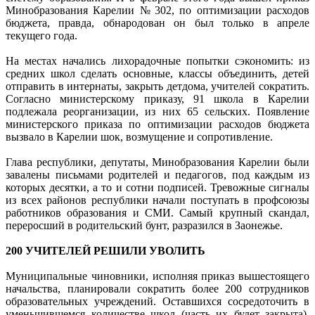
Минобразования Карелии № 302, по оптимизации расходов
бюджета, правда, обнародован он был только в апреле
текущего года.
На местах начались лихорадочные попытки сэкономить: из
средних школ сделать основные, классы объединить, детей
отправить в интернаты, закрыть детдома, учителей сократить.
Согласно министерскому приказу, 91 школа в Карелии
подлежала реорганизации, из них 65 сельских. Появление
министерского приказа по оптимизации расходов бюджета
вызвало в Карелии шок, возмущение и сопротивление.
Глава республики, депутаты, Минобразования Карелии были
завалены письмами родителей и педагогов, под каждым из
которых десятки, а то и сотни подписей. Тревожные сигналы
из всех районов республики начали поступать в профсоюзы
работников образования и СМИ. Самый крупный скандал,
переросший в родительский бунт, разразился в Заонежье.
200 УЧИТЕЛЕЙ РЕШИЛИ УВОЛИТЬ
Муниципальные чиновники, исполняя приказ вышестоящего
начальства, планировали сократить более 200 сотрудников
образовательных учреждений. Оставшихся сосредоточить в
уменьшившемся количестве школ (часть их будет закрыта).