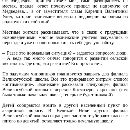
От Медведева пришел ответ: мол, сами разбирайтесь на
местах, правда, ответ почему-то пришел не напрямую от
Медведева… а от заместителя главы Карелии Валентины
Улич, которой заонежане выразили недоверие на одном из
родительских собраний.
Местные жители рассказывают, что в связи с грядущими
нововведениями многие заонежские учителя задумались о
переезде и уже начали подыскивать себе другую работу.
– Разве это нормальная ситуация? – задаются вопросом люди.
– А ведь так много сейчас говорится о развитии сельской
местности. Где оно, это развитие? Его просто нет.
По задумкам чиновников планируется закрыть два филиала
Великогубской школы. Все это прикрывают хитрым словом
«оптимизация». Заонежане рассказали следующее: филиал
Великогубской школы в деревне Космозеро закрывают (там
была только начальная школа, теперь не будет никакой).
Детей собираются возить в другой населенный пункт по
аварийной дороге. В Великой Ниве другой филиал
Великогубской школы сокращают частично: убирают классы с
пятого по девятый, оставляют только начальную школу.