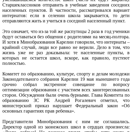
Старшеклассников отправить в учебные заведения соседних
населенных пунктов. В частности, рассматривался вариант
интернатов: если в селении школа закрывается, то дети
отправляются жить и учиться в соседний населенный пункт.
Это означает, что из-за той же распутицы 2 раза в год ученики
будут оставаться без общения с родителями на месяц-полтора.
И хотя в Минобразования Карелии говорили, что интернаты –
крайний случай, люди все равно не верили. Дело в том, что
жизнь уже не раз доказывала: те населенные пункты, в
которых не остается школ, вскоре, как правило, пустеют
полностью.
Комитет по образованию, культуре, спорту и делам молодежи
Законодательного собрания Карелии 19 мая нынешнего года
срочно собрал экстренное совещание по вопросу
оптимизации образования с участием всех заинтересованных
сторон. Обсуждения были очень бурными. Глава Комитета по
образованию ЗС РК Андрей Рогалевич отметил, что
министерский приказ нарушает Федеральный закон «Об
основных гарантиях прав ребенка».
Представители Минобразования с ним не соглашались.
Директор одной из заонежских школ в сердцах произнесла: