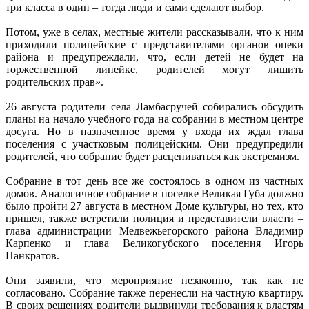
три класса в один – тогда люди и сами сделают выбор.
Потом, уже в селах, местные жители рассказывали, что к ним
приходили полицейские с представителями органов опеки
района и предупреждали, что, если детей не будет на
торжественной линейке, родителей могут лишить
родительских прав».
26 августа родители села Ламбасручей собирались обсудить
планы на начало учебного года на собрании в местном центре
досуга. Но в назначенное время у входа их ждал глава
поселения с участковым полицейским. Они предупредили
родителей, что собрание будет расцениваться как экстремизм.
Собрание в тот день все же состоялось в одном из частных
домов. Аналогичное собрание в поселке Великая Губа должно
было пройти 27 августа в местном Доме культуры, но тех, кто
пришел, также встретили полиция и представители власти –
глава администрации Медвежьегорского района Владимир
Карпенко и глава Великогубского поселения Игорь
Панкратов.
Они заявили, что мероприятие незаконно, так как не
согласовано. Собрание также перенесли на частную квартиру.
В своих решениях родители выдвинули требования к властям