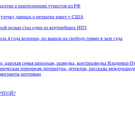
оцсетях о притеснениях туристов из РФ
утечку данных о нехватке ракет у США
ьной целью стал один из крупнейших НПЗ
ла 4 года колонии, но вышла на свободу прямо в зале суда
о, царская семья
шпионаж, разведка, контрразведка
Владимир П
торическая
терроризм
литература, детектив, рассказы
международ
 мигранты
интервью
ЕЧТОЙ?