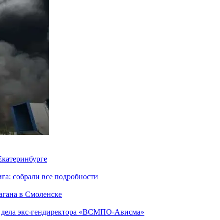
 Екатеринбурге
га: собрали все подробности
агана в Смоленске
ю дела экс-гендиректора «ВСМПО-Ависма»