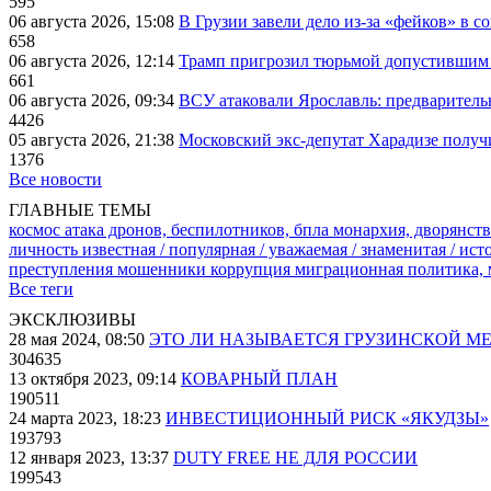
595
06 августа 2026, 15:08
В Грузии завели дело из-за «фейков» в с
658
06 августа 2026, 12:14
Трамп пригрозил тюрьмой допустившим 
661
06 августа 2026, 09:34
ВСУ атаковали Ярославль: предварител
4426
05 августа 2026, 21:38
Московский экс-депутат Харадизе получи
1376
Все новости
ГЛАВНЫЕ ТЕМЫ
космос
атака дронов, беспилотников, бпла
монархия, дворянств
личность известная / популярная / уважаемая / знаменитая / ис
преступления
мошенники
коррупция
миграционная политика,
Все теги
ЭКСКЛЮЗИВЫ
28 мая 2024, 08:50
ЭТО ЛИ НАЗЫВАЕТСЯ ГРУЗИНСКОЙ М
304635
13 октября 2023, 09:14
КОВАРНЫЙ ПЛАН
190511
24 марта 2023, 18:23
ИНВЕСТИЦИОННЫЙ РИСК «ЯКУДЗЫ»
193793
12 января 2023, 13:37
DUTY FREE НЕ ДЛЯ РОССИИ
199543