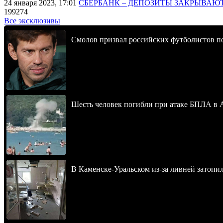
24 января 2023, 17:01
СБЕРБАНК – ДЕПОЗИТЫ ЗАКРЫВАЮ
199274
Все эксклюзивы
Смолов призвал российских футболистов п
Шесть человек погибли при атаке БПЛА в 
В Каменске-Уральском из-за ливней затопи