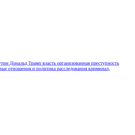
утин
Дональд Трамп
власть
организованная преступность
ные отношения и политика
расследования
криминал,