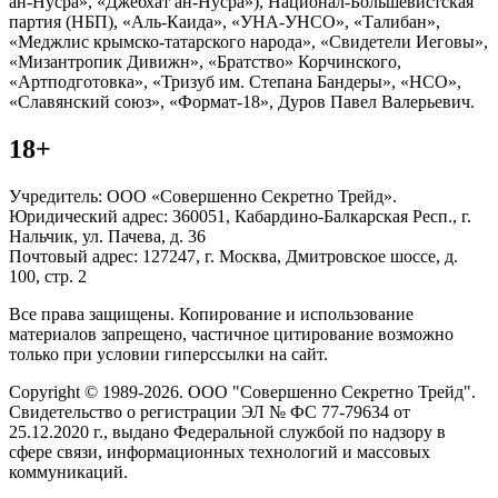
ан-Нусра», «Джебхат ан-Нусра»), Национал-Большевистская
партия (НБП), «Аль-Каида», «УНА-УНСО», «Талибан»,
«Меджлис крымско-татарского народа», «Свидетели Иеговы»,
«Мизантропик Дивижн», «Братство» Корчинского,
«Артподготовка», «Тризуб им. Степана Бандеры», «НСО»,
«Славянский союз», «Формат-18», Дуров Павел Валерьевич.
18+
Учредитель: ООО «Совершенно Секретно Трейд».
Юридический адрес: 360051, Кабардино-Балкарская Респ., г.
Нальчик, ул. Пачева, д. 36
Почтовый адрес: 127247, г. Москва, Дмитровское шоссе, д.
100, стр. 2
Все права защищены. Копирование и использование
материалов запрещено, частичное цитирование возможно
только при условии гиперссылки на сайт.
Copyright © 1989-2026. ООО "Совершенно Секретно Трейд".
Свидетельство о регистрации ЭЛ № ФС 77-79634 от
25.12.2020 г., выдано Федеральной службой по надзору в
сфере связи, информационных технологий и массовых
коммуникаций.