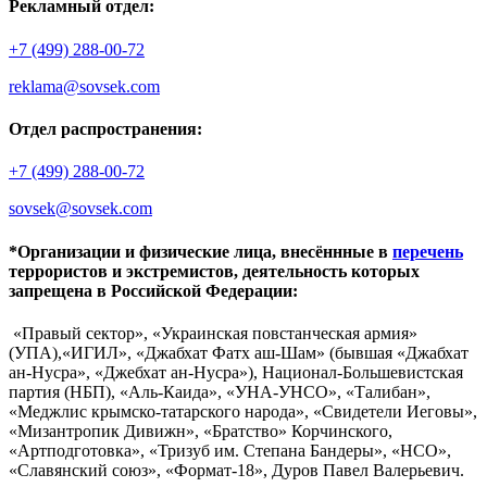
Рекламный отдел:
+7 (499) 288-00-72
reklama@sovsek.com
Отдел распространения:
+7 (499) 288-00-72
sovsek@sovsek.com
*Организации и физические лица, внесённные в
перечень
террористов и экстремистов, деятельность которых
запрещена в Российской Федерации:
«Правый сектор», «Украинская повстанческая армия»
(УПА),«ИГИЛ», «Джабхат Фатх аш-Шам» (бывшая «Джабхат
ан-Нусра», «Джебхат ан-Нусра»), Национал-Большевистская
партия (НБП), «Аль-Каида», «УНА-УНСО», «Талибан»,
«Меджлис крымско-татарского народа», «Свидетели Иеговы»,
«Мизантропик Дивижн», «Братство» Корчинского,
«Артподготовка», «Тризуб им. Степана Бандеры», «НСО»,
«Славянский союз», «Формат-18», Дуров Павел Валерьевич.