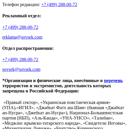
Телефон редакции:
+7 (499) 288-00-72
Рекламный отдел:
+7 (499) 288-00-72
reklama@sovsek.com
Отдел распространения:
+7 (499) 288-00-72
sovsek@sovsek.com
*Организации и физические лица, внесённные в
перечень
террористов и экстремистов, деятельность которых
запрещена в Российской Федерации:
«Правый сектор», «Украинская повстанческая армия»
(УПА),«ИГИЛ», «Джабхат Фатх аш-Шам» (бывшая «Джабхат
ан-Нусра», «Джебхат ан-Нусра»), Национал-Большевистская
партия (НБП), «Аль-Каида», «УНА-УНСО», «Талибан»,
«Меджлис крымско-татарского народа», «Свидетели Иеговы»,
«Мизантропик Дивижн», «Братство» Корчинского,