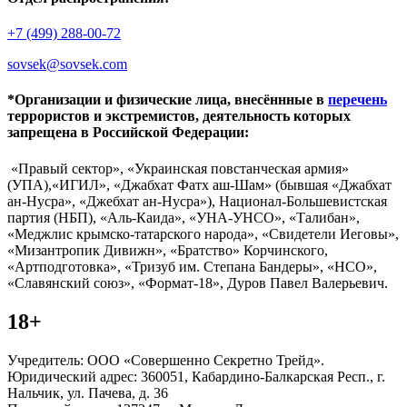
+7 (499) 288-00-72
sovsek@sovsek.com
*Организации и физические лица, внесённные в
перечень
террористов и экстремистов, деятельность которых
запрещена в Российской Федерации:
«Правый сектор», «Украинская повстанческая армия»
(УПА),«ИГИЛ», «Джабхат Фатх аш-Шам» (бывшая «Джабхат
ан-Нусра», «Джебхат ан-Нусра»), Национал-Большевистская
партия (НБП), «Аль-Каида», «УНА-УНСО», «Талибан»,
«Меджлис крымско-татарского народа», «Свидетели Иеговы»,
«Мизантропик Дивижн», «Братство» Корчинского,
«Артподготовка», «Тризуб им. Степана Бандеры», «НСО»,
«Славянский союз», «Формат-18», Дуров Павел Валерьевич.
18+
Учредитель: ООО «Совершенно Секретно Трейд».
Юридический адрес: 360051, Кабардино-Балкарская Респ., г.
Нальчик, ул. Пачева, д. 36