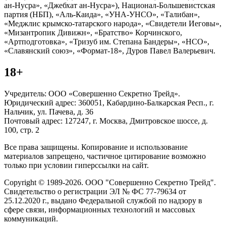
ан-Нусра», «Джебхат ан-Нусра»), Национал-Большевистская
партия (НБП), «Аль-Каида», «УНА-УНСО», «Талибан»,
«Меджлис крымско-татарского народа», «Свидетели Иеговы»,
«Мизантропик Дивижн», «Братство» Корчинского,
«Артподготовка», «Тризуб им. Степана Бандеры», «НСО»,
«Славянский союз», «Формат-18», Дуров Павел Валерьевич.
18+
Учредитель: ООО «Совершенно Секретно Трейд».
Юридический адрес: 360051, Кабардино-Балкарская Респ., г.
Нальчик, ул. Пачева, д. 36
Почтовый адрес: 127247, г. Москва, Дмитровское шоссе, д.
100, стр. 2
Все права защищены. Копирование и использование
материалов запрещено, частичное цитирование возможно
только при условии гиперссылки на сайт.
Copyright © 1989-2026. ООО "Совершенно Секретно Трейд".
Свидетельство о регистрации ЭЛ № ФС 77-79634 от
25.12.2020 г., выдано Федеральной службой по надзору в
сфере связи, информационных технологий и массовых
коммуникаций.