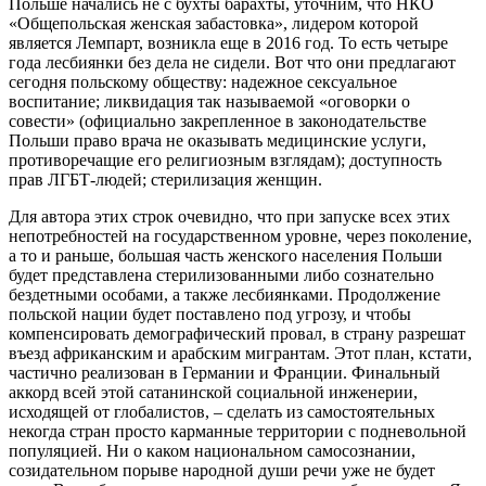
Польше начались не с бухты барахты, уточним, что НКО
«Общепольская женская забастовка», лидером которой
является Лемпарт, возникла еще в 2016 год. То есть четыре
года лесбиянки без дела не сидели. Вот что они предлагают
сегодня польскому обществу: надежное сексуальное
воспитание; ликвидация так называемой «оговорки о
совести» (официально закрепленное в законодательстве
Польши право врача не оказывать медицинские услуги,
противоречащие его религиозным взглядам); доступность
прав ЛГБТ-людей; стерилизация женщин.
Для автора этих строк очевидно, что при запуске всех этих
непотребностей на государственном уровне, через поколение,
а то и раньше, большая часть женского населения Польши
будет представлена стерилизованными либо сознательно
бездетными особами, а также лесбиянками. Продолжение
польской нации будет поставлено под угрозу, и чтобы
компенсировать демографический провал, в страну разрешат
въезд африканским и арабским мигрантам. Этот план, кстати,
частично реализован в Германии и Франции. Финальный
аккорд всей этой сатанинской социальной инженерии,
исходящей от глобалистов, – сделать из самостоятельных
некогда стран просто карманные территории с подневольной
популяцией. Ни о каком национальном самосознании,
созидательном порыве народной души речи уже не будет