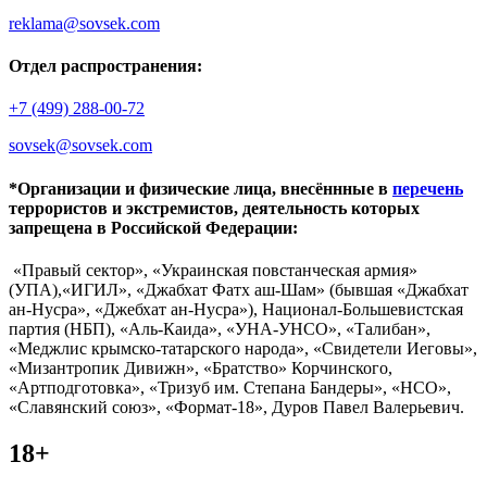
reklama@sovsek.com
Отдел распространения:
+7 (499) 288-00-72
sovsek@sovsek.com
*Организации и физические лица, внесённные в
перечень
террористов и экстремистов, деятельность которых
запрещена в Российской Федерации:
«Правый сектор», «Украинская повстанческая армия»
(УПА),«ИГИЛ», «Джабхат Фатх аш-Шам» (бывшая «Джабхат
ан-Нусра», «Джебхат ан-Нусра»), Национал-Большевистская
партия (НБП), «Аль-Каида», «УНА-УНСО», «Талибан»,
«Меджлис крымско-татарского народа», «Свидетели Иеговы»,
«Мизантропик Дивижн», «Братство» Корчинского,
«Артподготовка», «Тризуб им. Степана Бандеры», «НСО»,
«Славянский союз», «Формат-18», Дуров Павел Валерьевич.
18+