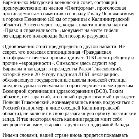
Варминьско-Мазурский воеводский совет, состоящий
преимущественно из членов «Платформы», проголосовал
против демонтажа памятника генералу Ивану Черняховскому
в городке Пененжно (20 км от границы с Калининградской
области). А всего через год, когда к власти пришла партия
«Право и справедливость», монумент на месте гибели
легендарного полководца был позорно разрушен.
Одновременно стоит предупредить о другой напасти. Не
секрет, что польская оппозиционная «Гражданская
платформа» всячески пропагандирует ЛГБТ-непотребщину и
прочие «евроценности». Символом здесь служит мэр
Варшавы и кандидат в президенты Рафал Тшасковский,
который уже в 2019 году подписал ЛГБТ-декларацию,
обязывающую государственные школы польской столицы
внедрить уроки «сексуального просвещения» по методичкам
Всемирной организации здравоохранения (ВОЗ). Таким
образом, нет гарантий, что новый предполагаемый президент
Польши Тшасковский, вознамерившись вновь подружиться с
Россией (например, в лице соседней Калининградской
области), не включит в свою разлагающую орбиту российский
запад. И так некоторая часть калининградцев мнит себя
«евророссиянами», стараясь заручиться поддержкой Запада.
Иными словами, нашей стране вновь придется показывать