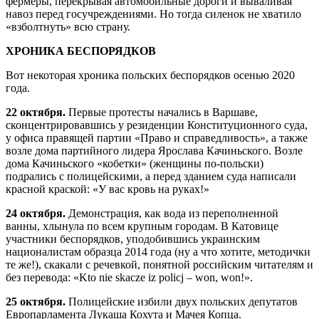
фермеры, перекрывая автомобильные дороги и вываливая
навоз перед госучреждениями. Но тогда силенок не хватило
«взболтнуть» всю страну.
ХРОНИКА БЕСПОРЯДКОВ
Вот некоторая хроника польских беспорядков осенью 2020
года.
22 октября.
Первые протесты начались в Варшаве,
сконцентрировавшись у резиденции Конституционного суда,
у офиса правящей партии «Право и справедливость», а также
возле дома партийного лидера Ярослава Качиньского. Возле
дома Качиньского «кобетки» (женщины по-польски)
подрались с полицейскими, а перед зданием суда написали
красной краской: «У вас кровь на руках!»
24 октября.
Демонстрация, как вода из переполненной
ванны, хлынула по всем крупным городам. В Катовице
участники беспорядков, уподобившись украинским
националистам образца 2014 года (ну а что хотите, методички
те же!), скакали с речевкой, понятной российским читателям и
без перевода: «Kto nie skacze iz policj – won, won!».
25 октября.
Полицейские избили двух польских депутатов
Европарламента Лукаша Кохута и Мачея Копца.