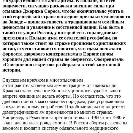
государственного тоталитаризма. В Польше, по всей
видимости, ситуацию раскачали внешние силы при
отмашке Джорджа Сороса, чтобы окончательно убить в
этой европейской стране последние признаки человечности
на Западе – приверженность к традиционным семейным
ценностям и уважение к собственной нации. Как быть в
такой ситуации России, у которой есть справедливые
претензии к Польше из-за ее оголтелой русофобии, но
которая также стоит на страже прописных христианских
истин, отчего становится понятно, что сдача польского
форпоста здорового консерватизма в Европе ничем
хорошим для нашей страны не обернется. Обозреватель
«Совершенно секретно» разбирался в этой запутанной
истории.
Спусковым крючком к многотысячным
антиправительственным демонстрациям от Гданьска до
Кракова стало решение Конституционного суда Польши о
запрете женщинам делать аборты. Но согласитесь, что это
дряблый повод к массовым беспорядкам, уже угрожающим
государственному устройству. Подобные меры по защите от
демографических ям применяются во многих странах.
Например, в Румынии запрет действовал с 1960-х по 1980-е
годы, дав всплеск рождаемости. В России аборты разрешены
законом и входят в систему обязательного медицинского