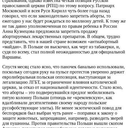
страхования, однако известна четкая позиция Русской
православной церкви (РПЦ) по этому вопросу. Патриарх
Московский и всея Руси Кирилл чуть более года назад
говорил, что если законодательно запретить аборты, то
ежегодно у нас будет рождаться по миллиону детей. К тому же
не так давно уполномоченная по правам ребенка в России
Анна Кузнецова предложила запретить продажу
абортируемых лекарственных препаратов. В общем, трудно
представить, что в нашей стране возможен «антиабортный
«майдан». В Польше он выскочил, как черт из табакерки, и,
судя по всему, стал полной неожиданностью для официальной
Варшавы.
Спустя месяц стало ясно, что паночек банально использовали,
поскольку сегодня руку на пульсе протестов уверенно держит
евролиберальная польская оппозиция, выступающая за
легализацию ЛГБТ, за ограничение влияния католической
церкви, за отказ от национальной идентичности. Стало ясно,
что аборты – это подвернувшийся предлог мобилизовать
пятую колонну Польши (отнюдь не «кремлевскую», как
вдалбливали десятилетиями своему народу польские
русофобствующие элиты). Не менее экзотический повод для
беспорядков был выбран чуть ранее – поправки к закону о
защите животных, запрещавшие, например, разводить зверей
для пушнины. Против правительства Польши вышли скопом