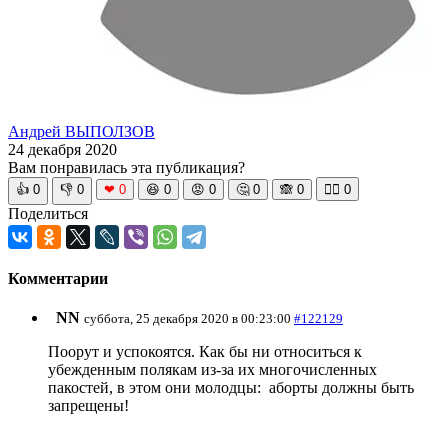
Андрей ВЫПОЛЗОВ
24 декабря 2020
Вам понравилась эта публикация?
👍
0
👎
0
❤
0
😆
0
😡
0
🤔
0
🙈
0
🧘‍♀️
0
Поделиться
Комментарии
NN
суббота, 25 декабря 2020 в 00:23:00
#122129
Поорут и успокоятся. Как бы ни относиться к
убежденным полякам из-за их многочисленных
пакостей, в этом они молодцы: аборты должны быть
запрещены!