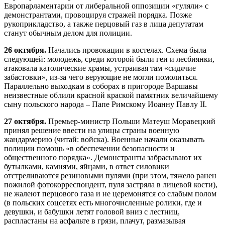
Европарламентарии от либеральной оппозиции «гуляли» с
демонстрантами, провоцируя стражей порядка. Позже
рукоприкладство, а также перцовый газ в лица депутатам
станут обычным делом для полиции.
26 октября.
Начались провокации в костелах. Схема была
следующей: молодежь, среди которой были геи и лесбиянки,
атаковала католические храмы, устраивая там «сидячие
забастовки», из-за чего верующие не могли помолиться.
Параллельно выходкам в соборах в пригороде Варшавы
неизвестные облили красной краской памятник величайшему
сыну польского народа – Папе Римскому Иоанну Павлу II.
27 октября.
Премьер-министр Польши Матеуш Моравецкий
принял решение ввести на улицы страны военную
жандармерию (читай: войска). Военные начали оказывать
полиции помощь «в обеспечении безопасности и
общественного порядка». Демонстранты забрасывают их
бутылками, камнями, яйцами, в ответ силовики
отстреливаются резиновыми пулями (при этом, тяжело ранен
пожилой фотокорреспондент, пуля застряла в лицевой кости),
не жалеют перцового газа и не церемонятся со слабым полом
(в польских соцсетях есть многочисленные ролики, где и
девушки, и бабушки летят головой вниз с лестниц,
распластаны на асфальте в грязи, плачут, размазывая