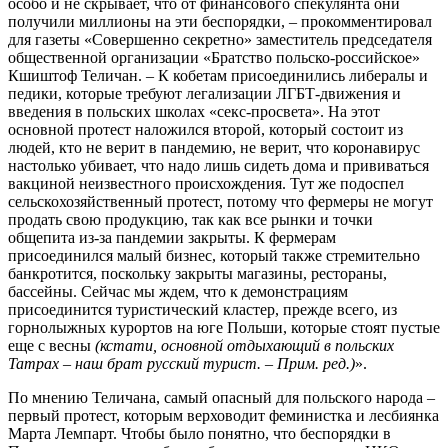
особо и не скрывает, что от финансового спекулянта они
получили миллионы на эти беспорядки, – прокомментировал
для газеты «Совершенно секретно» заместитель председателя
общественной организации «Братство польско-российское»
Кшиштоф Теличан. – К кобетам присоединились либералы и
педики, которые требуют легализации ЛГБТ-движения и
введения в польских школах «секс-просвета». На этот
основной протест наложился второй, который состоит из
людей, кто не верит в пандемию, не верит, что коронавирус
настолько убивает, что надо лишь сидеть дома и прививаться
вакциной неизвестного происхождения. Тут же подоспел
сельскохозяйственный протест, потому что фермеры не могут
продать свою продукцию, так как все рынки и точки
общепита из-за пандемии закрыты. К фермерам
присоединился малый бизнес, который также стремительно
банкротится, поскольку закрыты магазины, рестораны,
бассейны. Сейчас мы ждем, что к демонстрациям
присоединится туристический кластер, прежде всего, из
горнолыжных курортов на юге Польши, которые стоят пустые
еще с весны
(кстати, основной отдыхающий в польских
Татрах – наш брат русский турист. – Прим. ред.)
».
По мнению Теличана, самый опасный для польского народа –
первый протест, которым верховодит феминистка и лесбиянка
Марта Лемпарт. Чтобы было понятно, что беспорядки в