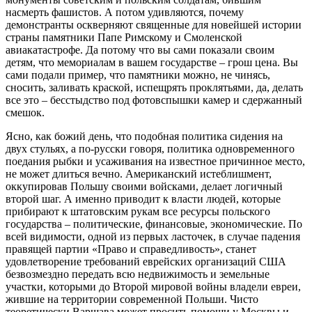
насмерть фашистов. А потом удивляются, почему
демонстранты оскверняют священные для новейшей истории
страны памятники Папе Римскому и Смоленской
авиакатастрофе. Да потому что вы сами показали своим
детям, что мемориалам в вашем государстве – грош цена. Вы
сами подали пример, что памятники можно, не чинясь,
сносить, заливать краской, испещрять проклятьями, да, делать
все это – бесстыдство под фотовспышки камер и сдержанный
смешок.
Ясно, как божий день, что подобная политика сидения на
двух стульях, а по-русски говоря, политика одновременного
поедания рыбки и усаживания на известное причинное место,
не может длиться вечно. Американский истеблишмент,
оккупировав Польшу своими войсками, делает логичный
второй шаг. А именно приводит к власти людей, которые
прибирают к штатовским рукам все ресурсы польского
государства – политические, финансовые, экономические. По
всей видимости, одной из первых ласточек, в случае падения
правящей партии «Право и справедливость», станет
удовлетворение требований еврейских организаций США
безвозмездно передать всю недвижимость и земельные
участки, которыми до Второй мировой войны владели евреи,
жившие на территории современной Польши. Чисто
теоретически Варшава может просить помощи у Москвы и