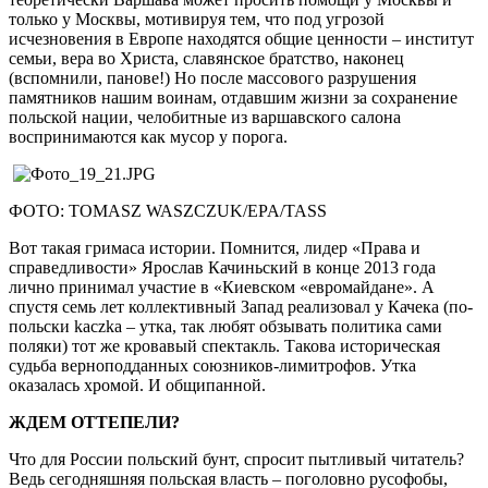
только у Москвы, мотивируя тем, что под угрозой
исчезновения в Европе находятся общие ценности – институт
семьи, вера во Христа, славянское братство, наконец
(вспомнили, панове!) Но после массового разрушения
памятников нашим воинам, отдавшим жизни за сохранение
польской нации, челобитные из варшавского салона
воспринимаются как мусор у порога.
ФОТО: TOMASZ WASZCZUK/EPA/TASS
Вот такая гримаса истории. Помнится, лидер «Права и
справедливости» Ярослав Качиньский в конце 2013 года
лично принимал участие в «Киевском «евромайдане». А
спустя семь лет коллективный Запад реализовал у Качека (по-
польски kaczka – утка, так любят обзывать политика сами
поляки) тот же кровавый спектакль. Такова историческая
судьба верноподданных союзников-лимитрофов. Утка
оказалась хромой. И общипанной.
ЖДЕМ ОТТЕПЕЛИ?
Что для России польский бунт, спросит пытливый читатель?
Ведь сегодняшняя польская власть – поголовно русофобы,