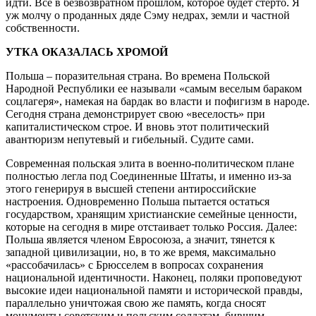
идти. Все в безвозвратном прошлом, которое будет стерто. Я
уж молчу о проданных дяде Сэму недрах, земли и частной
собственности.
УТКА ОКАЗАЛАСЬ ХРОМОЙ
Польша – поразительная страна. Во времена Польской
Народной Республики ее называли «самым веселым бараком
соцлагеря», намекая на бардак во власти и пофигизм в народе.
Сегодня страна демонстрирует свою «веселость» при
капиталистическом строе. И вновь этот политический
авантюризм непутевый и гибельный. Судите сами.
Современная польская элита в военно-политическом плане
полностью легла под Соединенные Штаты, и именно из-за
этого генерируя в высшей степени антироссийские
настроения. Одновременно Польша пытается остаться
государством, хранящим христианские семейные ценности,
которые на сегодня в мире отстаивает только Россия. Далее:
Польша является членом Евросоюза, а значит, тянется к
западной цивилизации, но, в то же время, максимально
«рассобачилась» с Брюсселем в вопросах сохранения
национальной идентичности. Наконец, поляки проповедуют
высокие идеи национальной памяти и исторической правды,
параллельно уничтожая свою же память, когда сносят
монументы советским и польским солдатам, бившим