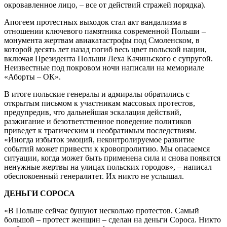
окровавленное лицо, – все от действий стражей порядка).
Апогеем протестных выходок стал акт вандализма в
отношении ключевого памятника современной Польши –
монумента жертвам авиакатастрофы под Смоленском, в
которой десять лет назад погиб весь цвет польской нации,
включая Президента Польши Леха Качиньского с супругой.
Неизвестные под покровом ночи написали на мемориале
«Аборты – ОК».
В итоге польские генералы и адмиралы обратились с
открытым письмом к участникам массовых протестов,
предупредив, что дальнейшая эскалация действий,
разжигание и безответственное поведение политиков
приведет к трагическим и необратимым последствиям.
«Иногда избыток эмоций, неконтролируемое развитие
событий может привести к кровопролитию. Мы опасаемся
ситуации, когда может быть применена сила и снова появятся
ненужные жертвы на улицах польских городов», – написал
обеспокоенный генералитет. Их никто не услышал.
ДЕНЬГИ СОРОСА
«В Польше сейчас бушуют несколько протестов. Самый
большой – протест женщин – сделан на деньги Сороса. Никто