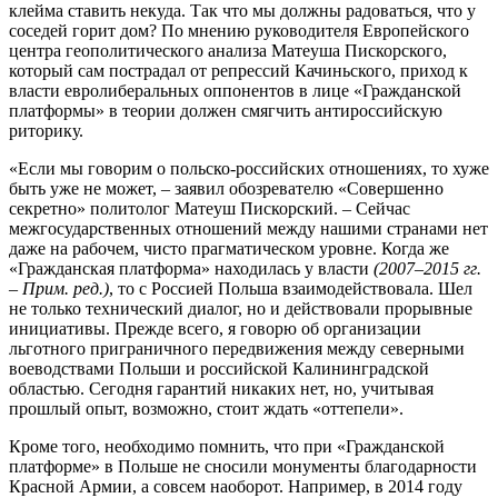
клейма ставить некуда. Так что мы должны радоваться, что у
соседей горит дом? По мнению руководителя Европейского
центра геополитического анализа Матеуша Пискорского,
который сам пострадал от репрессий Качиньского, приход к
власти евролиберальных оппонентов в лице «Гражданской
платформы» в теории должен смягчить антироссийскую
риторику.
«Если мы говорим о польско-российских отношениях, то хуже
быть уже не может, – заявил обозревателю «Совершенно
секретно» политолог Матеуш Пискорский. – Сейчас
межгосударственных отношений между нашими странами нет
даже на рабочем, чисто прагматическом уровне. Когда же
«Гражданская платформа» находилась у власти
(2007–2015 гг.
– Прим. ред.)
, то с Россией Польша взаимодействовала. Шел
не только технический диалог, но и действовали прорывные
инициативы. Прежде всего, я говорю об организации
льготного приграничного передвижения между северными
воеводствами Польши и российской Калининградской
областью. Сегодня гарантий никаких нет, но, учитывая
прошлый опыт, возможно, стоит ждать «оттепели».
Кроме того, необходимо помнить, что при «Гражданской
платформе» в Польше не сносили монументы благодарности
Красной Армии, а совсем наоборот. Например, в 2014 году