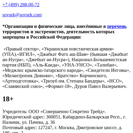
+7 (499) 288-00-72
sovsek@sovsek.com
*Организации и физические лица, внесённные в
перечень
террористов и экстремистов, деятельность которых
запрещена в Российской Федерации:
«Правый сектор», «Украинская повстанческая армия»
(УПА),«ИГИЛ», «Джабхат Фатх аш-Шам» (бывшая «Джабхат
ан-Нусра», «Джебхат ан-Нусра»), Национал-Большевистская
партия (НБП), «Аль-Каида», «УНА-УНСО», «Талибан»,
«Меджлис крымско-татарского народа», «Свидетели Иеговы»,
«Мизантропик Дивижн», «Братство» Корчинского,
«Артподготовка», «Тризуб им. Степана Бандеры», «НСО»,
«Славянский союз», «Формат-18», Дуров Павел Валерьевич.
18+
Учредитель: ООО «Совершенно Секретно Трейд».
Юридический адрес: 360051, Кабардино-Балкарская Респ., г.
Нальчик, ул. Пачева, д. 36
Почтовый адрес: 127247, г. Москва, Дмитровское шоссе, д.
100, стр. 2