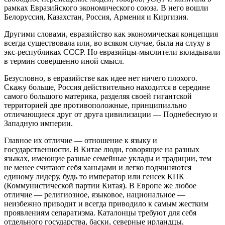
рамках Евразийского экономического союза. В него вошли
Белоруссия, Казахстан, Россия, Армения и Киргизия.
Другими словами, евразийство как экономическая концепция
всегда существовала или, во всяком случае, была на слуху в
экс-республиках СССР. Но евразийцы-мыслители вкладывали
в термин совершенно иной смысл.
Безусловно, в евразийстве как идее нет ничего плохого.
Скажу больше, Россия действительно находится в середине
самого большого материка, разделяя своей гигантской
территорией две противоположные, принципиально
отличающиеся друг от друга цивилизации — Поднебесную и
Западную империи.
Главное их отличие — отношение к языку и
государственности. В Китае люди, говорящие на разных
языках, имеющие разные семейные уклады и традиции, тем
не менее считают себя ханьцами и легко подчиняются
единому лидеру, будь то император или генсек КПК
(Коммунистической партии Китая). В Европе же любое
отличие — религиозное, языковое, национальное —
неизбежно приводит и всегда приводило к самым жестким
проявлениям сепаратизма. Каталонцы требуют для себя
отдельного государства, баски, северные ирландцы,