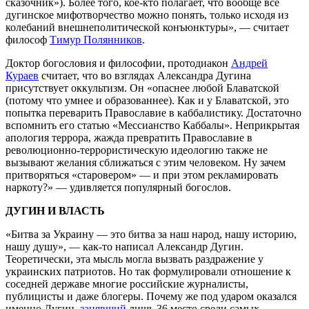
сказочник»). Более того, кое-кто полагает, что вообще все
дугинское мифотворчество можно понять, только исходя из
колебаний внешнеполитической конъюнктуры», — считает
философ
Тимур Полянников
.
Доктор богословия и философии, протодиакон
Андрей
Кураев
считает, что во взглядах Александра Дугина
присутствует оккультизм. Он «опаснее любой Блаватской
(потому что умнее и образованнее). Как и у Блаватской, это
попытка переварить Православие в каббалистику. Достаточно
вспомнить его статью «Мессианство Каббалы». Неприкрытая
апология террора, жажда превратить Православие в
революционно-террористическую идеологию также не
вызывают желания сближаться с этим человеком. Ну зачем
притворяться «старовером» — и при этом рекламировать
наркоту?» — удивляется популярный богослов.
ДУГИН И ВЛАСТЬ
«Битва за Украину — это битва за наш народ, нашу историю,
нашу душу», — как-то написал Александр Дугин.
Теоретически, эта мысль могла вызвать раздражение у
украинских патриотов. Но так формулировали отношение к
соседней державе многие российские журналисты,
публицисты и даже блогеры. Почему же под ударом оказался
именно Дугин,
занявший
лишь 36 место среди самых