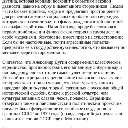
Дугина, которая корнями восходит к событиям вековой
давности, давно на слуху и имеет много сторонников. Людям
часто бывает приятно, когда им предлагают простой рецепт
для решения сложных социальных проблем или сверхидея,
которая их возвеличивает по факту рождения в той или иной
географической точке. На мой взгляд, вроде бы сложная в
первом приближении философская теория на самом деле не
особо мудреная и, безусловно, имеет право на существование.
Если бы не настойчивые, почти агрессивные попытки
превратить ее в государственную идеологию, что вызывает по
меньшей мере настороженность.
Считается, что Александр Дугин осовременил классическое
евразийство, противопоставив его западному либерализму и
постмодерну, однако это не самое существенное отличие.
Евразийцы отрицали существование славянского культурно-
исторического типа и считали, что культуры «туранских
народов» (финно-угры, тюрки), связанных с русскими общей
исторической судьбой, ближе к русской культуре, чем
культуры западных славян (чехов, поляков). Евразийцы
отвергали также и панславистский политический проект, их
идеалом было федеративное евразийское государство в
границах СССР до 1939 года (правда, евразийцы предлагали
включить в состав СССР еще и Монголию).