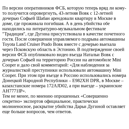
По версии оперативников ФСБ, которую теперь вряд ли кому-
то получится опровергнуть, 43-летняя Вовк с 12-летней
дочерью Софьей Шабан арендовали квартиру в Москве в
доме, где проживала погибшая. А в день убийства обе
находились на литературно-музыкальном фестивале
"Традиция", где Дугина присутствовала в качестве почетного
гостя. После совершения управляемого подрыва автомашины
Toyota Land Cruiser Prado Вовк вместе с дочерью выехала
через Псковскую область в Эстонию. В подтверждение своей
версии ФСБ опубликовало видео въезда Натальи Вовк с
дочерью Софьей на территорию России на автомобиле Mini
Cooper и дало свой комментарий: «Для наблюдения за
журналисткой преступники использовали автомашину Mini
Cooper. При этом при въезде в Россию использовались номера
Донецкой Народной Республики – Е982ХН DPR, в Москве –
казахстанские номера 172AJD02, а при выезде – украинские
AH7771IP».
Тем не менее, по мнению опрошенных «Совершенно
секретно» экспертов официальное, практически
молниеносное, раскрытие убийства Дарьи Дугиной оставляет
еще больше вопросов, чем ответов.