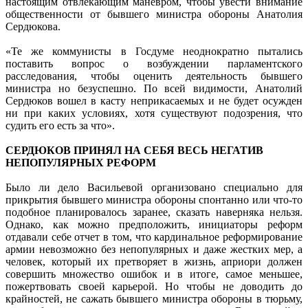
настоящим отвлекающим маневром, чтобы увести внимание
общественности от бывшего министра обороны Анатолия
Сердюкова.
«Те же коммунисты в Госдуме неоднократно пытались
поставить вопрос о возбуждении парламентского
расследования, чтобы оценить деятельность бывшего
министра но безуспешно. По всей видимости, Анатолий
Сердюков вошел в касту неприкасаемых и не будет осужден
ни при каких условиях, хотя существуют подозрения, что
судить его есть за что».
СЕРДЮКОВ ПРИНЯЛ НА СЕБЯ ВЕСЬ НЕГАТИВ
НЕПОПУЛЯРНЫХ РЕФОРМ
Было ли дело Васильевой организовано специально для
прикрытия бывшего министра обороны спонтанно или что-то
подобное планировалось заранее, сказать наверняка нельзя.
Однако, как можно предположить, инициаторы реформ
отдавали себе отчет в том, что кардинальное реформирование
армии невозможно без непопулярных и даже жестких мер, а
человек, который их претворяет в жизнь, априори должен
совершить множество ошибок и в итоге, самое меньшее,
пожертвовать своей карьерой. Но чтобы не доводить до
крайностей, не сажать бывшего министра обороны в тюрьму,