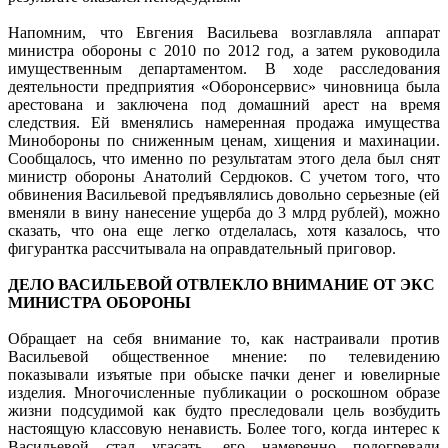
Напомним, что Евгения Васильева возглавляла аппарат
министра обороны с 2010 по 2012 год, а затем руководила
имущественным департаментом. В ходе расследования
деятельности предприятия «Оборонсервис» чиновница была
арестована и заключена под домашний арест на время
следствия. Ей вменялись намеренная продажа имущества
Минобороны по сниженным ценам, хищения и махинации.
Сообщалось, что именно по результатам этого дела был снят
министр обороны Анатолий Сердюков. С учетом того, что
обвинения Васильевой предъявлялись довольно серьезные (ей
вменяли в вину нанесение ущерба до 3 млрд рублей), можно
сказать, что она еще легко отделалась, хотя казалось, что
фигурантка рассчитывала на оправдательный приговор.
ДЕЛО ВАСИЛЬЕВОЙ ОТВЛЕКЛО ВНИМАНИЕ ОТ ЭКС
МИНИСТРА ОБОРОНЫ
Обращает на себя внимание то, как настраивали против
Васильевой общественное мнение: по телевидению
показывали изъятые при обыске пачки денег и ювелирные
изделия. Многочисленные публикации о роскошном образе
жизни подсудимой как будто преследовали цель возбудить
настоящую классовую ненависть. Более того, когда интерес к
Васильевой стал угасать, его намеренно подогревали