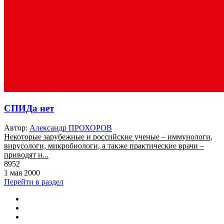
СПИДа нет
Автор:
Александр ПРОХОРОВ
Некоторые зарубежные и российские ученые – иммунологи,
вирусологи, микробиологи, а также практические врачи –
приводят н...
8952
1 мая 2000
Перейти в раздел