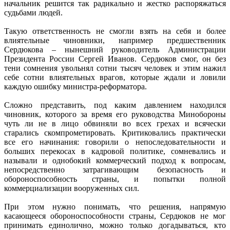
начальник решится так радикально и жестко распоряжаться
судьбами людей.
Такую ответственность не смогли взять на себя и более
влиятельные чиновники, например предшественник
Сердюкова – нынешний руководитель Администрации
Президента России Сергей Иванов. Сердюков смог, он без
тени сомнения увольнял сотни тысяч человек и этим нажил
себе сотни влиятельных врагов, которые ждали и ловили
каждую ошибку министра-реформатора.
Сложно представить, под каким давлением находился
чиновник, которого за время его руководства Минобороны
чуть ли не в лицо обвиняли во всех грехах и всячески
старались скомпрометировать. Критиковались практически
все его начинания: говорили о непоследовательности и
больших перекосах в кадровой политике, сомневались и
называли и однобокий коммерческий подход к вопросам,
непосредственно затрагивающим безопасность и
обороноспособность страны, и попытки полной
коммерциализации вооруженных сил.
При этом нужно понимать, что решения, напрямую
касающееся обороноспособности страны, Сердюков не мог
принимать единолично, можно только догадываться, кто