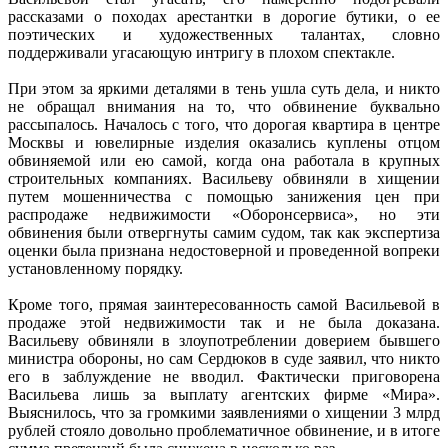
рассказами о походах арестантки в дорогие бутики, о ее
поэтических и художественных талантах, словно
поддерживали угасающую интригу в плохом спектакле.
При этом за яркими деталями в тень ушла суть дела, и никто
не обращал внимания на то, что обвинение буквально
рассыпалось. Началось с того, что дорогая квартира в центре
Москвы и ювелирные изделия оказались куплены отцом
обвиняемой или ею самой, когда она работала в крупных
строительных компаниях. Васильеву обвиняли в хищении
путем мошенничества с помощью занижения цен при
распродаже недвижимости «Оборонсервиса», но эти
обвинения были отвергнуты самим судом, так как экспертиза
оценки была признана недостоверной и проведенной вопреки
установленному порядку.
Кроме того, прямая заинтересованность самой Васильевой в
продаже этой недвижимости так и не была доказана.
Васильеву обвиняли в злоупотреблении доверием бывшего
министра обороны, но сам Сердюков в суде заявил, что никто
его в заблуждение не вводил. Фактически приговорена
Васильева лишь за выплату агентских фирме «Мира».
Выяснилось, что за громкими заявлениями о хищении 3 млрд
рублей стояло довольно проблематичное обвинение, и в итоге