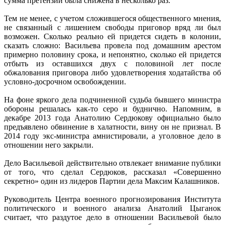
сумма претензий была снижена в несколько раз.
Тем не менее, с учетом сложившегося общественного мнения,
не связанный с лишением свободы приговор вряд ли был
возможен. Сколько реально ей придется сидеть в колонии,
сказать сложно: Васильева провела под домашним арестом
примерно половину срока, и непонятно, сколько ей придется
отбыть из оставшихся двух с половиной лет после
обжалования приговора либо удовлетворения ходатайства об
условно-досрочном освобождении.
На фоне яркого дела подчиненной судьба бывшего министра
обороны решалась как-то серо и буднично. Напомним, в
декабре 2013 года Анатолию Сердюкову официально было
предъявлено обвинение в халатности, вину он не признал. В
2014 году экс-министра амнистировали, а уголовное дело в
отношении него закрыли.
Дело Васильевой действительно отвлекает внимание публики
от того, что сделал Сердюков, рассказал «Совершенно
секретно» один из лидеров Партии дела Максим Калашников.
Руководитель Центра военного прогнозирования Института
политического и военного анализа Анатолий Цыганок
считает, что раздутое дело в отношении Васильевой было