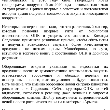
увеличиваться. В 2010 году была утверждена новая
госпрограмма вооружений до 2020 года – стоимос-тью около
20 трлн рублей. Причем впервые в советской и постсоветской
истории армия получила возможность закупать иностранное
вооружение.
Некоторые эксперты посчитали, что это расчетливый маневр,
который позволил впервые уйти от монополии
отечественного ОПК и умерить его аппетиты. Команда
Сердюкова применяла различные приемы, чтобы сбить цены
и получить возможность закупать более качественную
продукцию по низким ценам. Минобороны, по сути,
вступило в торговую войну с собственным ОПК и добилось
результатов.
Оборонщикам открыто указывали на недостатки их
продукции, военные демонстративно отказывались закупать
отечественное вооружение и обещали перейти на
иностранные аналоги, если их условия не будут выполнены.
Есть мнение, что именно оборонное лобби сыграло ключевую
роль в отставке Сердюкова. Сейчас кураторы ОПК, по всей
видимости, готовятся к реваншу, даже лояльная к запросам
оборонщиков команда Шойгу возмутилась астрономической
ценой нового российского танка на платформе «Армата».