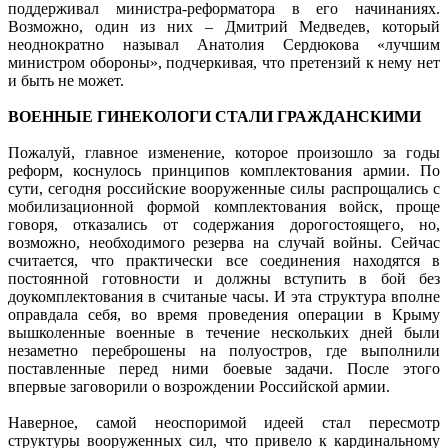
поддерживал министра-реформатора в его начинаниях.
Возможно, один из них – Дмитрий Медведев, который
неоднократно называл Анатолия Сердюкова «лучшим
министром обороны», подчеркивая, что претензий к нему нет
и быть не может.
ВОЕННЫЕ ГИНЕКОЛОГИ СТАЛИ ГРАЖДАНСКИМИ
Пожалуй, главное изменение, которое произошло за годы
реформ, коснулось принципов комплектования армии. По
сути, сегодня российские вооруженные силы распрощались с
мобилизационной формой комплектования войск, проще
говоря, отказались от содержания дорогостоящего, но,
возможно, необходимого резерва на случай войны. Сейчас
считается, что практически все соединения находятся в
постоянной готовности и должны вступить в бой без
доукомплектования в считаные часы. И эта структура вполне
оправдала себя, во время проведения операции в Крыму
вышколенные военные в течение нескольких дней были
незаметно переброшены на полуостров, где выполнили
поставленные перед ними бое­вые задачи. После этого
впервые заговорили о возрождении Российской армии.
Наверное, самой неоспоримой идеей стал пересмотр
структуры вооруженных сил, что привело к кардинальному