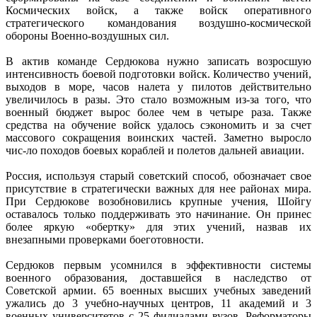
Космических войск, а также войск оперативного
стратегического командования воздушно-космической
обороны Военно-воздушных сил.
В актив команде Сердюкова нужно записать возросшую
интенсивность боевой подготовки войск. Количество учений,
выходов в море, часов налета у пилотов действительно
увеличилось в разы. Это стало возможным из-за того, что
военный бюджет вырос более чем в четыре раза. Также
средства на обучение войск удалось сэкономить и за счет
массового сокращения воинских частей. Заметно выросло
чис-ло походов боевых кораблей и полетов дальней авиации.
Россия, используя старый советский способ, обозначает свое
присутствие в стратегически важных для нее районах мира.
При Сердюкове возобновились крупные учения, Шойгу
оставалось только поддерживать это начинание. Он принес
более яркую «обертку» для этих учений, назвав их
внезапными проверками боеготовности.
Сердюков первым усомнился в эффективности системы
военного образования, доставшейся в наследство от
Советской армии. 65 военных высших учебных заведений
ужались до 3 учебно-научных центров, 11 академий и 3
военных университетов с 25 филиалами вузов. Реформаторы