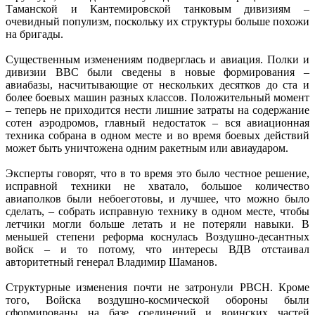
Таманской и Кантемировской танковым дивизиям –
очевидный популизм, поскольку их структуры больше похожи
на бригады.
Существенным изменениям подверглась и авиация. Полки и
дивизии ВВС были сведены в новые формирования –
авиабазы, насчитывающие от нескольких десятков до ста и
более боевых машин разных классов. Положительный момент
– теперь не приходится нести лишние затраты на содержание
сотен аэродромов, главный недостаток – вся авиационная
техника собрана в одном месте и во время боевых действий
может быть уничтожена одним ракетным или авиаударом.
Эксперты говорят, что в то время это было честное решение,
исправной техники не хватало, большое количество
авиаполков были небоеготовы, и лучшее, что можно было
сделать, – собрать исправную технику в одном месте, чтобы
летчики могли больше летать и не потеряли навыки. В
меньшей степени реформа коснулась Воздушно-десантных
войск – и то потому, что интересы ВДВ отстаивал
авторитетный генерал Владимир Шаманов.
Структурные изменения почти не затронули РВСН. Кроме
того, Войска воздушно-космической обороны были
сформированы на базе соединений и воинских частей