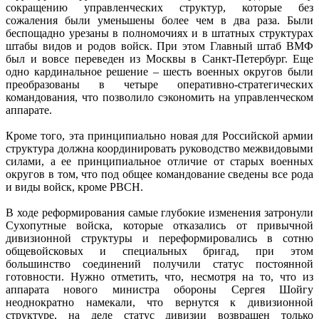
сокращению управленческих структур, которые без
сожаления были уменьшены более чем в два раза. Были
беспощадно урезаны в полномочиях и в штатных структурах
штабы видов и родов войск. При этом Главный штаб ВМФ
был и вовсе переведен из Москвы в Санкт-Петербург. Еще
одно кардинальное решение – шесть военных округов были
преобразованы в четыре оперативно-стратегических
командования, что позволило сэкономить на управленческом
аппарате.
Кроме того, эта принципиально новая для Российской армии
структура должна координировать руководство межвидовыми
силами, а ее принципиальное отличие от старых военных
округов в том, что под общее командование сведены все рода
и виды войск, кроме РВСН.
В ходе реформирования самые глубокие изменения затронули
Сухопутные войска, которые отказались от привычной
дивизионной структуры и переформировались в сотню
общевойсковых и специальных бригад, при этом
большинство соединений получили статус постоянной
готовности. Нужно отметить, что, несмотря на то, что из
аппарата нового министра обороны Сергея Шойгу
неоднократно намекали, что вернутся к дивизионной
структуре, на деле статус дивизии возвращен только