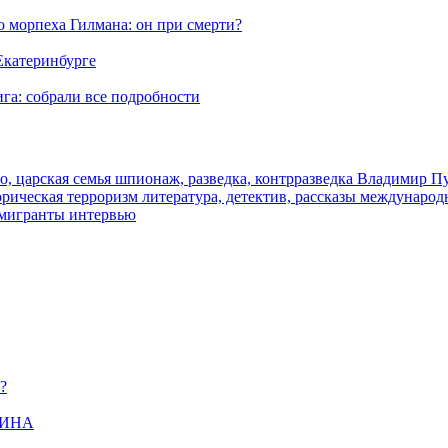
морпеха Гилмана: он при смерти?
 Екатеринбурге
га: собрали все подробности
о, царская семья
шпионаж, разведка, контрразведка
Владимир П
торическая
терроризм
литература, детектив, рассказы
международ
 мигранты
интервью
?
ЩИНА