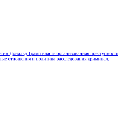
утин
Дональд Трамп
власть
организованная преступность
ные отношения и политика
расследования
криминал,