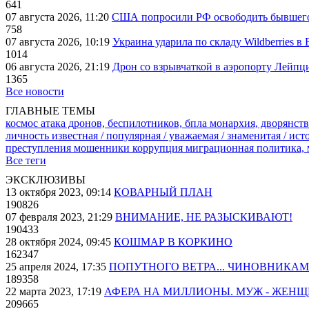
641
07 августа 2026, 11:20
США попросили РФ освободить бывшего 
758
07 августа 2026, 10:19
Украина ударила по складу Wildberries в
1014
06 августа 2026, 21:19
Дрон со взрывчаткой в аэропорту Лейпци
1365
Все новости
ГЛАВНЫЕ ТЕМЫ
космос
атака дронов, беспилотников, бпла
монархия, дворянств
личность известная / популярная / уважаемая / знаменитая / ис
преступления
мошенники
коррупция
миграционная политика,
Все теги
ЭКСКЛЮЗИВЫ
13 октября 2023, 09:14
КОВАРНЫЙ ПЛАН
190826
07 февраля 2023, 21:29
ВНИМАНИЕ, НЕ РАЗЫСКИВАЮТ!
190433
28 октября 2024, 09:45
КОШМАР В КОРКИНО
162347
25 апреля 2024, 17:35
ПОПУТНОГО ВЕТРА... ЧИНОВНИКАМ
189358
22 марта 2023, 17:19
АФЕРА НА МИЛЛИОНЫ. МУЖ - ЖЕН
209665