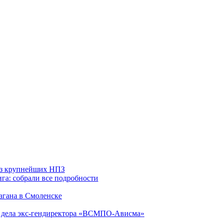
 из крупнейших НПЗ
га: собрали все подробности
агана в Смоленске
ю дела экс-гендиректора «ВСМПО-Ависма»