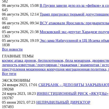
582
06 августа 2026, 15:08
В Грузии завели дело из-за «фейков» в с
645
06 августа 2026, 12:14
Трамп пригрозил тюрьмой допустившим 
651
06 августа 2026, 09:34
ВСУ атаковали Ярославль: предварител
4402
05 августа 2026, 21:38
Московский экс-депутат Харадизе получи
1363
05 августа 2026, 19:19
Экс-зама Набиуллиной в ЦБ Исаева объя
1838
Все новости
ГЛАВНЫЕ ТЕМЫ
космос
атака дронов, беспилотников, бпла
монархия, дворянств
личность известная / популярная / уважаемая / знаменитая / ис
преступления
мошенники
коррупция
миграционная политика,
Все теги
ЭКСКЛЮЗИВЫ
24 января 2023, 17:01
СБЕРБАНК – ДЕПОЗИТЫ ЗАКРЫВАЮ
199268
24 марта 2023, 18:23
ИНВЕСТИЦИОННЫЙ РИСК «ЯКУДЗЫ»
193787
05 июня 2023, 07:23
НЕПРАВИЛЬНЫЙ ДИРЕКТОР
197493