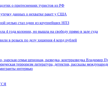
оцсетях о притеснениях туристов из РФ
утечку данных о нехватке ракет у США
ьной целью стал один из крупнейших НПЗ
ла 4 года колонии, но вышла на свободу прямо в зале суда
вили в розыск по делу хищения 4 млрд рублей
о, царская семья
шпионаж, разведка, контрразведка
Владимир П
торическая
терроризм
литература, детектив, рассказы
международ
 мигранты
интервью
ТСЯ