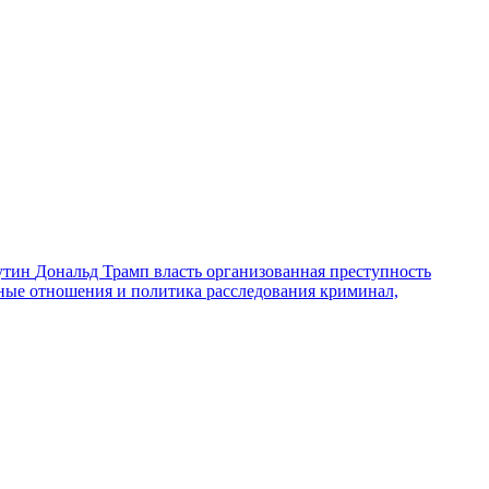
утин
Дональд Трамп
власть
организованная преступность
ные отношения и политика
расследования
криминал,