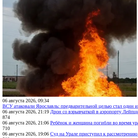
06 августа 2026, 09:34
ВСУ атаковали Ярославль: предварительной целью стал один
06 августа 2026, 21:19
Дрон со взрывчаткой в аэропорту Лейпци
874
06 августа 2026, 21:06
Ребёнок и женщина погибли во время ур
710
06 августа 2026, 19:06
Суд на Урале приступил к рассмотрени