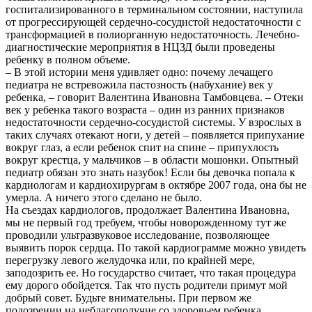
госпитализированного в терминальном состоянии, наступила
от прогрессирующей сердечно-сосудистой недостаточности с
трансформацией в полиорганную недостаточность. Лечебно-
диагностические мероприятия в НЦЗД были проведены
ребенку в полном объеме.
– В этой истории меня удивляет одно: почему лечащего
педиатра не встревожила пастозность (набухание) век у
ребенка, – говорит Валентина Ивановна Тамбовцева. – Отеки
век у ребенка такого возраста – один из ранних признаков
недостаточности сердечно-сосудистой системы. У взрослых в
таких случаях отекают ноги, у детей – появляется припухание
вокруг глаз, а если ребенок спит на спине – припухлость
вокруг крестца, у мальчиков – в области мошонки. Опытный
педиатр обязан это знать назубок! Если бы девочка попала к
кардиологам и кардиохирургам в октябре 2007 года, она бы не
умерла. А ничего этого сделано не было.
На съездах кардиологов, продолжает Валентина Ивановна,
мы не первый год требуем, чтобы новорожденному тут же
проводили ультразвуковое исследование, позволяющее
выявить порок сердца. По такой кардиограмме можно увидеть
перегрузку левого желудочка или, по крайней мере,
заподозрить ее. Но государство считает, что такая процедура
ему дорого обойдется. Так что пусть родители примут мой
добрый совет. Будьте внимательны. При первом же
подозрении на неблагополучие со здоровьем ребенка