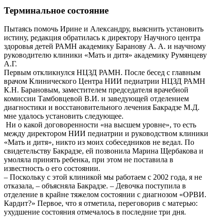
Терминальное состояние
Пытаясь помочь Ирине и Александру, выяснить установить
истину, редакция обратилась к директору Научного центра
здоровья детей РАМН академику Баранову А. А. и научному
руководителю клиники «Мать и дитя» академику Румянцеву
А.Г.
Первым откликнулся НЦЗД РАМН. После бесед с главным
врачом Клинического Центра НИИ педиатрии НЦЗД РАМН
К.Н. Барановым, заместителем председателя врачебной
комиссии Тамбовцевой В.И. и заведующей отделением
диагностики и восстановительного лечения Бакрадзе М.Д.
мне удалось установить следующее.
Ни о какой договоренности «на высшем уровне», то есть
между директором НИИ педиатрии и руководством клиники
«Мать и дитя», никто из моих собеседников не ведал. По
свидетельству Бакрадзе, ей позвонила Марина Щербакова и
умоляла принять ребенка, при этом не поставила в
известность о его состоянии.
– Поскольку с этой клиникой мы работаем с 2002 года, я не
отказала, – объясняла Бакрадзе. – Девочка поступила в
отделение в крайне тяжелом состоянии с диагнозом «ОРВИ.
Кардит?» Первое, что я отметила, переговорив с матерью:
ухудшение состояния отмечалось в последние три дня.