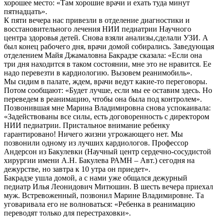
хорошее место: «Там хорошие врачи и ехать туда минут
пятнадцать».
К пяти вечера нас привезли в отделение диагностики и
восстановительного лечения НИИ педиатрии Научного
центра здоровья детей. Снова взяли анализы,сделали УЗИ. А
был конец рабочего дня, врачи домой собирались. Заведующая
отделением Майя Джамаловна Бакрадзе сказала: «Если она
три дня находится в таком состоянии, мне это не нравится. Ее
надо перевезти в кардиологию. Вызовем реанимобиль».
Мы сидим в палате, ждем, врачи ведут какие-то переговоры.
Потом сообщают: «Будет лучше, если мы ее оставим здесь. Но
переведем в реанимацию, чтобы она была под контролем».
Позвонившая мне Марина Владимировна снова успокаивала:
«Задействованы все силы, есть договоренность с директором
НИИ педиатрии. Пристальное внимание ребенку
гарантировано! Ничего жизни угрожающего нет. Мы
позвонили одному из лучших кардиологов. Профессор
Андерсон из Бакулевки (Научный центр сердечно-сосудистой
хирургии имени А.Н. Бакулева РАМН – Авт.) сегодня на
дежурстве, но завтра к 10 утра он приедет».
Бакрадзе ушла домой, а с нами уже общался дежурный
педиатр Илья Леонидович Митюшин. В шесть вечера приехал
муж. Встревоженный, позвонил Марине Владимировне. Та
уговаривала его не волноваться: «Ребенка в реанимацию
переводят только для перестраховки».