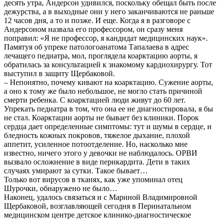
десять утра, Андерсон удивился, поскольку обещал быть после
дежурства, а в выходные они у него заканчиваются не раньше
12 часов дня, а то и позже. И еще. Когда я в разговоре с
Андерсоном назвала его профессором, он сразу меня
поправил: «Я не профессор, я кандидат медицинских наук».
Памятуя об упреке патологоанатома Тапалаева в адрес
лечащего педиатра, мол, проглядела коарктацию аорты, я
обратилась за консультацией к знакомому кардиохирургу. Тот
выступил в защиту Щербаковой.
– Непонятно, почему кивают на коарктацию. Сужение аорты,
а оно к тому же было небольшое, не могло стать причиной
смерти ребенка. С коарктацией люди живут до 60 лет.
Упрекать педиатра в том, что она ее не диагностировала, я бы
не стал. Коарктации аорты не бывает без клиники. Порок
сердца дает определенные симптомы: тут и шумы в сердце, и
бледность кожных покровов, тяжелое дыхание, плохой
аппетит, усиленное потоотделение. Но, насколько мне
известно, ничего этого у девочки не наблюдалось. ОРВИ
вызвало осложнение в виде перикардита. Дети в таких
случаях умирают за сутки. Такое бывает…
Только вот вирусов в тканях, как уже упоминал отец
Шурочки, обнаружено не было…
Наконец, удалось связаться и с Мариной Владимировной
Щербаковой, возглавляющей сегодня в Перинатальном
медицинском центре детское клинико-диагностическое