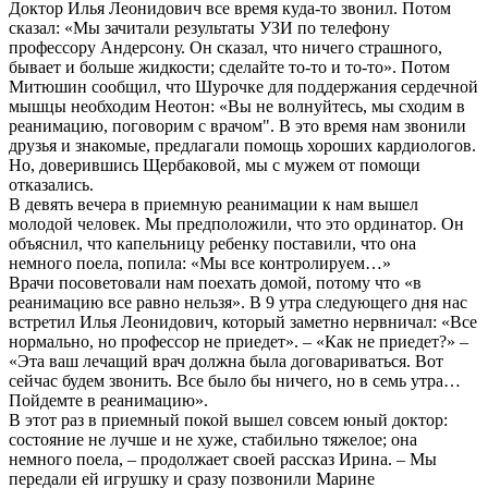
Доктор Илья Леонидович все время куда-то звонил. Потом
сказал: «Мы зачитали результаты УЗИ по телефону
профессору Андерсону. Он сказал, что ничего страшного,
бывает и больше жидкости; сделайте то-то и то-то». Потом
Митюшин сообщил, что Шурочке для поддержания сердечной
мышцы необходим Неотон: «Вы не волнуйтесь, мы сходим в
реанимацию, поговорим с врачом". В это время нам звонили
друзья и знакомые, предлагали помощь хороших кардиологов.
Но, доверившись Щербаковой, мы с мужем от помощи
отказались.
В девять вечера в приемную реанимации к нам вышел
молодой человек. Мы предположили, что это ординатор. Он
объяснил, что капельницу ребенку поставили, что она
немного поела, попила: «Мы все контролируем…»
Врачи посоветовали нам поехать домой, потому что «в
реанимацию все равно нельзя». В 9 утра следующего дня нас
встретил Илья Леонидович, который заметно нервничал: «Все
нормально, но профессор не приедет». – «Как не приедет?» –
«Эта ваш лечащий врач должна была договариваться. Вот
сейчас будем звонить. Все было бы ничего, но в семь утра…
Пойдемте в реанимацию».
В этот раз в приемный покой вышел совсем юный доктор:
состояние не лучше и не хуже, стабильно тяжелое; она
немного поела, – продолжает своей рассказ Ирина. – Мы
передали ей игрушку и сразу позвонили Марине