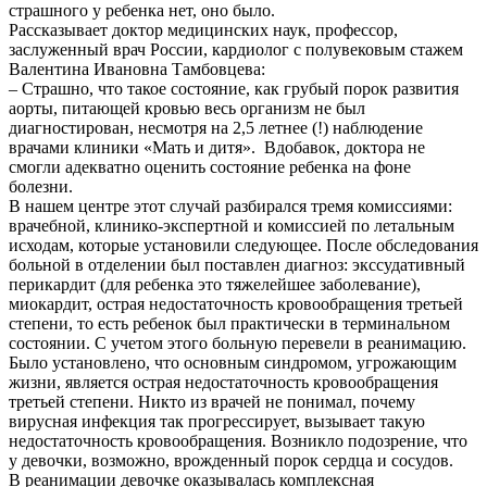
страшного у ребенка нет, оно было.
Рассказывает доктор медицинских наук, профессор,
заслуженный врач России, кардиолог с полувековым стажем
Валентина Ивановна Тамбовцева:
– Страшно, что такое состояние, как грубый порок развития
аорты, питающей кровью весь организм не был
диагностирован, несмотря на 2,5 летнее (!) наблюдение
врачами клиники «Мать и дитя». Вдобавок, доктора не
смогли адекватно оценить состояние ребенка на фоне
болезни.
В нашем центре этот случай разбирался тремя комиссиями:
врачебной, клинико-экспертной и комиссией по летальным
исходам, которые установили следующее. После обследования
больной в отделении был поставлен диагноз: экссудативный
перикардит (для ребенка это тяжелейшее заболевание),
миокардит, острая недостаточность кровообращения третьей
степени, то есть ребенок был практически в терминальном
состоянии. С учетом этого больную перевели в реанимацию.
Было установлено, что основным синдромом, угрожающим
жизни, является острая недостаточность кровообращения
третьей степени. Никто из врачей не понимал, почему
вирусная инфекция так прогрессирует, вызывает такую
недостаточность кровообращения. Возникло подозрение, что
у девочки, возможно, врожденный порок сердца и сосудов.
В реанимации девочке оказывалась комплексная