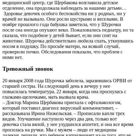
медицинский центр, где Щербакова возглавила детское
отделение, она продолжала наблюдать за нашими детьми…
Здоровье девочек особого беспокойства ни у родных, ни у
врачей не вызывало. Они росли шустрыми и веселыми. В
ноябре прошлого года бабушка заметила, что у Шурочки
после сна иногда опухают веки. Пожаловались педиатру, но та
сказала, что подобное у детей бывает, если они спят на
животике. Шурочка действительно любила спать, уткнувшись
носом в подушку. По просьбе матери, на всякий случай,
проверили почки. Обследования показали, что проблем с
ними нет.
Тревожный звонок
20 января 2008 года Шурочка заболела, заразившись ОРВИ от
старшей сестры. На следующий день к вечеру у нее
повысилась температура. 22 января, когда она проснулась с
глазками-щелочками, мать вызвала врача.
– Доктор Марина Щербакова приехала с офтальмологом,
который поставил диагноз: вирусный конъюнктивит, –
рассказывала Ирина Нижельская. – Прописали капли трех
видов. Улучшение наступило через два дня, только вот
девочка стала вялой, у нее ухудшился аппетит, и она все время
просилась на ручки. Мы с мужем – люди от медицины
далекие, решили, что ребенок капризничает из-за того, что ее