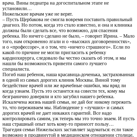
врача. Вины педиатра на догоспитальном этапе не
установили…
Нижельские врачам уже не верят.
– Пусть Щербакова не смогла вовремя поставить правильный
диагноз. Но потом, когда это стало известно, и она и клиника
должны были сделать все, что возможно, для спасения
ребенка. Но ничего сделано не было, – говорит Ирина. – Мало
того, нам откровенно лгали и о «высоких договоренностях»,
и о «профессоре», и о том, что «ничего страшного». Если по
какой-то причине не могли пригласить к ребенку
кардиохирурга, следовало бы честно сказать об этом, и мы
нашли бы возможность привезти самого лучшего
специалиста.
Погиб наш ребенок, наша красавица-доченька, застрахованная
в одной из самых дорогих клиник Москвы. Виной тому
бездействие врачей или же врачебные ошибки, мы вряд ли
когда узнаем. Пусть это останется на совести тех, кому мы
безгранично доверяли и кто загубил нашего ребенка.
Искалечена жизнь нашей семьи, не дай бог никому пережить
то, что переживаем мы. Наблюдение у «лучших» и самых
дорогих врачей не дает никаких гарантий. Все надо
контролировать самим, уж теперь мы это точно знаем. И пусть
наш страшный опыт хоть кому-то принесет пользу…
Трагедия семьи Нижельских заставляет задуматься: если такое
возможно в продвинутой в медицинском отношении столице,