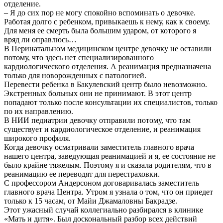
отделение.
– Я до сих пор не могу спокойно вспоминать о девочке.
Работая долго с ребенком, привыкаешь к нему, как к своему.
Для меня ее смерть была большим ударом, от которого я
вряд ли оправлюсь…
В Перинатальном медицинском центре девочку не оставили
потому, что здесь нет специализированного
кардиологического отделения. А реанимация предназначена
только для новорожденных с патологией.
Перевести ребенка в Бакулевский центр было невозможно.
Экстренных больных они не принимают. В этот центр
попадают только после консультации их специалистов, только
по их направлению.
В НИИ педиатрии девочку отправили потому, что там
существует и кардиологическое отделение, и реанимация
широкого профиля.
Когда девочку осматривали заместитель главного врача
нашего центра, заведующая реанимацией и я, ее состояние не
было крайне тяжелым. Поэтому я и сказала родителям, что в
реанимацию ее переводят для перестраховки.
С профессором Андерсоном договаривалась заместитель
главного врача Центра. Утром я узнала о том, что он приедет
только к 15 часам, от Майи Джамаловны Бакрадзе.
Этот ужасный случай коллегиально разбирался в клинике
«Мать и дитя». Был доскональный разбор всех действий