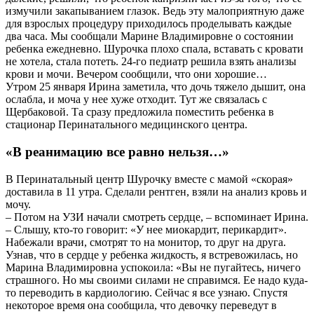
измучили закапыванием глазок. Ведь эту малоприятную даже
для взрослых процедуру приходилось проделывать каждые
два часа. Мы сообщали Марине Владимировне о состоянии
ребенка ежедневно. Шурочка плохо спала, вставать с кровати
не хотела, стала потеть. 24-го педиатр решила взять анализы
крови и мочи. Вечером сообщили, что они хорошие…
Утром 25 января Ирина заметила, что дочь тяжело дышит, она
ослабла, и моча у нее хуже отходит. Тут же связалась с
Щербаковой. Та сразу предложила поместить ребенка в
стационар Перинатального медицинского центра.
«В реанимацию все равно нельзя…»
В Перинатальный центр Шурочку вместе с мамой «скорая»
доставила в 11 утра. Сделали рентген, взяли на анализ кровь и
мочу.
– Потом на УЗИ начали смотреть сердце, – вспоминает Ирина.
– Слышу, кто-то говорит: «У нее миокардит, перикардит».
Набежали врачи, смотрят то на монитор, то друг на друга.
Узнав, что в сердце у ребенка жидкость, я встревожилась, но
Марина Владимировна успокоила: «Вы не пугайтесь, ничего
страшного. Но мы своими силами не справимся. Ее надо куда-
то переводить в кардиологию. Сейчас я все узнаю. Спустя
некоторое время она сообщила, что девочку переведут в