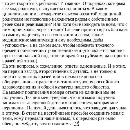
что же творится в регионах? И главное. О порядках, которым
все мы, родители, вынуждены подчиняться. В каком
цивилизованном государстве с высокоразвитой медициной
родителям не позволено находиться рядом с собственным
ребенком в реанимации? Или хотя бы наблюдать за всем, что с
ним происходит, через стекло? Где еще принято врать близким
и самому пациенту о его состоянии и о том, какие
медицинские манипуляции ему необходимы, дабы
«успокоить», а на самом деле, чтобы избежать тяжелого
бремени объяснений с родственниками (что является частью
профессиональной подготовки врачей за рубежом, да и просто
врачебной этики).
На эти вопросы, к сожалению, ответы однозначные. И в этих,
на первый взгляд, второстепенных деталях, а не только в
низких зарплатах врачей или в нехватке дорогого
оборудования – отражение истинного уровня российского
здравоохранения и общей культуры нашего общества.
На момент подписания номера ответа из клиники мы не
получили. Два дня меня уверяли, что письмом поручено
заниматься заведующей детским отделением, которая мне
перезвонит. На пятый день выяснилось, что заведующая ушла
в отпуск. В ответ на настойчивые просьбы соединить меня с
теми, кому передали наше письмо, в очередной раз было
обещано: «Ждите, вам позвонят»… 