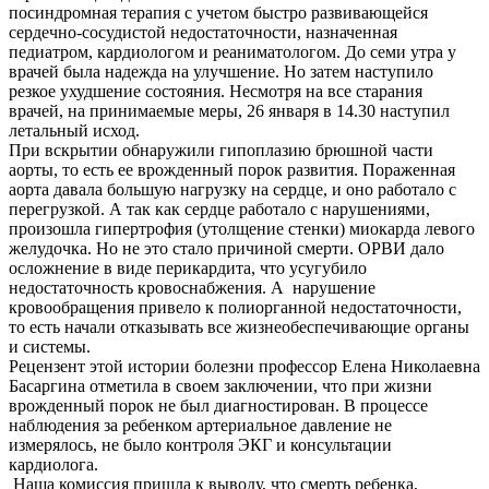
посиндромная терапия с учетом быстро развивающейся
сердечно-сосудистой недостаточности, назначенная
педиатром, кардиологом и реаниматологом. До семи утра у
врачей была надежда на улучшение. Но затем наступило
резкое ухудшение состояния. Несмотря на все старания
врачей, на принимаемые меры, 26 января в 14.30 наступил
летальный исход.
При вскрытии обнаружили гипоплазию брюшной части
аорты, то есть ее врожденный порок развития. Пораженная
аорта давала большую нагрузку на сердце, и оно работало с
перегрузкой. А так как сердце работало с нарушениями,
произошла гипертрофия (утолщение стенки) миокарда левого
желудочка. Но не это стало причиной смерти. ОРВИ дало
осложнение в виде перикардита, что усугубило
недостаточность кровоснабжения. А нарушение
кровообращения привело к полиорганной недостаточности,
то есть начали отказывать все жизнеобеспечивающие органы
и системы.
Рецензент этой истории болезни профессор Елена Николаевна
Басаргина отметила в своем заключении, что при жизни
врожденный порок не был диагностирован. В процессе
наблюдения за ребенком артериальное давление не
измерялось, не было контроля ЭКГ и консультации
кардиолога.
Наша комиссия пришла к выводу, что смерть ребенка,