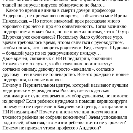
тканей на вирусы: вирусов обнаружено не было…
– Какое-то время я винила в смерти дочери профессора
Андерсона, не приехавшего вовремя, – объясняла мне Ирина
Нижельская. – Но потом знакомый врач рассказала много
хорошего про него и про его обязательность. Тогда возникло
подозрение: а может быть, он не приехал потому, что к 10 утра
Шурочка уже скончалась? Поскольку было субботнее утро,
врачам требовалось время, чтобы связаться с руководством,
чтобы понять, что говорить родителям. Ведь смерть Шурочки
– большой удар по их раскрученному имиджу…
Двое врачей, связанных с НИИ педиатрии, сообщили
Нижельским о слухах, якобы гулявших по институту:
согласно одному, девочку просто «закапали», согласно
другому – ей ввели не то лекарство. Все это рождало и новые
подозрения, и новые вопросы.
Почему в Перинатальном центре, который называют лучшим
медицинским учреждением России, где есть детская
реанимация с суперсовременным оборудованием, не помогли
их дочери? Если ребенок нуждался в помощи кардиохирурга,
почему его не перевезли в Бакулевский центр, а отправили в
НИИ педиатрии? Почему в институте при поступлении
тяжелого ребенка не собрали консилиум? Зачем успокаивали
родителей, объясняя, что жизни ребенка ничто не угрожает?
Почему не приехал утром профессор Андерсон?