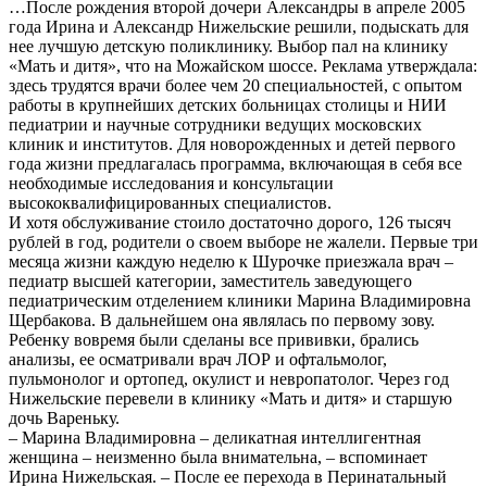
…После рождения второй дочери Александры в апреле 2005
года Ирина и Александр Нижельские решили, подыскать для
нее лучшую детскую поликлинику. Выбор пал на клинику
«Мать и дитя», что на Можайском шоссе. Реклама утверждала:
здесь трудятся врачи более чем 20 специальностей, с опытом
работы в крупнейших детских больницах столицы и НИИ
педиатрии и научные сотрудники ведущих московских
клиник и институтов. Для новорожденных и детей первого
года жизни предлагалась программа, включающая в себя все
необходимые исследования и консультации
высококвалифицированных специалистов.
И хотя обслуживание стоило достаточно дорого, 126 тысяч
рублей в год, родители о своем выборе не жалели. Первые три
месяца жизни каждую неделю к Шурочке приезжала врач –
педиатр высшей категории, заместитель заведующего
педиатрическим отделением клиники Марина Владимировна
Щербакова. В дальнейшем она являлась по первому зову.
Ребенку вовремя были сделаны все прививки, брались
анализы, ее осматривали врач ЛОР и офтальмолог,
пульмонолог и ортопед, окулист и невропатолог. Через год
Нижельские перевели в клинику «Мать и дитя» и старшую
дочь Вареньку.
– Марина Владимировна – деликатная интеллигентная
женщина – неизменно была внимательна, – вспоминает
Ирина Нижельская. – После ее перехода в Перинатальный