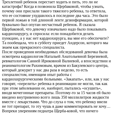
Трехлетний ребенок перестает ходить и пить, это ли не
катастрофа? Когда я позвонила Щербаковой, чтобы узнать,
почему они прислали такого тяжелого ребенка, та ответила,
что ее состояние ухудшилось в последние два часа. Это было
первой ложью в той длинной ленте дезинформации, которой
буквально был опутан несчастный ребенок. Я сказала
Щербаковой, что девочку изначально надо было показывать
кардиохирургу, и спросила: если понадобится делать
пункцию, а у нас нет кардиохирурга, вы мне его обеспечите?
Та пообещала, что в субботу приедет Андерсон, которого мы
знаем как прекрасного специалиста.
После проведения необходимых обследований девочка была
осмотрена кардиологом Натальей Анатольевной Березневой,
ревматологом Санией Ириковной Валиевой, а впоследствии и
реаниматологом Рахимовым, врачом из Бакулевского центра,
который дежурит у нас два раза в неделю, то есть
специалистом, имеющим опыт работы с
кардиохирургическими больными. «Закапать», или, как у нас
говорят, «перелить» ребенка в реанимации не могли, так как
при этом заболевании ее, наоборот, пытались «осушить»,
вводя мочегонные препараты. Поэтому-то за 15 часов ей было
введено внутривенно всего лишь 350 миллилитров жидкости
вместе с лекарствами. Что до слуха о том, что ребенку ввели
не тот препарат, то эту чушь я даже комментировать не хочу…
Вопреки уверениям педиатра Щерба-ковой, что ничего