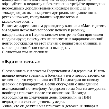
обращайтесь к педиатру и без стеснения требуйте проведения
необходимых дополнительных исследований: ЭКГ и
эхокардиограммы, измерения артериального давления на
руках и ножках, консультации кардиологов и
кардиохирургов…
В письме, адресованном руководству клиники «Мать и дитя»,
мы задали несколько вопросов: почему к ребенку,
находившемуся в Перинатальном центре, не был приглашен
кардиохирург; почему его не перевезли в кардиологический
центр; обсуждался ли этот случай с педиатрами клиники, и
какие при этом были сделаны выводы…
С ответами там не спешили
«Ждите ответа…»
Я созвонилась с Алексеем Георгиевичем Андерсоном. И хоть
прошло немало времени, и больных у него предостаточно, он
вспомнил, что ему звонили из НИИ педиатрии по поводу
девочки с перикардитом. Врачи обсуждали с ним данные
исследований по телефону. Андерсон тогда был на дежурстве,
пообещал приехать после его окончания. Но когда
освободился на следующий день, позвонили из НИИ
педиатрии и сказали: девочка умерла.
Узнав, что он должен был приехать к девочке 26 января в