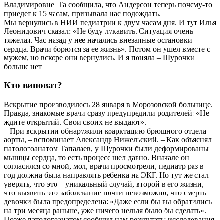
Владимировне. Та сообщила, что Андерсон теперь почему-то
приедет к 15 часам, призывала нас подождать.
Мы вернулись в НИИ педиатрии к двум часам дня. И тут Илья
Леонидович сказал: «Не буду лукавить. Ситуация очень
тяжелая. Час назад у нее начались внезапные остановки
сердца. Врачи борются за ее жизнь». Потом он ушел вместе с
мужем, но вскоре они вернулись. И я поняла – Шурочки
больше нет
Кто виноват?
Вскрытие производилось 28 января в Морозовской больнице.
Правда, знакомые врачи сразу предупредили родителей: «Не
ждите открытий. Свои своих не выдают».
– При вскрытии обнаружили коарктацию брюшного отдела
аорты, – вспоминает Александр Нижельский. – Как объяснял
патологоанатом Тапалаев, у Шурочки были деформированы
мышцы сердца, то есть процесс шел давно. Вначале он
согласился со мной, мол, врачи просмотрели, педиатр раз в
год должна была направлять ребенка на ЭКГ. Но тут же стал
уверять, что это – уникальный случай, второй в его жизни,
что выявить это заболевание почти невозможно, что смерть
девочки была предопределена: «Даже если бы вы обратились
на три месяца раньше, уже ничего нельзя было бы сделать».
Позже патологоанатом сообщил нам результаты исследования